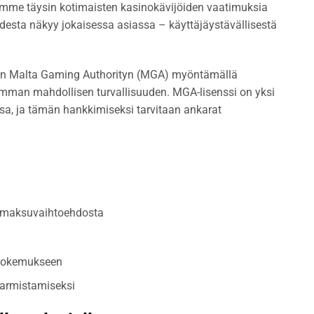
mme täysin kotimaisten kasinokävijöiden vaatimuksia
esta näkyy jokaisessa asiassa – käyttäjäystävällisestä
aan Malta Gaming Authorityn (MGA) myöntämällä
eimman mahdollisen turvallisuuden. MGA-lisenssi on yksi
a, ja tämän hankkimiseksi tarvitaan ankarat
 maksuvaihtoehdosta
kokemukseen
armistamiseksi