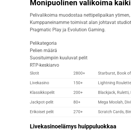
Monipuolinen valikoima kaikil
Pelivalikoima muodostaa nettipelipaikan ytimen,
Kumppaneinamme toimivat alan johtavat studiot, 
Pragmatic Play ja Evolution Gaming.
Pelikategoria
Pelien määrä
Suosituimpiin kuuluvat pelit
RTP-keskiarvo
Slotit
2800+
Starburst, Book o
Livekasino
150+
Lightning Roulette
Klassikkopelit
200+
Blackjack, Ruletti
Jackpot-pelit
80+
Mega Moolah, Divi
Erikoiset pelit
270+
Scratch Cards, Bi
Livekasinoelämys huippuluokkaa