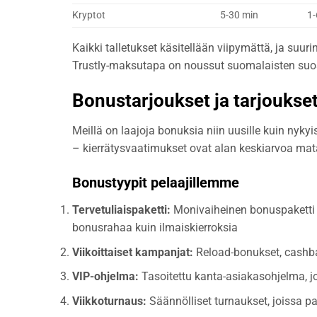
Kryptot
5-30 min
1-
Kaikki talletukset käsitellään viipymättä, ja suuri
Trustly-maksutapa on noussut suomalaisten suo
Bonustarjoukset ja tarjoukse
Meillä on laajoja bonuksia niin uusille kuin nyky
– kierrätysvaatimukset ovat alan keskiarvoa ma
Bonustyypit pelaajillemme
Tervetuliaispaketti:
Monivaiheinen bonuspaketti en
bonusrahaa kuin ilmaiskierroksia
Viikoittaiset kampanjat:
Reload-bonukset, cashba
VIP-ohjelma:
Tasoitettu kanta-asiakasohjelma, 
Viikkoturnaus:
Säännölliset turnaukset, joissa p