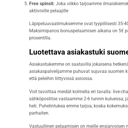
Free spinsit:
Joka viikko tarjoamme ilmaiskierroks
aktiivisille pelaajille
Läpipeluuvaatimuksemme ovat tyypillisesti 35-4
Maksimipanos bonuspelaamisen aikana on 5€ per ki
prosentilla.
Luotettava asiakastuki suome
Asiakastukemme on saatavilla jokaisena hetken
asiakaspalvelijamme puhuvat sujuvaa suomen kiel
että peleihin liittyvissä asioissa.
Voit tavoittaa meidät kolmella eri tavalla: live-c
sähköpostitse vastaamme 2-6 tunnin kuluessa, j
heti. Puhelintukea emme tarjoa, koska kokemuk
parhaiten.
Vastuullinen pelaamisen on meille ensiarvoisen 