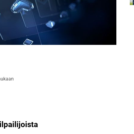
 mukaan
lpailijoista