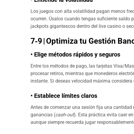
Los juegos con alta volatilidad pagan menos fr
ocurren. Úsalos cuando tengas suficiente saldo p
jackpots gigantescos dentro del live casino o se
7‑9 | Optimiza tu Gestión Ban
• Elige métodos rápidos y seguros
Entre los métodos de pago, las tarjetas Visa/Mast
procesar retiros, mientras que monederos electrón
instante. Si deseas velocidad máxima considera op
• Establece límites claros
Antes de comenzar una sesión fija una cantidad m
ganancias (
cash‑out
). Esta práctica evita caer 
aunque siempre recuerda jugar responsablement