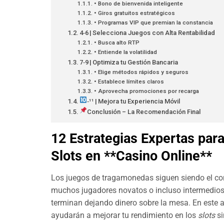
• Bono de bienvenida inteligente
• Giros gratuitos estratégicos
• Programas VIP que premian la constancia
4‑6 | Selecciona Juegos con Alta Rentabilidad
• Busca alto RTP
• Entiende la volatilidad
7‑9 | Optimiza tu Gestión Bancaria
• Elige métodos rápidos y seguros
• Establece límites claros
• Aprovecha promociones por recarga
‑¹¹ | Mejora tu Experiencia Móvil
Conclusión – La Recomendación Final
12 Estrategias Expertas par
Slots en **Casino Online**
Los juegos de tragamonedas siguen siendo el cor
muchos jugadores novatos o incluso intermedios
terminan dejando dinero sobre la mesa. En este a
ayudarán a mejorar tu rendimiento en los
slots
si