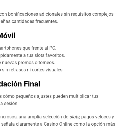
on bonificaciones adicionales sin requisitos complejos—
ueñas cantidades frecuentes.
Móvil
rtphones que frente al PC.
ápidamente a tus slots favoritos.
e nuevas promos o torneos.
 sin retrasos ni cortes visuales.
ación Final
ás cómo pequeños ajustes pueden multiplicar tus
da sesión.
nerosos, una amplia selección de
slots
, pagos veloces y
ón señala claramente a Casino Online como la opción más