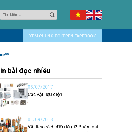
Tìm
kiếm:
XEM CHÚNG TÔI TRÊN FACEBOOK
ine**
in bài đọc nhiều
05/07/2017
Các vật liệu điện
01/09/2018
Vật liệu cách điện là gì? Phân loại