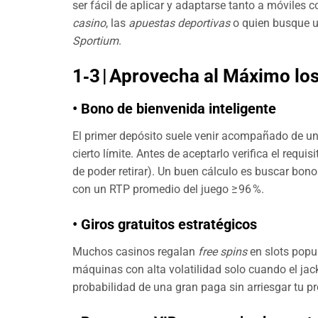
ser fácil de aplicar y adaptarse tanto a móviles
casino
, las
apuestas deportivas
o quien busque u
Sportium
.
1‑3 | Aprovecha al Máximo l
• Bono de bienvenida inteligente
El primer depósito suele venir acompañado de un 
cierto límite. Antes de aceptarlo verifica el requis
de poder retirar). Un buen cálculo es buscar bono
con un RTP promedio del juego ≥ 96 %.
• Giros gratuitos estratégicos
Muchos casinos regalan
free spins
en slots pop
máquinas con alta volatilidad solo cuando el ja
probabilidad de una gran paga sin arriesgar tu pr