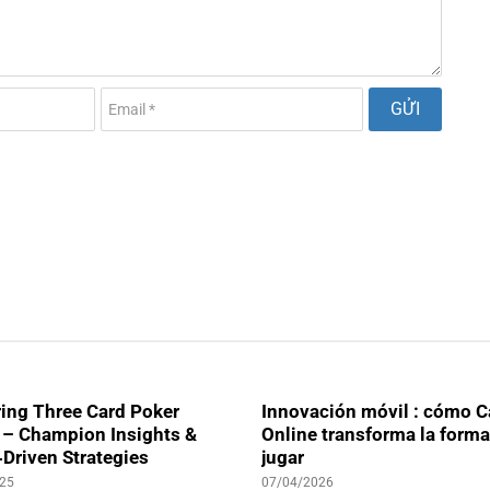
ing Three Card Poker
Innovación móvil : cómo C
 – Champion Insights &
Online transforma la forma
Driven Strategies
jugar
25
07/04/2026