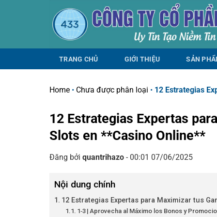
Chuyển
đến
nội
dung
TRANG CHỦ
GIỚI THIỆU
SẢN PH
Home
•
Chưa được phân loại
•
12 Estrategias Ex
12 Estrategias Expertas par
Slots en **Casino Online**
Đăng bởi
quantrihazo
- 00:01 07/06/2025
Nội dung chính
12 Estrategias Expertas para Maximizar tus Gan
1‑3 | Aprovecha al Máximo los Bonos y Promoci