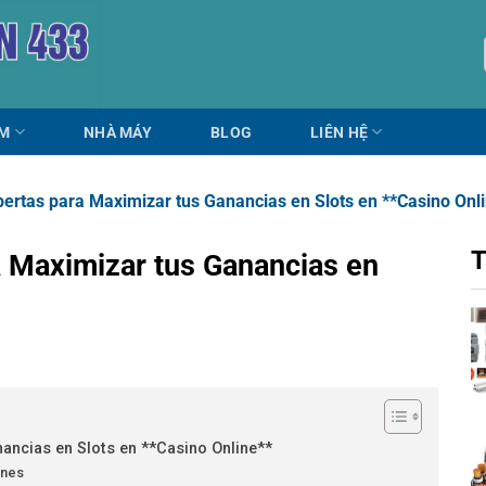
ẨM
NHÀ MÁY
BLOG
LIÊN HỆ
pertas para Maximizar tus Ganancias en Slots en **Casino Onl
T
a Maximizar tus Ganancias en
ancias en Slots en **Casino Online**
ones