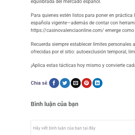
equilibrada del mercado español.
Para quienes estén listos para poner en práctica 
española vigente—además de contar con herrami
https://casinovalenciaonline.com/
emerge como l
Recuerda siempre establecer límites personales 
ofrecidas por el sitio: autoexclusión temporal, lí
¡Aplica estas tácticas hoy mismo y convierte cad
Chia sẻ:
Bình luận của bạn