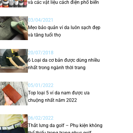
và các vật liệu cách điện phổ biến
03/04/2021
Mẹo bảo quản ví da luôn sạch đẹp
và tăng tuổi thọ
20/07/2018
6 Loại da cơ bản được dùng nhiều
nhất trong ngành thời trang
05/01/2022
Top loại 5 ví da nam được ưa
chuộng nhất năm 2022
06/02/2022
Thắt lưng da golf – Phụ kiện không
thể thiếu trong trang phục golf