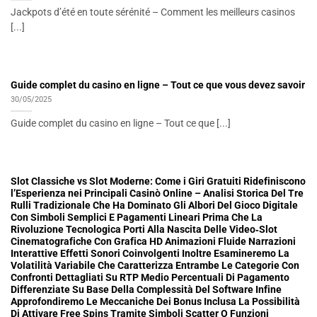
Jackpots d’été en toute sérénité – Comment les meilleurs casinos
[...]
Guide complet du casino en ligne – Tout ce que vous devez savoir
30/05/2025
Guide complet du casino en ligne – Tout ce que [...]
Slot Classiche vs Slot Moderne: Come i Giri Gratuiti Ridefiniscono
l’Esperienza nei Principali Casinò Online – Analisi Storica Del Tre
Rulli Tradizionale Che Ha Dominato Gli Albori Del Gioco Digitale
Con Simboli Semplici E Pagamenti Lineari Prima Che La
Rivoluzione Tecnologica Porti Alla Nascita Delle Video‑Slot
Cinematografiche Con Grafica HD Animazioni Fluide Narrazioni
Interattive Effetti Sonori Coinvolgenti Inoltre Esamineremo La
Volatilità Variabile Che Caratterizza Entrambe Le Categorie Con
Confronti Dettagliati Su RTP Medio Percentuali Di Pagamento
Differenziate Su Base Della Complessità Del Software Infine
Approfondiremo Le Meccaniche Dei Bonus Inclusa La Possibilità
Di Attivare Free Spins Tramite Simboli Scatter O Funzioni