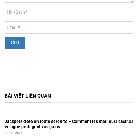
BÀI VIẾT LIÊN QUAN
Jackpots d’été en toute sérénité – Comment les meilleurs casinos
en ligne protègent vos gains
10/01/2026