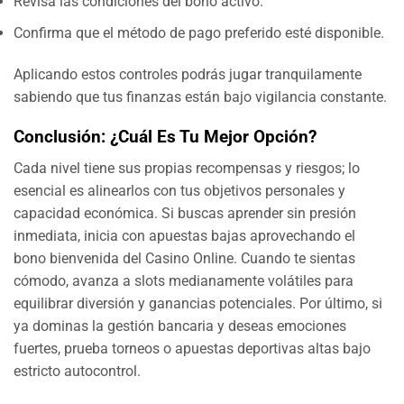
Revisa las condiciones del bono activo.
Confirma que el método de pago preferido esté disponible.
Aplicando estos controles podrás jugar tranquilamente
sabiendo que tus finanzas están bajo vigilancia constante.
Conclusión: ¿Cuál Es Tu Mejor Opción?
Cada nivel tiene sus propias recompensas y riesgos; lo
esencial es alinearlos con tus objetivos personales y
capacidad económica. Si buscas aprender sin presión
inmediata, inicia con apuestas bajas aprovechando el
bono bienvenida del Casino Online. Cuando te sientas
cómodo, avanza a slots medianamente volátiles para
equilibrar diversión y ganancias potenciales. Por último, si
ya dominas la gestión bancaria y deseas emociones
fuertes, prueba torneos o apuestas deportivas altas bajo
estricto autocontrol.