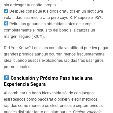
sin arriesgar tu capital propio.
Después consigue tus giros gratuitos en un slot cuya
volatilidad sea media‑alta pero cuyo RTP supere el 95%.
Retira las ganancias obtenidas antes de cumplir
completamente el requisito del bono si alcanzas un
margen seguro (>​20%).
Did You Know? Los slots con alta volatilidad pueden pagar
grandes premios aunque ocurran menos frecuentemente;
ideal cuando buscas explosiones rápidas tras usar giros
promocionales.
Conclusión y Próximo Paso hacia una
Experiencia Segura
Al combinar un bono bienvenida sólido con juegos
estratégicos como baccarat o póker y elegir métodos
rápidos como monederos electrónicos o criptomonedas,
puedes disfrutar tanto del glamour del
Casino Valencia