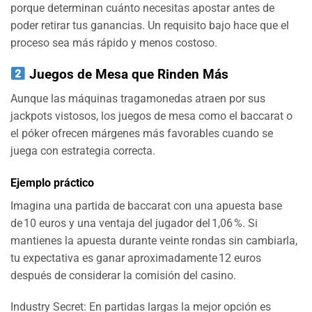
porque determinan cuánto necesitas apostar antes de
poder retirar tus ganancias. Un requisito bajo hace que el
proceso sea más rápido y menos costoso.
Juegos de Mesa que Rinden Más
Aunque las máquinas tragamonedas atraen por sus
jackpots vistosos, los juegos de mesa como el baccarat o
el póker ofrecen márgenes más favorables cuando se
juega con estrategia correcta.
Ejemplo práctico
Imagina una partida de baccarat con una apuesta base
de 10 euros y una ventaja del jugador del 1,06 %. Si
mantienes la apuesta durante veinte rondas sin cambiarla,
tu expectativa es ganar aproximadamente 12 euros
después de considerar la comisión del casino.
Industry Secret: En partidas largas la mejor opción es