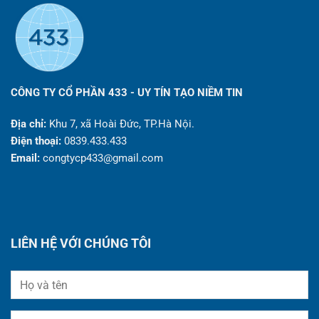
CÔNG TY CỔ PHẦN 433 - UY TÍN TẠO NIỀM TIN
Địa chỉ:
Khu 7, xã Hoài Đức, TP.Hà Nội.
Điện thoại:
0839.433.433
Email:
congtycp433@gmail.com
LIÊN HỆ VỚI CHÚNG TÔI