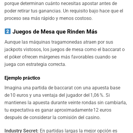
porque determinan cuánto necesitas apostar antes de
poder retirar tus ganancias. Un requisito bajo hace que el
proceso sea más rápido y menos costoso.
Juegos de Mesa que Rinden Más
Aunque las máquinas tragamonedas atraen por sus
jackpots vistosos, los juegos de mesa como el baccarat o
el póker ofrecen márgenes más favorables cuando se
juega con estrategia correcta.
Ejemplo práctico
Imagina una partida de baccarat con una apuesta base
de 10 euros y una ventaja del jugador del 1,06 %. Si
mantienes la apuesta durante veinte rondas sin cambiarla,
tu expectativa es ganar aproximadamente 12 euros
después de considerar la comisión del casino.
Industry Secret:
En partidas largas la mejor opción es