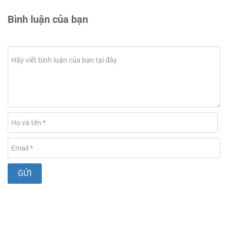
Bình luận của bạn