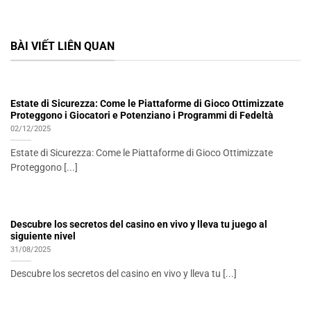
BÀI VIẾT LIÊN QUAN
Estate di Sicurezza: Come le Piattaforme di Gioco Ottimizzate
Proteggono i Giocatori e Potenziano i Programmi di Fedeltà
02/12/2025
Estate di Sicurezza: Come le Piattaforme di Gioco Ottimizzate
Proteggono [...]
Descubre los secretos del casino en vivo y lleva tu juego al
siguiente nivel
31/08/2025
Descubre los secretos del casino en vivo y lleva tu [...]