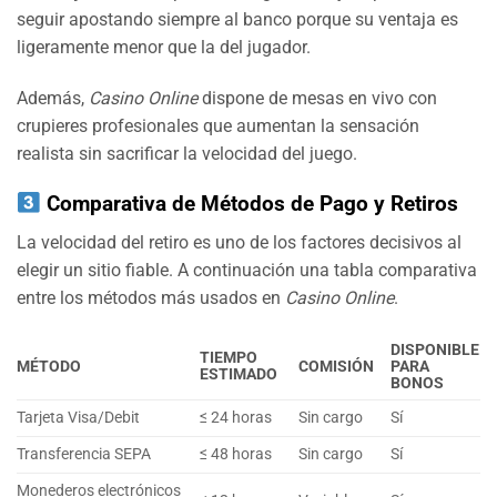
seguir apostando siempre al banco porque su ventaja es
ligeramente menor que la del jugador.
Además,
Casino Online
dispone de mesas en vivo con
crupieres profesionales que aumentan la sensación
realista sin sacrificar la velocidad del juego.
Comparativa de Métodos de Pago y Retiros
La velocidad del retiro es uno de los factores decisivos al
elegir un sitio fiable. A continuación una tabla comparativa
entre los métodos más usados en
Casino Online
.
DISPONIBLE
TIEMPO
MÉTODO
COMISIÓN
PARA
ESTIMADO
BONOS
Tarjeta Visa/Debit
≤ 24 horas
Sin cargo
Sí
Transferencia SEPA
≤ 48 horas
Sin cargo
Sí
Monederos electrónicos