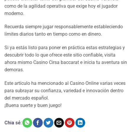
como de la agilidad operativa que exige hoy el jugador
moderno.
Recuerda siempre jugar responsablemente estableciendo
límites diarios tanto en tiempo como en dinero.
Si ya estás listo para poner en práctica estas estrategias y
descubrir todo lo que ofrece este sitio confiable, visita
ahora mismo
Casino Cirsa baccarat
e inicia tu aventura sin
demoras.
Este artículo ha mencionado al Casino Online varias veces
para subrayar su confianza, variedad e innovación dentro
del mercado español.
¡Buena suerte y buen juego!
Chia sẻ: