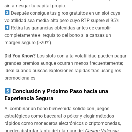
sin arriesgar tu capital propio.
Después consigue tus giros gratuitos en un slot cuya
volatilidad sea media‑alta pero cuyo RTP supere el 95%.
Retira las ganancias obtenidas antes de cumplir
completamente el requisito del bono si alcanzas un
margen seguro (>​20%).
Did You Know?
Los slots con alta volatilidad pueden pagar
grandes premios aunque ocurran menos frecuentemente;
ideal cuando buscas explosiones rápidas tras usar giros
promocionales.
Conclusión y Próximo Paso hacia una
Experiencia Segura
Al combinar un bono bienvenida sólido con juegos
estratégicos como baccarat o póker y elegir métodos
rápidos como monederos electrónicos o criptomonedas,
puedes disfrutar tanto del glamour del
Casino Valencia