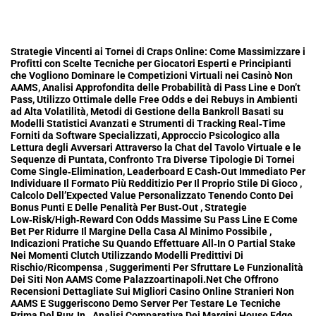
Strategie Vincenti ai Tornei di Craps Online: Come Massimizzare i
Profitti con Scelte Tecniche per Giocatori Esperti e Principianti
che Vogliono Dominare le Competizioni Virtuali nei Casinò Non
AAMS, Analisi Approfondita delle Probabilità di Pass Line e Don’t
Pass, Utilizzo Ottimale delle Free Odds e dei Rebuys in Ambienti
ad Alta Volatilità, Metodi di Gestione della Bankroll Basati su
Modelli Statistici Avanzati e Strumenti di Tracking Real‑Time
Forniti da Software Specializzati, Approccio Psicologico alla
Lettura degli Avversari Attraverso la Chat del Tavolo Virtuale e le
Sequenze di Puntata, Confronto Tra Diverse Tipologie Di Tornei
Come Single‑Elimination, Leaderboard E Cash‑Out Immediato Per
Individuare Il Formato Più Redditizio Per Il Proprio Stile Di Gioco ,
Calcolo Dell’Expected Value Personalizzato Tenendo Conto Dei
Bonus Punti E Delle Penalità Per Bust‑Out , Strategie
Low‑Risk/High‑Reward Con Odds Massime Su Pass Line E Come
Bet Per Ridurre Il Margine Della Casa Al Minimo Possibile ,
Indicazioni Pratiche Su Quando Effettuare All‑In O Partial Stake
Nei Momenti Clutch Utilizzando Modelli Predittivi Di
Rischio/Ricompensa , Suggerimenti Per Sfruttare Le Funzionalità
Dei Siti Non AAMS Come Palazzoartinapoli.Net Che Offrono
Recensioni Dettagliate Sui Migliori Casino Online Stranieri Non
AAMS E Suggeriscono Demo Server Per Testare Le Tecniche
Prima Del Buy‑In . Analisi Comparativa Dei Margini House Edge