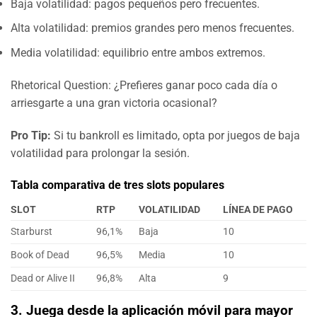
Baja volatilidad: pagos pequeños pero frecuentes.
Alta volatilidad: premios grandes pero menos frecuentes.
Media volatilidad: equilibrio entre ambos extremos.
Rhetorical Question: ¿Prefieres ganar poco cada día o
arriesgarte a una gran victoria ocasional?
Pro Tip:
Si tu bankroll es limitado, opta por juegos de baja
volatilidad para prolongar la sesión.
Tabla comparativa de tres slots populares
SLOT
RTP
VOLATILIDAD
LÍNEA DE PAGO
Starburst
96,1%
Baja
10
Book of Dead
96,5%
Media
10
Dead or Alive II
96,8%
Alta
9
3. Juega desde la aplicación móvil para mayor