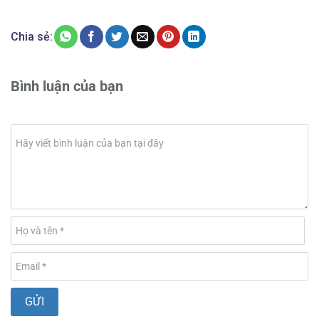
Chia sẻ:
Bình luận của bạn