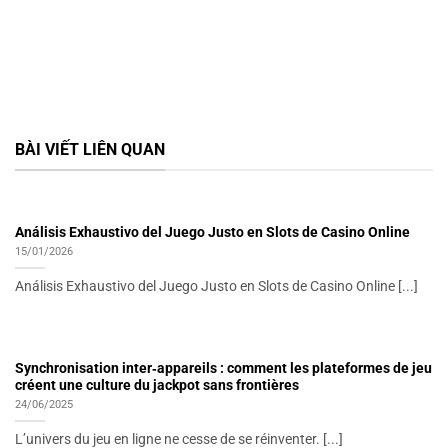
BÀI VIẾT LIÊN QUAN
Análisis Exhaustivo del Juego Justo en Slots de Casino Online
15/01/2026
Análisis Exhaustivo del Juego Justo en Slots de Casino Online [...]
Synchronisation inter‑appareils : comment les plateformes de jeu
créent une culture du jackpot sans frontières
24/06/2025
L’univers du jeu en ligne ne cesse de se réinventer. [...]