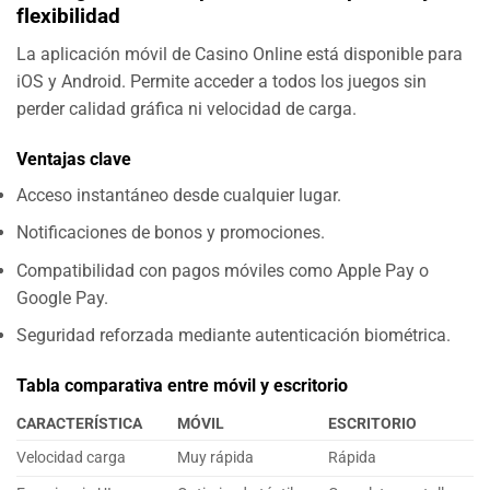
flexibilidad
La aplicación móvil de Casino Online está disponible para
iOS y Android. Permite acceder a todos los juegos sin
perder calidad gráfica ni velocidad de carga.
Ventajas clave
Acceso instantáneo desde cualquier lugar.
Notificaciones de bonos y promociones.
Compatibilidad con pagos móviles como Apple Pay o
Google Pay.
Seguridad reforzada mediante autenticación biométrica.
Tabla comparativa entre móvil y escritorio
CARACTERÍSTICA
MÓVIL
ESCRITORIO
Velocidad carga
Muy rápida
Rápida