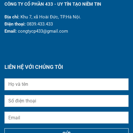
CÔNG TY CỔ PHẦN 433 - UY TÍN TẠO NIỀM TIN
Địa chỉ:
Khu 7, xã Hoài Đức, TP.Hà Nội.
Điện thoại:
0839.433.433
Email:
congtycp433@gmail.com
LIÊN HỆ VỚI CHÚNG TÔI