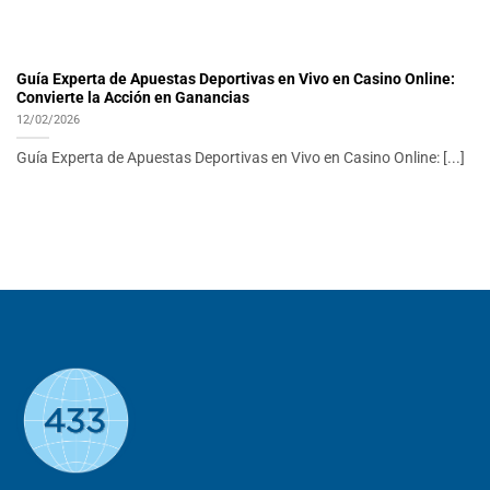
Guía Experta de Apuestas Deportivas en Vivo en Casino Online:
Convierte la Acción en Ganancias
12/02/2026
Guía Experta de Apuestas Deportivas en Vivo en Casino Online: [...]