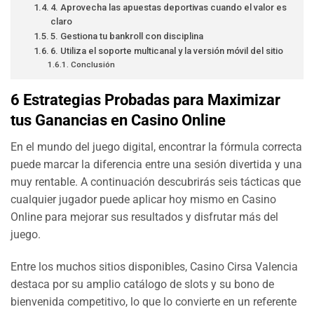
4. Aprovecha las apuestas deportivas cuando el valor es
claro
5. Gestiona tu bankroll con disciplina
6. Utiliza el soporte multicanal y la versión móvil del sitio
Conclusión
6 Estrategias Probadas para Maximizar
tus Ganancias en Casino Online
En el mundo del juego digital, encontrar la fórmula correcta
puede marcar la diferencia entre una sesión divertida y una
muy rentable. A continuación descubrirás seis tácticas que
cualquier jugador puede aplicar hoy mismo en Casino
Online para mejorar sus resultados y disfrutar más del
juego.
Entre los muchos sitios disponibles, Casino Cirsa Valencia
destaca por su amplio catálogo de slots y su bono de
bienvenida competitivo, lo que lo convierte en un referente