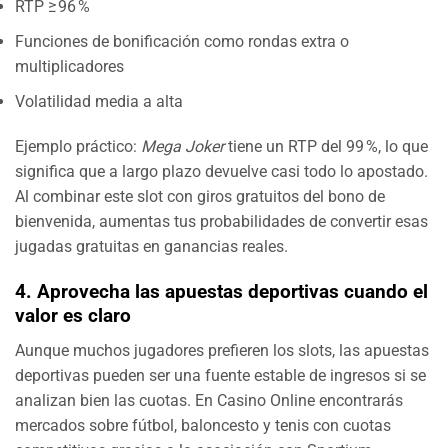
RTP ≥ 96 %
Funciones de bonificación como rondas extra o
multiplicadores
Volatilidad media a alta
Ejemplo práctico:
Mega Joker
tiene un RTP del 99 %, lo que
significa que a largo plazo devuelve casi todo lo apostado.
Al combinar este slot con giros gratuitos del bono de
bienvenida, aumentas tus probabilidades de convertir esas
jugadas gratuitas en ganancias reales.
4. Aprovecha las apuestas deportivas cuando el
valor es claro
Aunque muchos jugadores prefieren los slots, las apuestas
deportivas pueden ser una fuente estable de ingresos si se
analizan bien las cuotas. En Casino Online encontrarás
mercados sobre fútbol, baloncesto y tenis con cuotas