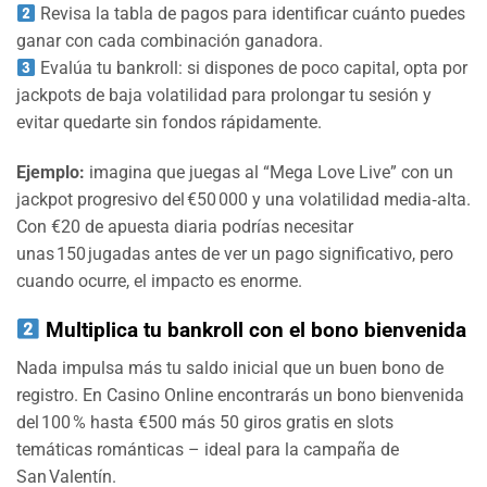
Revisa la tabla de pagos para identificar cuánto puedes
ganar con cada combinación ganadora.
Evalúa tu bankroll: si dispones de poco capital, opta por
jackpots de baja volatilidad para prolongar tu sesión y
evitar quedarte sin fondos rápidamente.
Ejemplo:
imagina que juegas al “Mega Love Live” con un
jackpot progresivo del €50 000 y una volatilidad media‑alta.
Con €20 de apuesta diaria podrías necesitar
unas 150 jugadas antes de ver un pago significativo, pero
cuando ocurre, el impacto es enorme.
Multiplica tu bankroll con el bono bienvenida
Nada impulsa más tu saldo inicial que un buen bono de
registro. En Casino Online encontrarás un bono bienvenida
del 100 % hasta €500 más 50 giros gratis en slots
temáticas románticas – ideal para la campaña de
San Valentín.