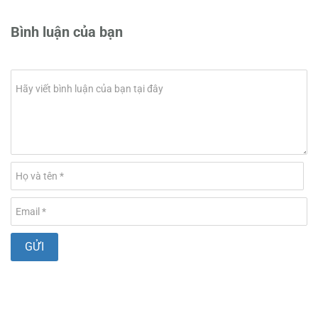
Bình luận của bạn