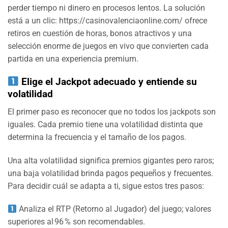
perder tiempo ni dinero en procesos lentos. La solución
está a un clic: https://casinovalenciaonline.com/ ofrece
retiros en cuestión de horas, bonos atractivos y una
selección enorme de juegos en vivo que convierten cada
partida en una experiencia premium.
Elige el Jackpot adecuado y entiende su
volatilidad
El primer paso es reconocer que no todos los jackpots son
iguales. Cada premio tiene una volatilidad distinta que
determina la frecuencia y el tamaño de los pagos.
Una alta volatilidad significa premios gigantes pero raros;
una baja volatilidad brinda pagos pequeños y frecuentes.
Para decidir cuál se adapta a ti, sigue estos tres pasos:
Analiza el RTP (Retorno al Jugador) del juego; valores
superiores al 96 % son recomendables.