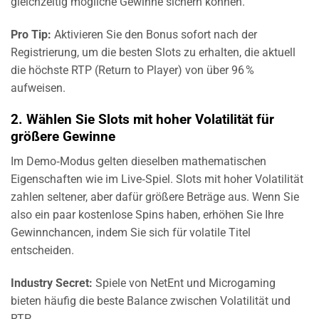
gleichzeitig mögliche Gewinne sichern können.
Pro Tip:
Aktivieren Sie den Bonus sofort nach der
Registrierung, um die besten Slots zu erhalten, die aktuell
die höchste RTP (Return to Player) von über 96 %
aufweisen.
2. Wählen Sie Slots mit hoher Volatilität für
größere Gewinne
Im Demo‑Modus gelten dieselben mathematischen
Eigenschaften wie im Live‑Spiel. Slots mit hoher Volatilität
zahlen seltener, aber dafür größere Beträge aus. Wenn Sie
also ein paar kostenlose Spins haben, erhöhen Sie Ihre
Gewinnchancen, indem Sie sich für volatile Titel
entscheiden.
Industry Secret:
Spiele von NetEnt und Microgaming
bieten häufig die beste Balance zwischen Volatilität und
RTP.