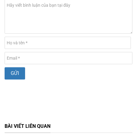
BÀI VIẾT LIÊN QUAN