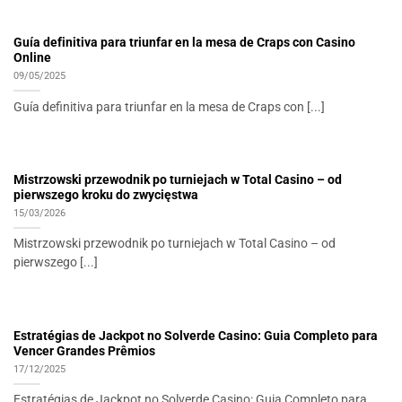
Guía definitiva para triunfar en la mesa de Craps con Casino
Online
09/05/2025
Guía definitiva para triunfar en la mesa de Craps con [...]
Mistrzowski przewodnik po turniejach w Total Casino – od
pierwszego kroku do zwycięstwa
15/03/2026
Mistrzowski przewodnik po turniejach w Total Casino – od
pierwszego [...]
Estratégias de Jackpot no Solverde Casino: Guia Completo para
Vencer Grandes Prêmios
17/12/2025
Estratégias de Jackpot no Solverde Casino: Guia Completo para