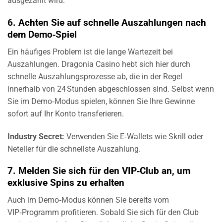
ausgezahlt wird.
6. Achten Sie auf schnelle Auszahlungen nach
dem Demo‑Spiel
Ein häufiges Problem ist die lange Wartezeit bei
Auszahlungen. Dragonia Casino hebt sich hier durch
schnelle Auszahlungsprozesse ab, die in der Regel
innerhalb von 24 Stunden abgeschlossen sind. Selbst wenn
Sie im Demo‑Modus spielen, können Sie Ihre Gewinne
sofort auf Ihr Konto transferieren.
Industry Secret:
Verwenden Sie E‑Wallets wie Skrill oder
Neteller für die schnellste Auszahlung.
7. Melden Sie sich für den VIP‑Club an, um
exklusive Spins zu erhalten
Auch im Demo‑Modus können Sie bereits vom
VIP‑Programm profitieren. Sobald Sie sich für den Club