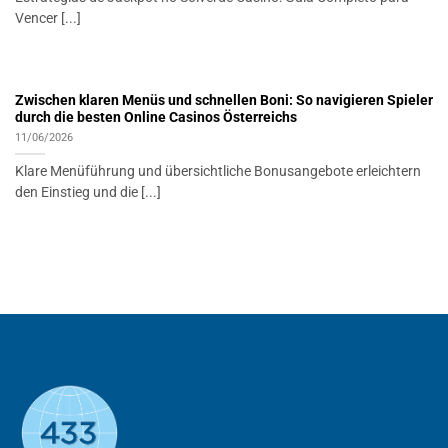
Vencer [...]
Zwischen klaren Menüs und schnellen Boni: So navigieren Spieler
durch die besten Online Casinos Österreichs
11/06/2026
Klare Menüführung und übersichtliche Bonusangebote erleichtern
den Einstieg und die [...]