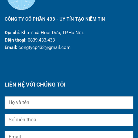
CÔNG TY CỔ PHẦN 433 - UY TÍN TẠO NIỀM TIN
Địa chỉ:
Khu 7, xã Hoài Đức, TP.Hà Nội.
Điện thoại:
0839.433.433
Email:
congtycp433@gmail.com
LIÊN HỆ VỚI CHÚNG TÔI