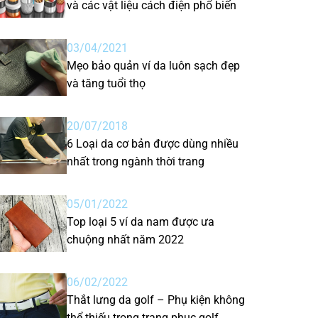
và các vật liệu cách điện phổ biến
03/04/2021
Mẹo bảo quản ví da luôn sạch đẹp
và tăng tuổi thọ
20/07/2018
6 Loại da cơ bản được dùng nhiều
nhất trong ngành thời trang
05/01/2022
Top loại 5 ví da nam được ưa
chuộng nhất năm 2022
06/02/2022
Thắt lưng da golf – Phụ kiện không
thể thiếu trong trang phục golf