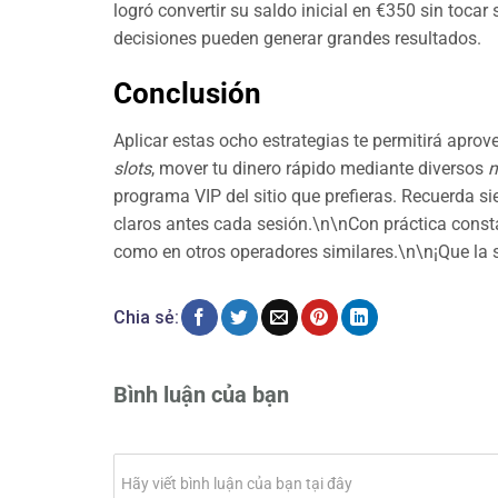
logró convertir su saldo inicial en €350 sin toca
decisiones pueden generar grandes resultados.
Conclusión
Aplicar estas ocho estrategias te permitirá apro
slots
, mover tu dinero rápido mediante diversos
m
programa VIP del sitio que prefieras.​ Recuerda 
claros antes cada sesión.\n\nCon práctica const
como en otros operadores similares.\n\n¡Que la 
Chia sẻ:
Bình luận của bạn