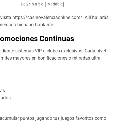
De 24 h a 5 d │ Variable│
visita
https://casinovalenciaonline.com/
. Allí hallarás
mercado hispano‑hablante.
Promociones Continuas
iante sistemas VIP o clubes exclusivos. Cada nivel
 límites mayores en bonificaciones o retiradas ultra
as.
zados.
ta acumular puntos jugando tus juegos favoritos como