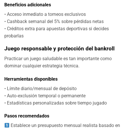
Beneficios adicionales
• Acceso inmediato a torneos exclusivos
• Cashback semanal del 5% sobre pérdidas netas
• Créditos extra para apuestas deportivas si decides
probarlas
Juego responsable y protección del bankroll
Practicar un juego saludable es tan importante como
dominar cualquier estrategia técnica.
Herramientas disponibles
• Límite diario/mensual de depósito
• Auto‑exclusión temporal o permanente
• Estadísticas personalizadas sobre tiempo jugado
Pasos recomendados
Establece un presupuesto mensual realista basado en