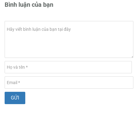
Bình luận của bạn