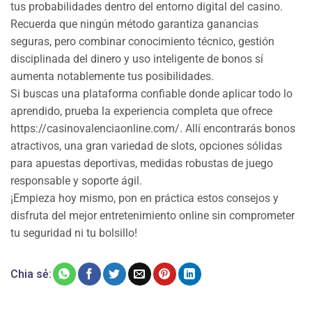
tus probabilidades dentro del entorno digital del casino.
Recuerda que ningún método garantiza ganancias
seguras, pero combinar conocimiento técnico, gestión
disciplinada del dinero y uso inteligente de bonos sí
aumenta notablemente tus posibilidades.
Si buscas una plataforma confiable donde aplicar todo lo
aprendido, prueba la experiencia completa que ofrece
https://casinovalenciaonline.com/
. Allí encontrarás bonos
atractivos, una gran variedad de slots, opciones sólidas
para apuestas deportivas, medidas robustas de juego
responsable y soporte ágil.
¡Empieza hoy mismo, pon en práctica estos consejos y
disfruta del mejor entretenimiento online sin comprometer
tu seguridad ni tu bolsillo!
Chia sẻ: