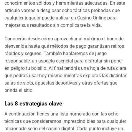
conocimientos sólidos y herramientas adecuadas. En este
artículo vamos a desglosar ocho tácticas probadas que
cualquier jugador puede aplicar en Casino Online para
mejorar sus resultados sin complicarse la vida.
Conocerás desde cómo aprovechar al máximo el bono de
bienvenida hasta qué métodos de pago garantizan retiros
rápidos y seguros. También hablaremos de juego
responsable, un aspecto esencial para disfrutar sin poner
en peligro tu bolsillo. Al final tendrás una hoja de ruta clara
que podrás usar hoy mismo mientras exploras las distintas
salas de slots, apuestas deportivas y otras ofertas que
brinda el sitio.
Las 8 estrategias clave
A continuación tienes una lista numerada con las ocho
técnicas que consideramos imprescindibles para cualquier
aficionado serio del casino digital. Cada punto incluye un