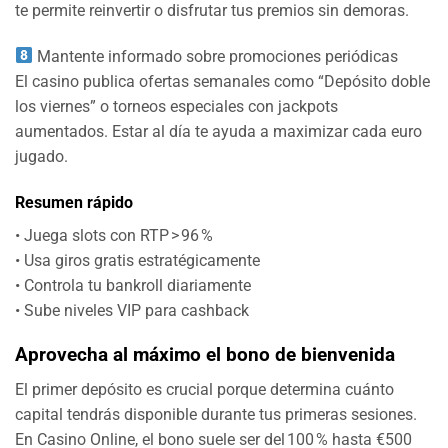
te permite reinvertir o disfrutar tus premios sin demoras.​
Mantente informado sobre promociones periódicas
El casino publica ofertas semanales como “Depósito doble
los viernes” o torneos especiales con jackpots
aumentados.​ Estar al día te ayuda a maximizar cada euro
jugado.​
Resumen rápido
• Juega slots con RTP > 96 %
• Usa giros gratis estratégicamente
• Controla tu bankroll diariamente
• Sube niveles VIP para cashback
Aprovecha al máximo el bono de bienvenida
El primer depósito es crucial porque determina cuánto
capital tendrás disponible durante tus primeras sesiones.
En Casino Online, el bono suele ser del 100 % hasta €500