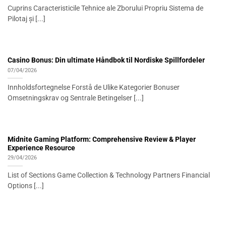
Cuprins Caracteristicile Tehnice ale Zborului Propriu Sistema de
Pilotaj și [...]
Casino Bonus: Din ultimate Håndbok til Nordiske Spillfordeler
07/04/2026
Innholdsfortegnelse Forstå de Ulike Kategorier Bonuser
Omsetningskrav og Sentrale Betingelser [...]
Midnite Gaming Platform: Comprehensive Review & Player
Experience Resource
29/04/2026
List of Sections Game Collection & Technology Partners Financial
Options [...]