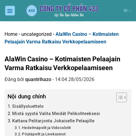
Chuyển
đến
VI
nội
dung
Home
•
uncategorized
•
AlaWin Casino – Kotimaisten
Pelaajain Varma Ratkaisu Verkkopelaamiseen
AlaWin Casino – Kotimaisten Pelaajain
Varma Ratkaisu Verkkopelaamiseen
Đăng bởi
quantrihazo
- 14:04 28/05/2026
Nội dung chính
Sisällysluettelo
Mistä syystä Valita Meidät Pelikohteeksesi
Kattava Pelitarjonta Jokaiselle Pelaajille
Hedelmäpelit ja Videoslotit
Pöytäpelit ja Livekasinot