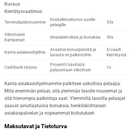
Kuvaus
Kierrätysvaatimus
Ensitalletusbonus uusille
Tervetuliaisbonusmme
35x
pelaajille
Viikottaiset
Ilmaiskierroksia ja bonuksia
30x
Kampanjat
Ansaitse bonuspisteitä ja
Ei vaadi
Kanta-asiakasohjelma
lunasta ne palkintoihin
kierrätystä
Prosentti häviöistä
Cashback-tarjous
1x
palautetaan viikoittain
Kanta-asiakasohjelmamme palkitsee uskollisia pelaajia.
Mitä enemmän pelaat, sitä ylemmäs tasolle nousemat ja
sitä hienompia palkintoja saat. Ylemmillä tasoilla pelaajat
saavat ainutlaatuisia bonuksia, henkilökohtaisen
asiakaspalvelun ja nopeammat kotiutukset.
Maksutavat ja Tietoturva