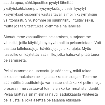
saada apua, sähköpostitse pystyt lähettää
yksityiskohtaisempia kysymyksiä, ja usein kysytyt
kysymykset -osiomme vastaa tavallisimpiin kysymyksiin
välittömästi. Sivustomme on suunniteltu intuitiiviseksi,
mutta jos tarvitset tukea, olemme aina lähelläsi.
Sitoudumme vastuulliseen pelaamisen ja tarjoamme
välineitä, joilla käyttäjät pystyvät hallita pelaamistaan. Voit
asettaa talletusrajoja, häviörajoja ja aikarajoja. Myös
itsesulku on käytettävissä niille, jotka haluavat pitää tauon
pelaamisesta.
Pelialustamme on lisensoitu ja säännelty, mikä takaa
oikeudenmukaisen pelin ja asiakkaiden suojan. Teemme
säännöllisiä auditointeja varmistaen, että kaikki pelimme ja
prosessimme vastaavat toimialan korkeimmat standardit.
Pelaa luottavaisin mielin ja nauti laadukkaasta viihteestä
pelialustalla, joka asettaa pelaajansa etusijalle.