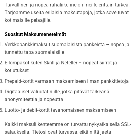
Turvallinen ja nopea rahaliikenne on meille erittäin tärkeä.
Tarjoamme useita erilaisia maksutapoja, jotka soveltuvat
kotimaisille pelaajille.
Suositut Maksumenetelmät
Verkkopankkimaksut suomalaisista pankeista – nopea ja
tunnettu tapa suomalaisille
E-lompakot kuten Skrill ja Neteller – nopeat siirrot ja
kotiutukset
Prepaid-kortit varmaan maksamiseen ilman pankkitietoja
Digitaaliset valuutat niille, jotka pitävät tärkeänä
anonymiteettia ja nopeutta
Luotto- ja debit-kortit tavanomaiseen maksamiseen
Kaikki maksuliikenteemme on turvattu nykyaikaisella SSL-
salauksella. Tietosi ovat turvassa, eikä niitä jaeta