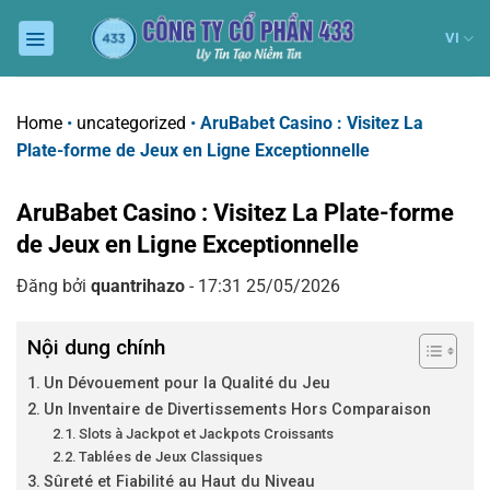
Chuyển
đến
VI
nội
dung
Home
•
uncategorized
•
AruBabet Casino : Visitez La
Plate-forme de Jeux en Ligne Exceptionnelle
AruBabet Casino : Visitez La Plate-forme
de Jeux en Ligne Exceptionnelle
Đăng bởi
quantrihazo
- 17:31 25/05/2026
Nội dung chính
Un Dévouement pour la Qualité du Jeu
Un Inventaire de Divertissements Hors Comparaison
Slots à Jackpot et Jackpots Croissants
Tablées de Jeux Classiques
Sûreté et Fiabilité au Haut du Niveau