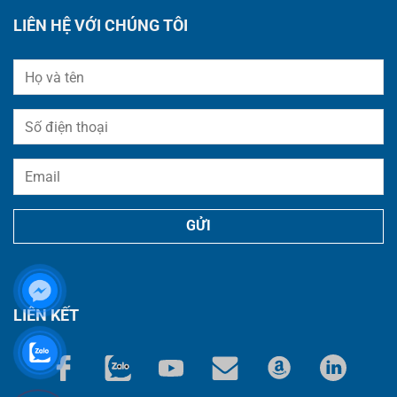
LIÊN HỆ VỚI CHÚNG TÔI
LIÊN KẾT