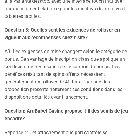
à la variante desktop, avec une interface touch intuitive
particulièrement élaborée pour les displays de mobiles et
tablettes tactiles.
Question 3: Quelles sont les exigences de rollover en
vigueur aux récompenses chez l’ site?
A3: Les exigences de mise changent selon le catégorie de
bonus. Ce avantage de inscription classique applique un
coefficient de trente-cinq fois le somme du bonus. Les
bénéfices résultant de spins offerts nécessitent
généralement un rollover de 40 fois. Chacune des
proposition présente nettement ses conditions dans les
dispositions détaillés avant lancement.
Question: AruBabet Casino propose-t-il des seuils de jeu
encadré?
Réponse 4: Cet attachement à le pari contrôlé se