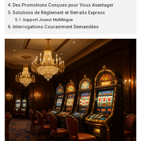
Des Promotions Conçues pour Vous Avantager
Solutions de Règlement et Retraits Express
Support Joueur Multilingue
Interrogations Couramment Demandées