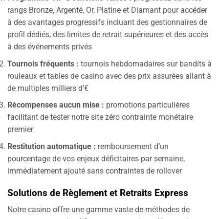
rangs Bronze, Argenté, Or, Platine et Diamant pour accéder
à des avantages progressifs incluant des gestionnaires de
profil dédiés, des limites de retrait supérieures et des accès
à des événements privés
Tournois fréquents :
tournois hebdomadaires sur bandits à
rouleaux et tables de casino avec des prix assurées allant à
de multiples milliers d’€
Récompenses aucun mise :
promotions particulières
facilitant de tester notre site zéro contrainte monétaire
premier
Restitution automatique :
remboursement d’un
pourcentage de vos enjeux déficitaires par semaine,
immédiatement ajouté sans contraintes de rollover
Solutions de Règlement et Retraits Express
Notre casino offre une gamme vaste de méthodes de