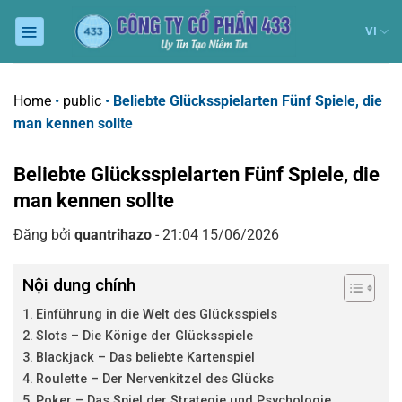
Chuyển
đến
VI
nội
dung
Home
•
public
•
Beliebte Glücksspielarten Fünf Spiele, die
man kennen sollte
Beliebte Glücksspielarten Fünf Spiele, die
man kennen sollte
Đăng bởi
quantrihazo
- 21:04 15/06/2026
Nội dung chính
Einführung in die Welt des Glücksspiels
Slots – Die Könige der Glücksspiele
Blackjack – Das beliebte Kartenspiel
Roulette – Der Nervenkitzel des Glücks
Poker – Das Spiel der Strategie und Psychologie