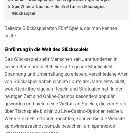
SpinWinera Casino – Ihr Ziel für erstklassiges
Glücksspiel
Beliebte Glücksspielarten Fünf Spiele, die man kennen
sollte
Einführung in die Welt des Glücksspiels
Das Glücksspiel zieht Menschen seit Jahrhunderten in
seinen Bann und bietet eine aufregende Möglichkeit,
Spannung und Unterhaltung zu erleben. Verschiedene Arten
von Glücksspiel haben sich im Laufe der Jahre entwickelt,
wobei jede ihre eigenen Regeln und Strategien hat. In der
heutigen Zeit sind Online-Casinos besonders populär
geworden und bieten eine Vielfalt an Spielen, die von Slots
über Tischspiele bis hin zu Live-Casino-Optionen reichen.
Wenn Sie mehr erfahren möchten, können Sie die Website
spinwineracasinos.com.de
besuchen, um spannende