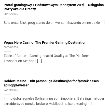
Portal gamingowy z Podstawowym Depozytem 20 zł – Osiągalna
Rozrywka dla Graczy
20/05/2026
Spis treści Niski próg startu do uniwersum hazardu online Jakie [...]
Vegas Hero Casino: The Premier Gaming Destination
09/06/2026
Table of Content Gaming-related Quality at The Platform
Transaction Methods [...]
Goldex Casino – Din personlige destinasjon for førsteklasses
spillopplevelser
24/03/2026
Innholdsfortegnelse Spillsamling som imponerer Betalingsmetoder
skreddersydd norske brukere Mobiloptimalisert løsning [...]