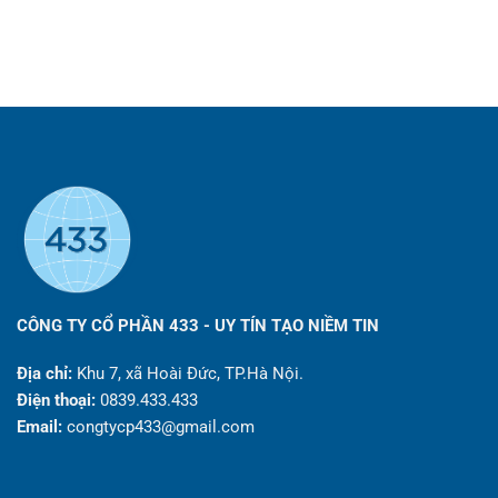
CÔNG TY CỔ PHẦN 433 - UY TÍN TẠO NIỀM TIN
Địa chỉ:
Khu 7, xã Hoài Đức, TP.Hà Nội.
Điện thoại:
0839.433.433
Email:
congtycp433@gmail.com