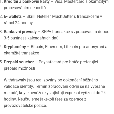
Kreditní a bankovní karty
– Visa, Mastercard s okamžitým
procesováním depositů
E- wallets
– Skrill, Neteller, MuchBetter s transakcemi v
rámci 24 hodiny
Bankovní převody
– SEPA transakce s zpracovacím dobou
3-5 business kalendářních dnů
Kryptoměny
– Bitcoin, Ethereum, Litecoin pro anonymní a
okamžité transakce
Prepaid voucher
– Paysafecard pro hráče preferující
prepaid možnosti
Withdrawaly jsou realizovány po dokončení běžného
validace identity. Termín zpracování odvíjí se na vybrané
metodě, kdy e-peněženky zajišťují expresní vyřízení do 24
hodiny. Neúčtujeme jakékoli fees za operace z
provozovatelské pozice.