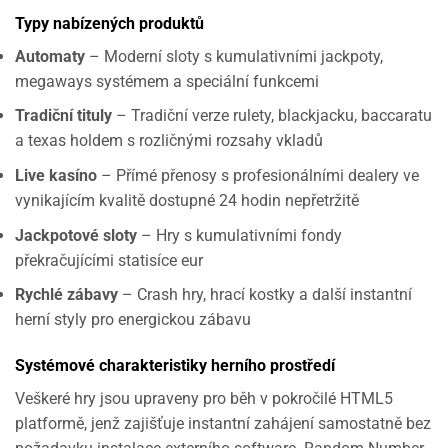
Typy nabízených produktů
Automaty
– Moderní sloty s kumulativními jackpoty,
megaways systémem a speciální funkcemi
Tradiční tituly
– Tradiční verze rulety, blackjacku, baccaratu
a texas holdem s rozličnými rozsahy vkladů
Live kasíno
– Přímé přenosy s profesionálními dealery ve
vynikajícím kvalitě dostupné 24 hodin nepřetržitě
Jackpotové sloty
– Hry s kumulativními fondy
překračujícími statisíce eur
Rychlé zábavy
– Crash hry, hrací kostky a další instantní
herní styly pro energickou zábavu
Systémové charakteristiky herního prostředí
Veškeré hry jsou upraveny pro běh v pokročilé HTML5
platformě, jenž zajišťuje instantní zahájení samostatně bez