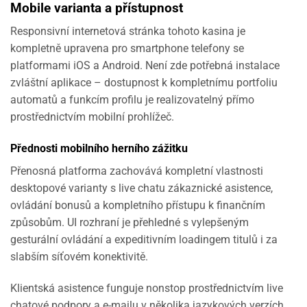
Mobile varianta a přístupnost
Responsivní internetová stránka tohoto kasina je
kompletně upravena pro smartphone telefony se
platformami iOS a Android. Není zde potřebná instalace
zvláštní aplikace – dostupnost k kompletnímu portfoliu
automatů a funkcím profilu je realizovatelný přímo
prostřednictvím mobilní prohlížeč.
Přednosti mobilního herního zážitku
Přenosná platforma zachovává kompletní vlastnosti
desktopové varianty s live chatu zákaznické asistence,
ovládání bonusů a kompletního přístupu k finančním
způsobům. UI rozhraní je přehledné s vylepšeným
gesturální ovládání a expeditivním loadingem titulů i za
slabším síťovém konektivitě.
Klientská asistence funguje nonstop prostřednictvím live
chatové podpory a e-mailu v několika jazykových verzích.