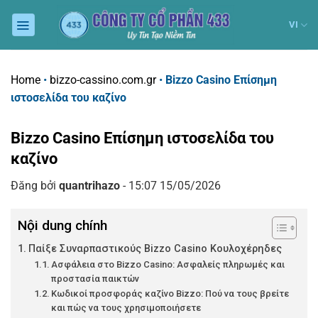
Chuyển
đến
VI
nội
dung
Home
•
bizzo-cassino.com.gr
•
Bizzo Casino Επίσημη
ιστοσελίδα του καζίνο
Bizzo Casino Επίσημη ιστοσελίδα του
καζίνο
Đăng bởi
quantrihazo
- 15:07 15/05/2026
Nội dung chính
Παίξε Συναρπαστικούς Bizzo Casino Κουλοχέρηδες
Ασφάλεια στο Bizzo Casino: Ασφαλείς πληρωμές και
προστασία παικτών
Κωδικοί προσφοράς καζίνο Bizzo: Πού να τους βρείτε
και πώς να τους χρησιμοποιήσετε