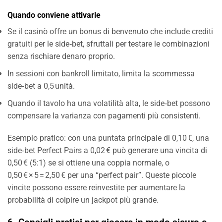
Quando conviene attivarle
Se il casinò offre un bonus di benvenuto che include crediti
gratuiti per le side‑bet, sfruttali per testare le combinazioni
senza rischiare denaro proprio.
In sessioni con bankroll limitato, limita la scommessa
side‑bet a 0,5 unità.
Quando il tavolo ha una volatilità alta, le side‑bet possono
compensare la varianza con pagamenti più consistenti.
Esempio pratico: con una puntata principale di 0,10 €, una
side‑bet Perfect Pairs a 0,02 € può generare una vincita di
0,50 € (5:1) se si ottiene una coppia normale, o
0,50 € × 5 = 2,50 € per una “perfect pair”. Queste piccole
vincite possono essere reinvestite per aumentare la
probabilità di colpire un jackpot più grande.