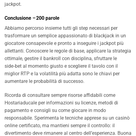
jackpot.
Conclusione – 200 parole
Abbiamo percorso insieme tutti gli step necessari per
trasformare un semplice appassionato di blackjack in un
giocatore consapevole e pronto a inseguire i jackpot più
allettanti. Conoscere le regole di base, applicare la strategia
ottimale, gestire il bankroll con disciplina, sfruttare le
side‑bet al momento giusto e scegliere il tavolo con il
miglior RTP e la volatilità più adatta sono le chiavi per
aumentare le probabilità di successo.
Ricorda di consultare sempre risorse affidabili come
Hostariaducale per informazioni su licenze, metodi di
pagamento e consigli su come giocare in modo
responsabile. Sperimenta le tecniche apprese su un casinò
online certificato, ma mantieni sempre il controllo: il
divertimento deve rimanere al centro dell’esperienza. Buona