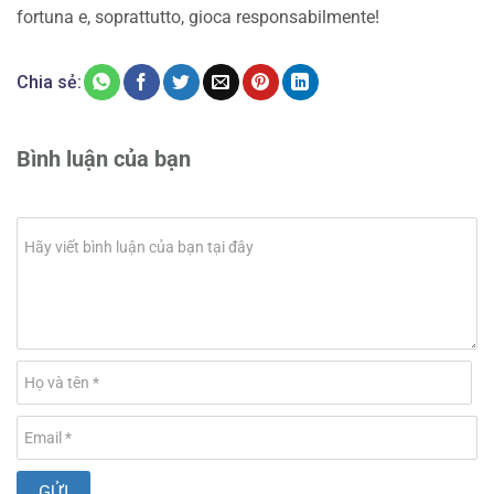
fortuna e, soprattutto, gioca responsabilmente!
Chia sẻ:
Bình luận của bạn