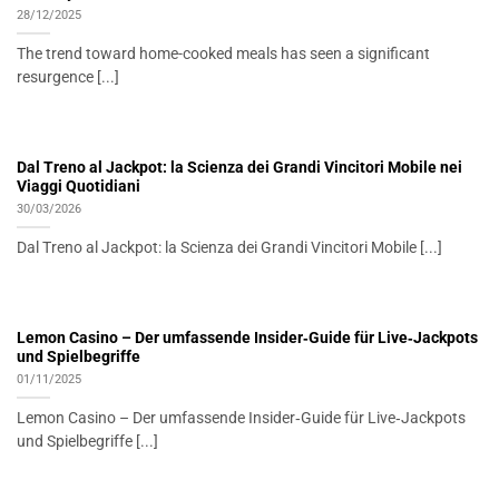
28/12/2025
The trend toward home-cooked meals has seen a significant
resurgence [...]
Dal Treno al Jackpot: la Scienza dei Grandi Vincitori Mobile nei
Viaggi Quotidiani
30/03/2026
Dal Treno al Jackpot: la Scienza dei Grandi Vincitori Mobile [...]
Lemon Casino – Der umfassende Insider‑Guide für Live‑Jackpots
und Spielbegriffe
01/11/2025
Lemon Casino – Der umfassende Insider‑Guide für Live‑Jackpots
und Spielbegriffe [...]