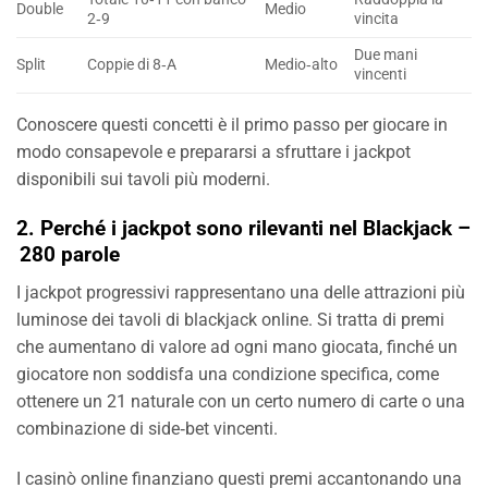
Double
Medio
2‑9
vincita
Due mani
Split
Coppie di 8‑A
Medio‑alto
vincenti
Conoscere questi concetti è il primo passo per giocare in
modo consapevole e prepararsi a sfruttare i jackpot
disponibili sui tavoli più moderni.
2. Perché i jackpot sono rilevanti nel Blackjack –
280 parole
I jackpot progressivi rappresentano una delle attrazioni più
luminose dei tavoli di blackjack online. Si tratta di premi
che aumentano di valore ad ogni mano giocata, finché un
giocatore non soddisfa una condizione specifica, come
ottenere un 21 naturale con un certo numero di carte o una
combinazione di side‑bet vincenti.
I casinò online finanziano questi premi accantonando una