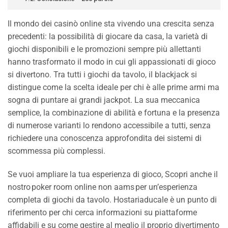
Il mondo dei casinò online sta vivendo una crescita senza
precedenti: la possibilità di giocare da casa, la varietà di
giochi disponibili e le promozioni sempre più allettanti
hanno trasformato il modo in cui gli appassionati di gioco
si divertono. Tra tutti i giochi da tavolo, il blackjack si
distingue come la scelta ideale per chi è alle prime armi ma
sogna di puntare ai grandi jackpot. La sua meccanica
semplice, la combinazione di abilità e fortuna e la presenza
di numerose varianti lo rendono accessibile a tutti, senza
richiedere una conoscenza approfondita dei sistemi di
scommessa più complessi.
Se vuoi ampliare la tua esperienza di gioco, Scopri anche il
nostro
poker room online non aams
per un’esperienza
completa di giochi da tavolo. Hostariaducale è un punto di
riferimento per chi cerca informazioni su piattaforme
affidabili e su come gestire al meglio il proprio divertimento