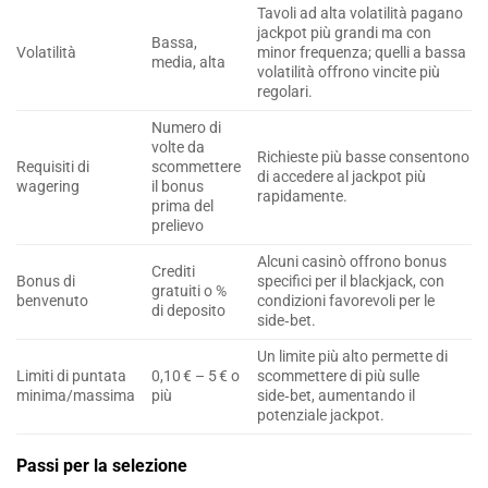
Tavoli ad alta volatilità pagano
jackpot più grandi ma con
Bassa,
Volatilità
minor frequenza; quelli a bassa
media, alta
volatilità offrono vincite più
regolari.
Numero di
volte da
Richieste più basse consentono
Requisiti di
scommettere
di accedere al jackpot più
wagering
il bonus
rapidamente.
prima del
prelievo
Alcuni casinò offrono bonus
Crediti
Bonus di
specifici per il blackjack, con
gratuiti o %
benvenuto
condizioni favorevoli per le
di deposito
side‑bet.
Un limite più alto permette di
Limiti di puntata
0,10 € – 5 € o
scommettere di più sulle
minima/massima
più
side‑bet, aumentando il
potenziale jackpot.
Passi per la selezione