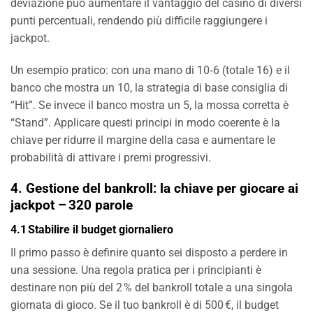
deviazione può aumentare il vantaggio del casinò di diversi
punti percentuali, rendendo più difficile raggiungere i
jackpot.
Un esempio pratico: con una mano di 10‑6 (totale 16) e il
banco che mostra un 10, la strategia di base consiglia di
“Hit”. Se invece il banco mostra un 5, la mossa corretta è
“Stand”. Applicare questi principi in modo coerente è la
chiave per ridurre il margine della casa e aumentare le
probabilità di attivare i premi progressivi.
4. Gestione del bankroll: la chiave per giocare ai
jackpot – 320 parole
4.1 Stabilire il budget giornaliero
Il primo passo è definire quanto sei disposto a perdere in
una sessione. Una regola pratica per i principianti è
destinare non più del 2 % del bankroll totale a una singola
giornata di gioco. Se il tuo bankroll è di 500 €, il budget