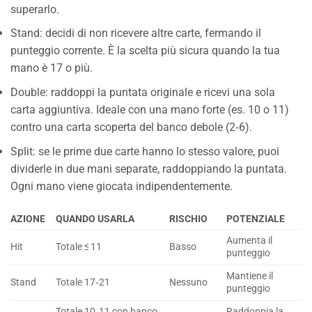
superarlo.
Stand: decidi di non ricevere altre carte, fermando il
punteggio corrente. È la scelta più sicura quando la tua
mano è 17 o più.
Double: raddoppi la puntata originale e ricevi una sola
carta aggiuntiva. Ideale con una mano forte (es. 10 o 11)
contro una carta scoperta del banco debole (2‑6).
Split: se le prime due carte hanno lo stesso valore, puoi
dividerle in due mani separate, raddoppiando la puntata.
Ogni mano viene giocata indipendentemente.
AZIONE
QUANDO USARLA
RISCHIO
POTENZIALE
Aumenta il
Hit
Totale ≤ 11
Basso
punteggio
Mantiene il
Stand
Totale 17‑21
Nessuno
punteggio
Totale 10‑11 con banco
Raddoppia la