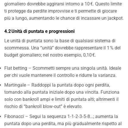
giornaliero dovrebbe aggirarsi intorno a 10 €. Questo limite
ti protegge da perdite improvvise e ti permette di giocare
più a lungo, aumentando le chance di incassare un jackpot.
4.2 Unità di puntata e progressioni
Le unità di puntata sono la base di qualsiasi sistema di
scommessa. Una “unità” dovrebbe rappresentare il 1 % del
budget giornaliero; nel nostro esempio, 0,10 €.
Flat betting – Scommetti sempre una singola unità. Ideale
per chi vuole mantenere il controllo e ridurre la varianza.
Martingale – Raddoppi la puntata dopo ogni perdita,
tornando alla puntata iniziale dopo una vincita. Funziona
solo con bankroll ampi e limiti di puntata alti; altrimenti il
rischio di “bankroll blow‑out” è elevato.
Fibonacci – Segui la sequenza 1‑1‑2‑3‑5‑8…; aumenta la
puntata dopo una perdita, ma più gradualmente rispetto al