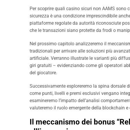
Per scoprire quali
casino sicuri non AAMS
sono ce
sicurezza è una condizione imprescindibile anche
piattaforme regolate da autorità riconosciute poss
che le transazioni siano protette da frodi o mani
Nel prossimo capitolo analizzeremo il meccanismo
tradizionali per arrivare alle soluzioni più avanz
artificiale. Verranno illustrate le varianti più di
giri gratuiti – evidenziando come gli operatori abb
del giocatore.
Successivamente esploreremo la spina dorsale di 
come punti, livelli e premi esclusivi vengano integra
esamineremo l’impatto dell’analisi comportamental
valuteremo il ruolo emergente della blockchain e de
Il meccanismo dei bonus “Rel