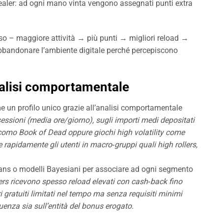
 dealer: ad ogni mano vinta vengono assegnati punti extra
oso – maggiore attività → più punti → migliori reload →
i abbandonare l’ambiente digitale perché percepiscono
nalisi comportamentale
 un profilo unico grazie all’analisi comportamentale
sessioni (media ore/giorno), sugli importi medi depositati
e como Book of Dead oppure giochi high volatility come
rapidamente gli utenti in macro‑gruppi quali high rollers,
means o modelli Bayesiani per associare ad ogni segmento
ers ricevono spesso reload elevati con cash‑back fino
 gratuiti limitati nel tempo ma senza requisiti minimi
uenza sia sull’entità del bonus erogato.