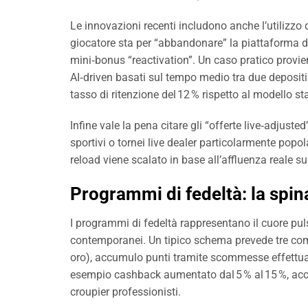
Le innovazioni recenti includono anche l’utilizzo d
giocatore sta per “abbandonare” la piattaforma 
mini‑bonus “reactivation”. Un caso pratico prov
AI‑driven basati sul tempo medio tra due depositi
tasso di ritenzione del 12 % rispetto al modello st
Infine vale la pena citare gli “offerte live‑adjust
sportivi o tornei live dealer particolarmente popol
reload viene scalato in base all’affluenza reale sul
Programmi di fedeltà: la spin
I programmi di fedeltà rappresentano il cuore pul
contemporanei. Un tipico schema prevede tre compo
oro), accumulo punti tramite scommesse effettuate
esempio cashback aumentato dal 5 % al 15 %, access
croupier professionisti.