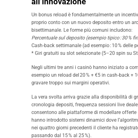
all’innovazione
Un bonus reload è fondamentalmente un incentivo ch
proprio conto con un nuovo deposito entro un ar
bisettimanale. Le forme più comuni includono:
Percentuale sul deposito (esempio tipico : 30 % fi
Cash‑back settimanale (ad esempio : 10 % delle per
* Giri gratuiti su slot selezionate (5–20 spin su S
Negli ultimi tre anni i casinò hanno iniziato a c
esempio un reload del 20 % + €5 in cash‑back + 10
gravare troppo sui margini operativi.
La vera svolta arriva grazie alla disponibilità di 
cronologia depositi, frequenza sessioni live dealer,
consentono alle piattaforme di modellare offerte 
hanno introdotto sistemi dinamici dove l’algori
nei quattro giorni precedenti il cliente ha regist
passando dal 15 % al 25 %).