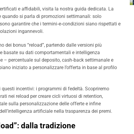
rtificati e affidabili, visita la nostra guida dedicata. La
 quando si parla di promozioni settimanali: solo
ono garantire che i termini‑e‑condizioni siano rispettati e
polazioni ingannevoli.
 dei bonus “reload”, partendo dalle versioni più
ate basate su dati comportamentali e intelligenza
ffuse – percentuale sul deposito, cash‑back settimanale e
iano iniziato a personalizzare l’offerta in base al profilo
questi incentivi: i programmi di fedeltà. Scopriremo
ti nei reload per creare cicli virtuosi di retention,
e sulla personalizzazione delle offerte e infine
ll’intelligenza artificiale nella trasparenza dei premi.
oad”: dalla tradizione