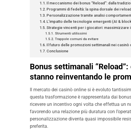
Il meccanismo dei bonus “Reload”: dalla tradizio
Programmi di fedeltà: la spina dorsale dei relo
Personalizzazione tramite analisi comportamen
L’impatto delle tecnologie emergenti (AI & bloc
Strategie vincenti per i giocatori: massimizzare i
Strumenti utilissimi
Trappole comuni da evitare
Il futuro delle promozioni settimanali nei casinò 
Conclusione
Bonus settimanali “Reload”:
stanno reinventando le prom
Il mercato dei casinò online si è evoluto tantissim
questa trasformazione è rappresentata dai bonus r
ricevere un incentivo ogni volta che effettua un 
favorendo una relazione più duratura con l’operat
personalizzazione diventa quasi impossibile resist
preferita.