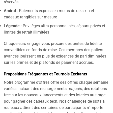
réservés
Amiral
: Paiements express en moins de de six h et
cadeaux tangibles sur mesure
Légende
: Privilèges ultra-personnalisés, séjours privés et
limites de retrait illimitées
Chaque euro engagé vous procure des unités de fidélité
convertibles en fonds de mise. Ces membres des paliers
avancés jouissent en plus de exigences de pari diminuées
sur les primes et de plafonds de paiement accrues.
Propositions Fréquentes et Tournois Excitants
Notre programme d’offres offre des offres chaque semaine
variées incluant des rechargements majorés, des rotations
free sur les nouveaux lancements et des loteries au tirage
pour gagner des cadeaux tech. Nos challenges de slots à
rouleaux attirent des centaines de participants n’importe