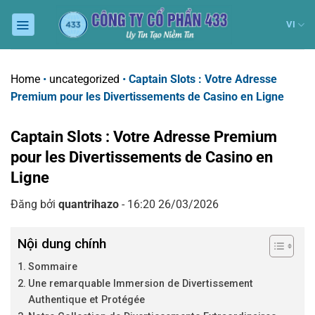
Chuyển
đến
VI
nội
dung
Home
•
uncategorized
•
Captain Slots : Votre Adresse
Premium pour les Divertissements de Casino en Ligne
Captain Slots : Votre Adresse Premium
pour les Divertissements de Casino en
Ligne
Đăng bởi
quantrihazo
- 16:20 26/03/2026
Nội dung chính
Sommaire
Une remarquable Immersion de Divertissement
Authentique et Protégée