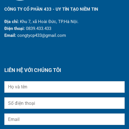
CÔNG TY CỔ PHẦN 433 - UY TÍN TẠO NIỀM TIN
Địa chỉ:
Khu 7, xã Hoài Đức, TP.Hà Nội.
Điện thoại:
0839.433.433
Email:
congtycp433@gmail.com
LIÊN HỆ VỚI CHÚNG TÔI