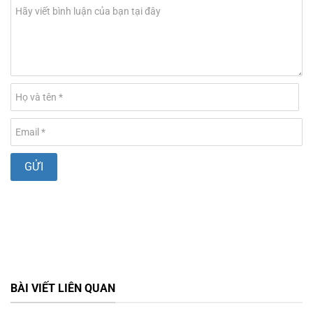
BÀI VIẾT LIÊN QUAN