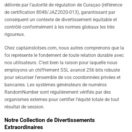
délivrée par l’autorité de régulation de Curaçao (référence
de certification 8048/JAZ2020-013), garantissant par
conséquent un contexte de divertissement équitable et
contrôlé conformément à les normes globaux les très
rigoureux.
Chez
captainslotses.com
, nous autres comprenons que la
foi représente le fondement de toute relation durable avec
nos utilisateurs. C’est bien la raison pour laquelle nous
employons un chiffrement SSL avancé 256 bits robuste
pour sécuriser l’ensemble de vos coordonnées privées et
bancaires. Les systèmes générateurs de numéros
RandomNumber sont régulièrement vérifiés par des
organismes externes pour certifier l’équité totale de tout
résultat de session.
Notre Collection de Divertissements
Extraordinaires