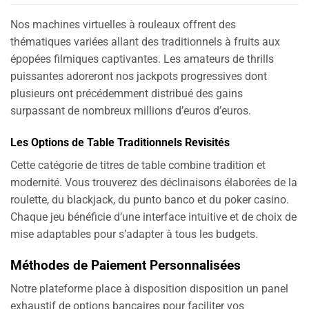
Nos machines virtuelles à rouleaux offrent des
thématiques variées allant des traditionnels à fruits aux
épopées filmiques captivantes. Les amateurs de thrills
puissantes adoreront nos jackpots progressives dont
plusieurs ont précédemment distribué des gains
surpassant de nombreux millions d’euros d’euros.
Les Options de Table Traditionnels Revisités
Cette catégorie de titres de table combine tradition et
modernité. Vous trouverez des déclinaisons élaborées de la
roulette, du blackjack, du punto banco et du poker casino.
Chaque jeu bénéficie d’une interface intuitive et de choix de
mise adaptables pour s’adapter à tous les budgets.
Méthodes de Paiement Personnalisées
Notre plateforme place à disposition disposition un panel
exhaustif de options bancaires pour faciliter vos