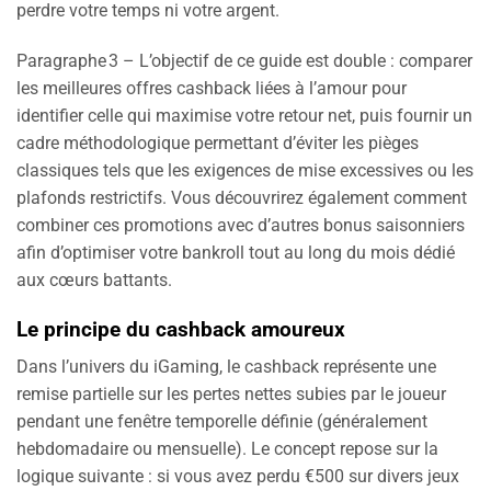
perdre votre temps ni votre argent.
Paragraphe 3 – L’objectif de ce guide est double : comparer
les meilleures offres cashback liées à l’amour pour
identifier celle qui maximise votre retour net, puis fournir un
cadre méthodologique permettant d’éviter les pièges
classiques tels que les exigences de mise excessives ou les
plafonds restrictifs. Vous découvrirez également comment
combiner ces promotions avec d’autres bonus saisonniers
afin d’optimiser votre bankroll tout au long du mois dédié
aux cœurs battants.
Le principe du cashback amoureux
Dans l’univers du iGaming, le cashback représente une
remise partielle sur les pertes nettes subies par le joueur
pendant une fenêtre temporelle définie (généralement
hebdomadaire ou mensuelle). Le concept repose sur la
logique suivante : si vous avez perdu €500 sur divers jeux