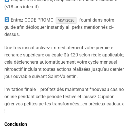
(<18 ans interdit).
Entrez CODE PROMO
fourni dans notre
VDAY2026
guide afin débloquer instantly all perks mentionnés ci-
dessus.
Une fois inscrit activez immédiatement votre première
recharge supérieure ou égale ßà €20 selon règle applicable;
cela déclenchera automatiquement votre cycle mensuel
rétroactif inclu­lant toutes actions réalisées jusqu’au dernier
jour ouvrable suivant Saint-Valentin.
Invitation finale profitez dès maintenant *nouveau casino
online​ pendant cette période festive et laissez Cupidon
gérer vos petites pertes transformées…en précieux cadeaux
!
Conclusion