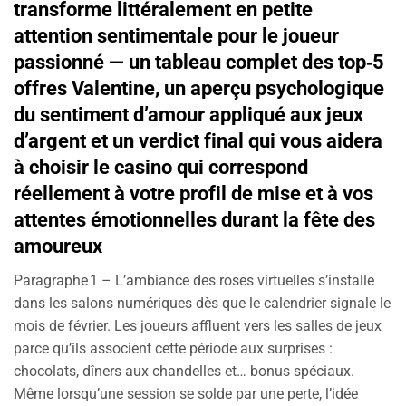
transforme littéralement en petite
attention sentimentale pour le joueur
passionné — un tableau complet des top‑5
offres Valentine, un aperçu psychologique
du sentiment d’amour appliqué aux jeux
d’argent et un verdict final qui vous aidera
à choisir le casino qui correspond
réellement à votre profil de mise et à vos
attentes émotionnelles durant la fête des
amoureux
Paragraphe 1 – L’ambiance des roses virtuelles s’installe
dans les salons numériques dès que le calendrier signale le
mois de février. Les joueurs affluent vers les salles de jeux
parce qu’ils associent cette période aux surprises :
chocolats, dîners aux chandelles et… bonus spéciaux.
Même lorsqu’une session se solde par une perte, l’idée