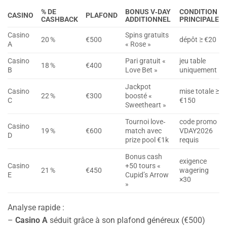
% DE
BONUS V‑DAY
CONDITION
CASINO
PLAFOND
CASHBACK
ADDITIONNEL
PRINCIPALE
Casino
Spins gratuits
20 %
€500
dépôt ≥ €20
A
« Rose »
Casino
Pari gratuit «
jeu table
18 %
€400
B
Love Bet »
uniquement
Jackpot
Casino
mise totale ≥
22 %
€300
boosté «
C
€150
Sweetheart »
Tournoi love‐
code promo
Casino
19 %
€600
match avec
VDAY2026
D
prize pool €1k
requis
Bonus cash
exigence
Casino
+50 tours «
21 %
€450
wagering
E
Cupid’s Arrow
×30
»
Analyse rapide :
–
Casino A
séduit grâce à son plafond généreux (€500)