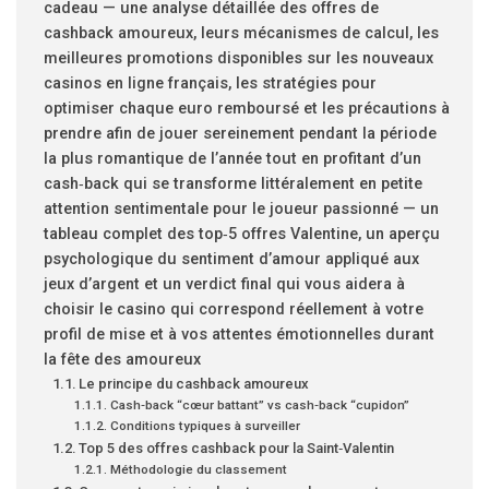
cadeau — une analyse détaillée des offres de
cashback amoureux, leurs mécanismes de calcul, les
meilleures promotions disponibles sur les nouveaux
casinos en ligne français, les stratégies pour
optimiser chaque euro remboursé et les précautions à
prendre afin de jouer sereinement pendant la période
la plus romantique de l’année tout en profitant d’un
cash‑back qui se transforme littéralement en petite
attention sentimentale pour le joueur passionné — un
tableau complet des top‑5 offres Valentine, un aperçu
psychologique du sentiment d’amour appliqué aux
jeux d’argent et un verdict final qui vous aidera à
choisir le casino qui correspond réellement à votre
profil de mise et à vos attentes émotionnelles durant
la fête des amoureux
Le principe du cashback amoureux
Cash‑back “cœur battant” vs cash‑back “cupidon”
Conditions typiques à surveiller
Top 5 des offres cashback pour la Saint‑Valentin
Méthodologie du classement