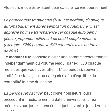
Plusieurs modèles existent pour calculer ce remboursement
:
Le
pourcentage
traditionnel (% du net perdant) s’applique
automatiquement après vérification quotidienne ; il est
apprécié pour sa transparence car chaque euro perdu
génère proportionnellement un crédit supplémentaire
(exemple : €200 perdus → €40 retournés avec un taux
de 20 %).
Le
montant fixe
consiste à offrir une somme prédéterminée
indépendamment du volume perdu (par ex., €30 chaque
mois dès que vous avez atteint €150 perdus), souvent
limité à certains jeux ou catégories afin d’équilibrer la
rentabilité interne du casino.
La
période rétroactive
* peut couvrir plusieurs jours
précédant immédiatement la date anniversaire ; ainsi
même si vous jouez intensément juste avant le jour J vous