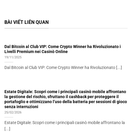
BÀI VIẾT LIÊN QUAN
Dal Bitcoin al Club VIP: Come Crypto Winner ha Rivoluzionato i
Livelli Premium nei Casinò Online
19/11/2025
Dal Bitcoin al Club VIP: Come Crypto Winner ha Rivoluzionato [...]
Estate Digitale: Scopri come i principali casinò mobile affrontano
la gestione del rischio, sfruttano il cashback per proteggere il
portafoglio e ottimizzano l’uso della batteria per sessioni di gioco
senza interruzioni
25/02/2026
Estate Digitale: Scopri come i principali casinò mobile affrontano la
[...]