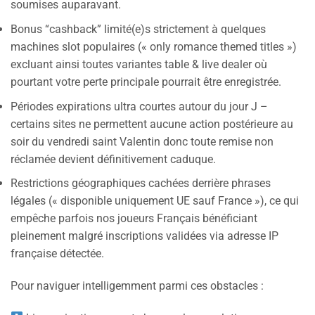
soumises auparavant.
Bonus “cashback” limité(e)s strictement à quelques
machines slot populaires (« only romance themed titles »)
excluant ainsi toutes variantes table & live dealer où
pourtant votre perte principale pourrait être enregistrée.
Périodes expirations ultra courtes autour du jour J –
certains sites ne permettent aucune action postérieure au
soir du vendredi saint Valentin donc toute remise non
réclamée devient définitivement caduque.
Restrictions géographiques cachées derrière phrases
légales (« disponible uniquement UE sauf France »), ce qui
empêche parfois nos joueurs Français bénéficiant
pleinement malgré inscriptions validées via adresse IP
française détectée.
Pour naviguer intelligemment parmi ces obstacles :