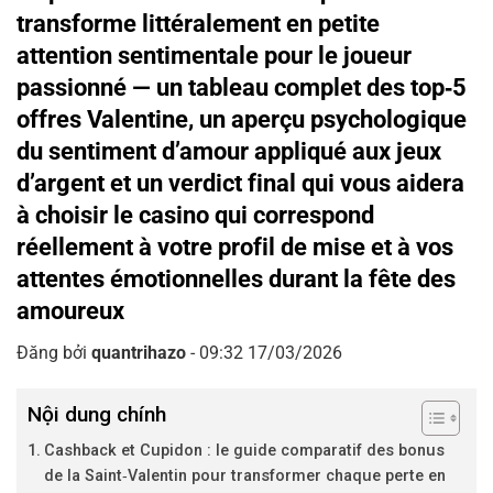
transforme littéralement en petite
attention sentimentale pour le joueur
passionné — un tableau complet des top‑5
offres Valentine, un aperçu psychologique
du sentiment d’amour appliqué aux jeux
d’argent et un verdict final qui vous aidera
à choisir le casino qui correspond
réellement à votre profil de mise et à vos
attentes émotionnelles durant la fête des
amoureux
Đăng bởi
quantrihazo
- 09:32 17/03/2026
Nội dung chính
Cashback et Cupidon : le guide comparatif des bonus
de la Saint‑Valentin pour transformer chaque perte en