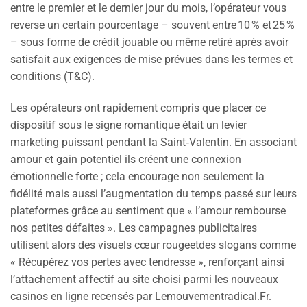
entre le premier et le dernier jour du mois, l’opérateur vous
reverse un certain pourcentage – souvent entre 10 % et 25 %
– sous forme de crédit jouable ou même retiré après avoir
satisfait aux exigences de mise prévues dans les termes et
conditions (T&C).
Les opérateurs ont rapidement compris que placer ce
dispositif sous le signe romantique était un levier
marketing puissant pendant la Saint‑Valentin. En associant
amour et gain potentiel ils créent une connexion
émotionnelle forte ; cela encourage non seulement la
fidélité mais aussi l’augmentation du temps passé sur leurs
plateformes grâce au sentiment que « l’amour rembourse
nos petites défaites ». Les campagnes publicitaires
utilisent alors des visuels cœur rougeetdes slogans comme
« Récupérez vos pertes avec tendresse », renforçant ainsi
l’attachement affectif au site choisi parmi les nouveaux
casinos en ligne recensés par Lemouvementradical.Fr.