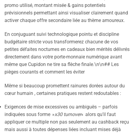
promo utilisé, montant misée & gains potentiels
prévisionnels permettant ainsi visualiser clairement quand
activer chaque offre secondaire liée au thème amoureux.​
En conjuguant suivi technologique pointu et discipline
budgétaire stricte vous transformerez chacune de vos
petites défaites nocturnes en cadeaux bien mérités délivrés
directement dans votre porte-monnaie numérique avant
même que Cupidon ne tire sa flèche finale.\n\n## Les
pièges courants et comment les éviter
Même si beaucoup promettent rainures dorées autour du
cœur humain , certaines pratiques restent redoutables :
Exigences de mise excessives ou ambiguës – parfois
indiquées sous forme »
x30 turnover
« alors qu’il faut
appliquer ce multiple non pas seulement au cashback reçu
mais aussi à toutes dépenses liées incluant mises déjà