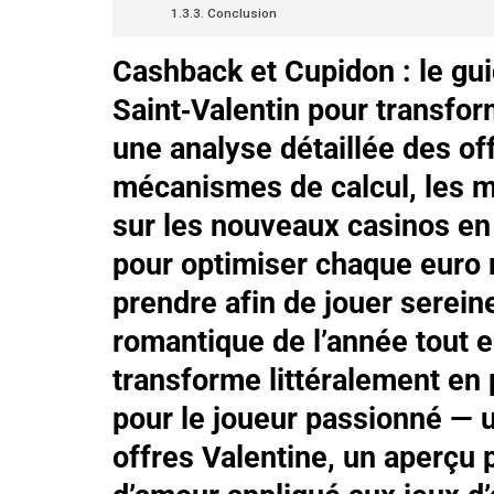
Conclusion
Cashback et Cupidon : le gu
Saint‑Valentin pour transfo
une analyse détaillée des o
mécanismes de calcul, les m
sur les nouveaux casinos en 
pour optimiser chaque euro 
prendre afin de jouer serein
romantique de l’année tout e
transforme littéralement en 
pour le joueur passionné — 
offres Valentine, un aperçu