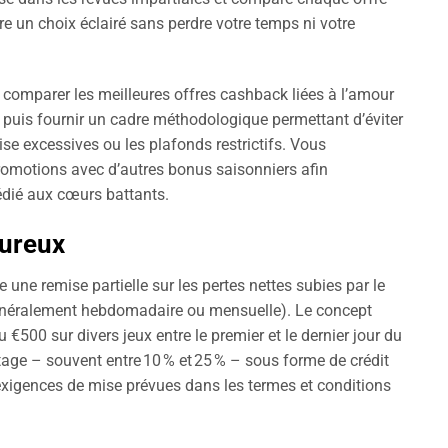
ire un choix éclairé sans perdre votre temps ni votre
: comparer les meilleures offres cashback liées à l’amour
t, puis fournir un cadre méthodologique permettant d’éviter
ise excessives ou les plafonds restrictifs. Vous
motions avec d’autres bonus saisonniers afin
édié aux cœurs battants.
oureux
une remise partielle sur les pertes nettes subies par le
généralement hebdomadaire ou mensuelle). Le concept
 €500 sur divers jeux entre le premier et le dernier jour du
tage – souvent entre 10 % et 25 % – sous forme de crédit
 exigences de mise prévues dans les termes et conditions