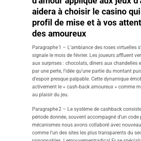
d’amour appliqué aux jeux d’a
aidera à choisir le casino q
profil de mise et à vos atten
des amoureux
Paragraphe 1 – L’ambiance des roses virtuelles s’
signale le mois de février. Les joueurs affluent ve
aux surprises : chocolats, dîners aux chandelles
par une perte, l’idée qu’une partie du montant p
d’espoir presque palpable. Cette dynamique émot
activement le « cash‑back amoureux » comme mo
au plaisir du jeu.
Paragraphe 2 – Le système de cashback consiste
période donnée, souvent accompagné d’un code pr
mécanismes nous avons collaboré avec
nouveau 
comme l’un des sites les plus transparents du sec
raisonnables. Lemouvementradical.Fr se spéciali