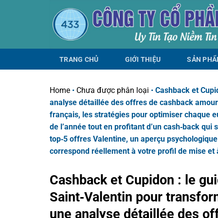
Chuyển
đến
nội
dung
TRANG CHỦ
GIỚI THIỆU
SẢN PH
Home
•
Chưa được phân loại
•
Cashback et Cupid
analyse détaillée des offres de cashback amour
français, les stratégies pour optimiser chaque 
de l’année tout en profitant d’un cash‑back qui
top‑5 offres Valentine, un aperçu psychologique 
correspond réellement à votre profil de mise et
Cashback et Cupidon : le gu
Saint‑Valentin pour transfo
une analyse détaillée des o