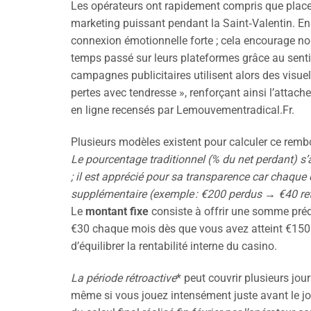
Les opérateurs ont rapidement compris que placer 
marketing puissant pendant la Saint‑Valentin. En 
connexion émotionnelle forte ; cela encourage no
temps passé sur leurs plateformes grâce au senti
campagnes publicitaires utilisent alors des vis
pertes avec tendresse », renforçant ainsi l’attac
en ligne recensés par Lemouvementradical.Fr.
Plusieurs modèles existent pour calculer ce rem
Le
pourcentage
traditionnel (% du net perdant) s
; il est apprécié pour sa transparence car chaque
supplémentaire (exemple : €200 perdus → €40 ret
Le
montant fixe
consiste à offrir une somme pré
€30 chaque mois dès que vous avez atteint €150 p
d’équilibrer la rentabilité interne du casino.
La
période rétroactive
* peut couvrir plusieurs jo
même si vous jouez intensément juste avant le 