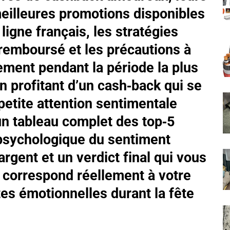
eilleures promotions disponibles
ligne français, les stratégies
remboursé et les précautions à
ement pendant la période la plus
n profitant d’un cash‑back qui se
petite attention sentimentale
un tableau complet des top‑5
 psychologique du sentiment
rgent et un verdict final qui vous
ui correspond réellement à votre
tes émotionnelles durant la fête