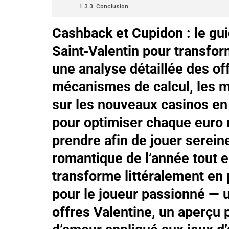
Conclusion
Cashback et Cupidon : le gu
Saint‑Valentin pour transfo
une analyse détaillée des o
mécanismes de calcul, les m
sur les nouveaux casinos en 
pour optimiser chaque euro 
prendre afin de jouer serein
romantique de l’année tout e
transforme littéralement en 
pour le joueur passionné — 
offres Valentine, un aperçu