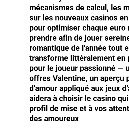
mécanismes de calcul, les m
sur les nouveaux casinos en 
pour optimiser chaque euro 
prendre afin de jouer serein
romantique de l’année tout e
transforme littéralement en 
pour le joueur passionné — 
offres Valentine, un aperçu
d’amour appliqué aux jeux d’a
aidera à choisir le casino q
profil de mise et à vos atten
des amoureux