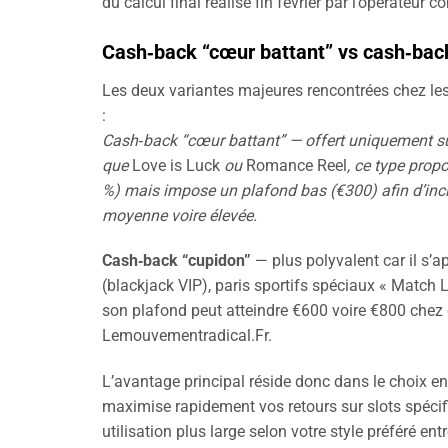
du calcul final réalisé fin février par l’opérateur c
Cash‑back “cœur battant” vs cash‑bac
Les deux variantes majeures rencontrées chez le
:
Cash‑back “cœur battant”
— offert uniquement su
que
Love is Luck
ou
Romance Reel
, ce type prop
%) mais impose un plafond bas (€300) afin d’inci
moyenne voire élevée.
Cash‑back “cupidon”
— plus polyvalent car il s’a
(blackjack VIP), paris sportifs spéciaux « Match L
son plafond peut atteindre €600 voire €800 chez 
Lemouvementradical.Fr.
L’avantage principal réside donc dans le choix en
maximise rapidement vos retours sur slots spécif
utilisation plus large selon votre style préféré e