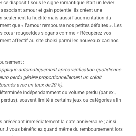
ce dispositif sous le signe romantique était un levier
associant amour et gain potentiel ils créent une
n seulement la fidélité mais aussi l’augmentation du
ment que « l’amour rembourse nos petites défaites ». Les
uels cœur rougeetdes slogans comme « Récupérez vos
hement affectif au site choisi parmi les nouveaux casinos
boursement :
’applique automatiquement après vérification quotidienne
 euro perdu génère proportionnellement un crédit
ournés avec un taux de 20 %).
déterminée indépendamment du volume perdu (par ex.,
erdus), souvent limité à certains jeux ou catégories afin
urs précédant immédiatement la date anniversaire ; ainsi
jour J vous bénéficiez quand même du remboursement lors