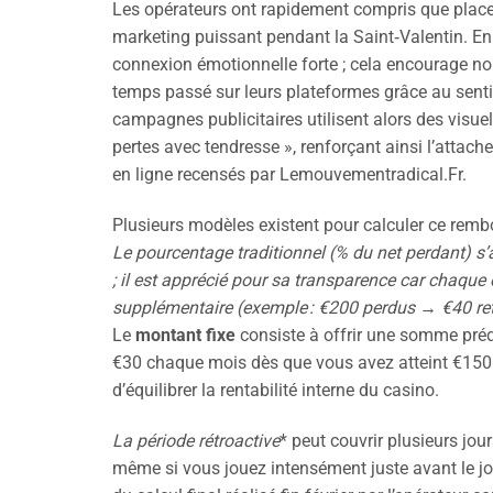
Les opérateurs ont rapidement compris que placer 
marketing puissant pendant la Saint‑Valentin. En 
connexion émotionnelle forte ; cela encourage no
temps passé sur leurs plateformes grâce au senti
campagnes publicitaires utilisent alors des vis
pertes avec tendresse », renforçant ainsi l’attac
en ligne recensés par Lemouvementradical.Fr.
Plusieurs modèles existent pour calculer ce rem
Le
pourcentage
traditionnel (% du net perdant) s
; il est apprécié pour sa transparence car chaque
supplémentaire (exemple : €200 perdus → €40 ret
Le
montant fixe
consiste à offrir une somme pré
€30 chaque mois dès que vous avez atteint €150 p
d’équilibrer la rentabilité interne du casino.
La
période rétroactive
* peut couvrir plusieurs jo
même si vous jouez intensément juste avant le 