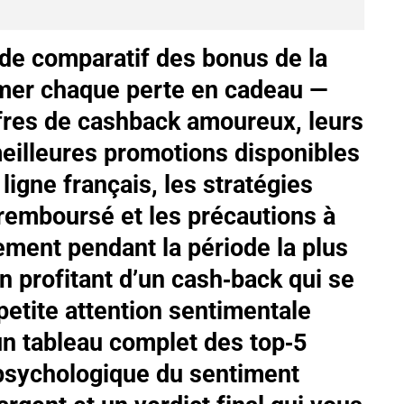
ide comparatif des bonus de la
rmer chaque perte en cadeau —
ffres de cashback amoureux, leurs
eilleures promotions disponibles
ligne français, les stratégies
remboursé et les précautions à
ement pendant la période la plus
n profitant d’un cash‑back qui se
petite attention sentimentale
un tableau complet des top‑5
 psychologique du sentiment