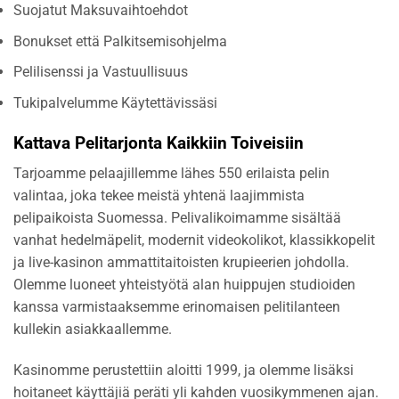
Suojatut Maksuvaihtoehdot
Bonukset että Palkitsemisohjelma
Pelilisenssi ja Vastuullisuus
Tukipalvelumme Käytettävissäsi
Kattava Pelitarjonta Kaikkiin Toiveisiin
Tarjoamme pelaajillemme lähes 550 erilaista pelin
valintaa, joka tekee meistä yhtenä laajimmista
pelipaikoista Suomessa. Pelivalikoimamme sisältää
vanhat hedelmäpelit, modernit videokolikot, klassikkopelit
ja live-kasinon ammattitaitoisten krupieerien johdolla.
Olemme luoneet yhteistyötä alan huippujen studioiden
kanssa varmistaaksemme erinomaisen pelitilanteen
kullekin asiakkaallemme.
Kasinomme perustettiin aloitti 1999, ja olemme lisäksi
hoitaneet käyttäjiä peräti yli kahden vuosikymmenen ajan.