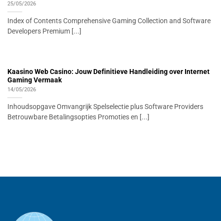
25/05/2026
Index of Contents Comprehensive Gaming Collection and Software
Developers Premium [...]
Kaasino Web Casino: Jouw Definitieve Handleiding over Internet
Gaming Vermaak
14/05/2026
Inhoudsopgave Omvangrijk Spelselectie plus Software Providers
Betrouwbare Betalingsopties Promoties en [...]