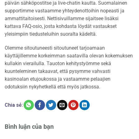
päivän sähköpostitse ja live-chatin kautta. Suomalainen
supportimme vastaamme yhteydenottoihin nopeasti ja
ammattitaitoisesti. Nettisivuillamme sijaitsee lisäksi
kattava FAQ-osio, josta kohdasta löydät vastaukset
yleisimpiin tiedusteluihin suoralta kädeltä.
Olemme sitoutuneesti sitoutuneet tarjoamaan
käyttäjillemme korkeimman saatavilla olevan kokemuksen
kullakin vierailulla. Tauoton kehitystyömme sekä
kuunteleminen takaavat, että pysymme vahvasti
kasinoalan etujoukossa ja vastaamme pelaajien
odotuksiin nykyhetkellä että myös jatkossa.
Chia sẻ:
Bình luận của bạn