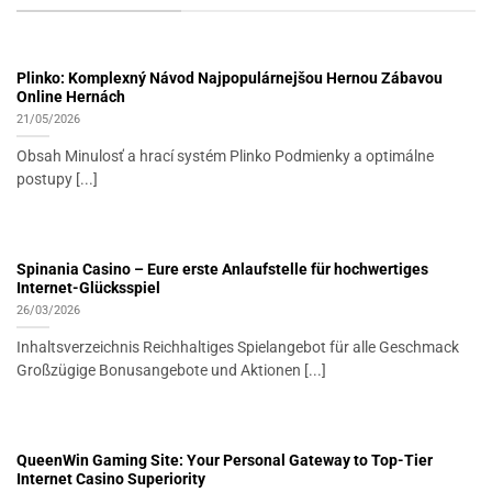
Plinko: Komplexný Návod Najpopulárnejšou Hernou Zábavou
Online Hernách
21/05/2026
Obsah Minulosť a hrací systém Plinko Podmienky a optimálne
postupy [...]
Spinania Casino – Eure erste Anlaufstelle für hochwertiges
Internet-Glücksspiel
26/03/2026
Inhaltsverzeichnis Reichhaltiges Spielangebot für alle Geschmack
Großzügige Bonusangebote und Aktionen [...]
QueenWin Gaming Site: Your Personal Gateway to Top-Tier
Internet Casino Superiority