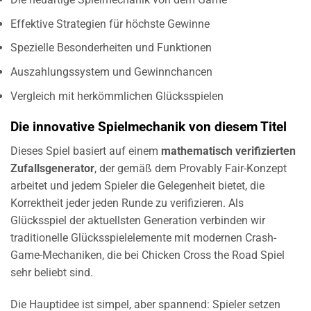
Effektive Strategien für höchste Gewinne
Spezielle Besonderheiten und Funktionen
Auszahlungssystem und Gewinnchancen
Vergleich mit herkömmlichen Glücksspielen
Die innovative Spielmechanik von diesem Titel
Dieses Spiel basiert auf einem
mathematisch verifizierten
Zufallsgenerator
, der gemäß dem Provably Fair-Konzept
arbeitet und jedem Spieler die Gelegenheit bietet, die
Korrektheit jeder jeden Runde zu verifizieren. Als
Glücksspiel der aktuellsten Generation verbinden wir
traditionelle Glücksspielelemente mit modernen Crash-
Game-Mechaniken, die bei
Chicken Cross the Road Spiel
sehr beliebt sind.
Die Hauptidee ist simpel, aber spannend: Spieler setzen