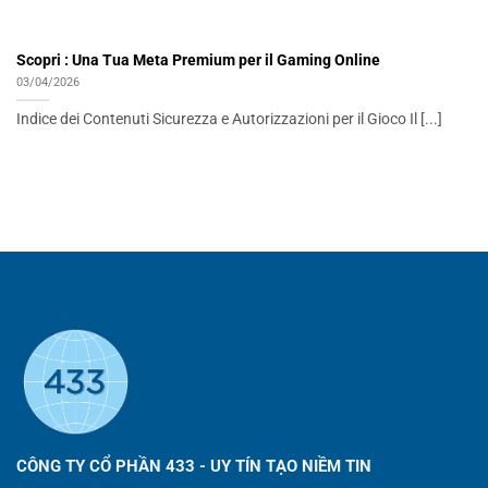
Scopri : Una Tua Meta Premium per il Gaming Online
03/04/2026
Indice dei Contenuti Sicurezza e Autorizzazioni per il Gioco Il [...]
CÔNG TY CỔ PHẦN 433 - UY TÍN TẠO NIỀM TIN