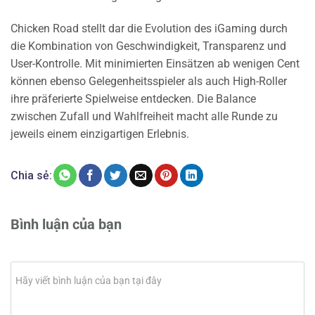
Chicken Road stellt dar die Evolution des iGaming durch
die Kombination von Geschwindigkeit, Transparenz und
User-Kontrolle. Mit minimierten Einsätzen ab wenigen Cent
können ebenso Gelegenheitsspieler als auch High-Roller
ihre präferierte Spielweise entdecken. Die Balance
zwischen Zufall und Wahlfreiheit macht alle Runde zu
jeweils einem einzigartigen Erlebnis.
Chia sẻ:
Bình luận của bạn