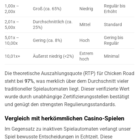
1,00x –
Regulär bis
Groß (ca. 65%)
Niedrig
2,00x
Erhöht
2,01x –
Durchschnittlich (ca.
Mittel
Standard
5,00x
25%)
5,01x –
Gering bis
Gering (ca. 8%)
Hoch
10,00x
Regulär
Extrem
10,01x+
Äußerst niedrig (<2%)
Minimal
hoch
Die theoretische Auszahlungsquote (RTP) für Chicken Road
steht bei
97%
, was merklich über dem Durchschnitt vieler
traditioneller Spielautomaten liegt. Dieser verifizierte Wert
wurde durch unabhängige Zertifizierungsstellen bestätigt
und genügt den strengsten Regulierungsstandards.
Vergleich mit herkömmlichen Casino-Spielen
Im Gegensatz zu inaktiven Spielautomaten verlangt unser
Spiel bewusste Entscheidungen in Echtzeit. Diese