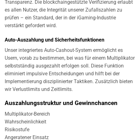
Transparenz. Die blockchaingestützte Verifizierung erlaubt
es allen Nutzer, die Integrität unserer Zufallszahlen zu
prüfen – ein Standard, der in der iGaming-Industrie
verstärkt gefordert wird.
Auto-Auszahlung und Sicherheitsfunktionen
Unser integriertes Auto-Cashout-System ermöglicht es
Usern, vorab zu bestimmen, bei was für einem Multiplikator
selbstständig ausgezahlt erfolgen soll. Diese Funktion
eliminiert impulsive Entscheidungen und hilft bei der
Implementierung disziplinierter Taktiken. Zusätzlich bieten
wir Verlustlimits und Zeitlimits.
Auszahlungsstruktur und Gewinnchancen
Multiplikator-Bereich
Wahrscheinlichkeit
Risikostufe
Angeratener Einsatz