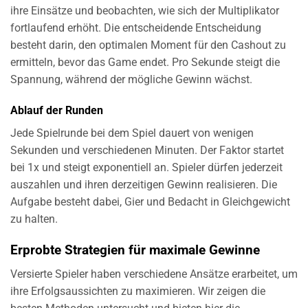
ihre Einsätze und beobachten, wie sich der Multiplikator
fortlaufend erhöht. Die entscheidende Entscheidung
besteht darin, den optimalen Moment für den Cashout zu
ermitteln, bevor das Game endet. Pro Sekunde steigt die
Spannung, während der mögliche Gewinn wächst.
Ablauf der Runden
Jede Spielrunde bei dem Spiel dauert von wenigen
Sekunden und verschiedenen Minuten. Der Faktor startet
bei 1x und steigt exponentiell an. Spieler dürfen jederzeit
auszahlen und ihren derzeitigen Gewinn realisieren. Die
Aufgabe besteht dabei, Gier und Bedacht in Gleichgewicht
zu halten.
Erprobte Strategien für maximale Gewinne
Versierte Spieler haben verschiedene Ansätze erarbeitet, um
ihre Erfolgsaussichten zu maximieren. Wir zeigen die