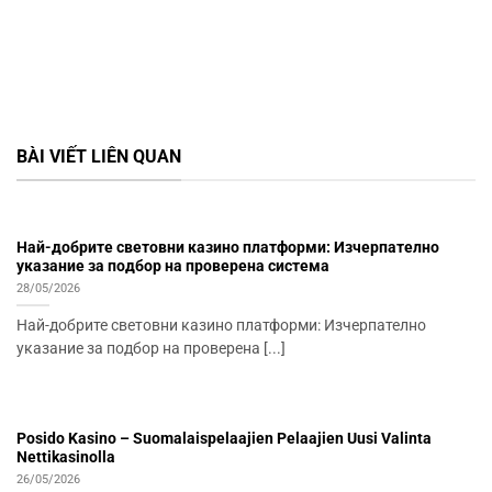
BÀI VIẾT LIÊN QUAN
Най-добрите световни казино платформи: Изчерпателно
указание за подбор на проверена система
28/05/2026
Най-добрите световни казино платформи: Изчерпателно
указание за подбор на проверена [...]
Posido Kasino – Suomalaispelaajien Pelaajien Uusi Valinta
Nettikasinolla
26/05/2026