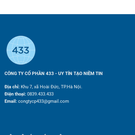
CÔNG TY CỔ PHẦN 433 - UY TÍN TẠO NIỀM TIN
Địa chỉ:
Khu 7, xã Hoài Đức, TP.Hà Nội.
Điện thoại:
0839.433.433
Email:
congtycp433@gmail.com