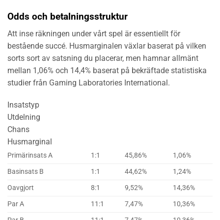
Odds och betalningsstruktur
Att inse räkningen under vårt spel är essentiellt för
bestående succé. Husmarginalen växlar baserat på vilken
sorts sort av satsning du placerar, men hamnar allmänt
mellan 1,06% och 14,4% baserat på bekräftade statistiska
studier från Gaming Laboratories International.
Insatstyp
Utdelning
Chans
Husmarginal
Primärinsats A
1:1
45,86%
1,06%
Basinsats B
1:1
44,62%
1,24%
Oavgjort
8:1
9,52%
14,36%
Par A
11:1
7,47%
10,36%