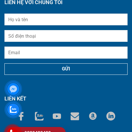
LIÊN HỆ VỚI CHÚNG TÔI
LIÊN KẾT