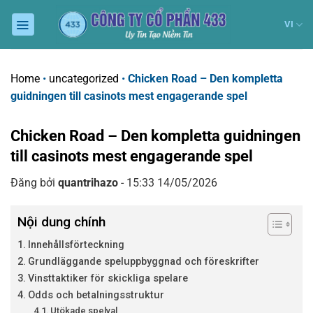
Chuyển
đến
VI
nội
dung
Home
•
uncategorized
•
Chicken Road – Den kompletta
guidningen till casinots mest engagerande spel
Chicken Road – Den kompletta guidningen
till casinots mest engagerande spel
Đăng bởi
quantrihazo
- 15:33 14/05/2026
Nội dung chính
Innehållsförteckning
Grundläggande speluppbyggnad och föreskrifter
Vinsttaktiker för skickliga spelare
Odds och betalningsstruktur
Utökade spelval