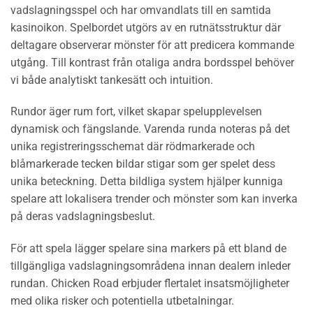
vadslagningsspel och har omvandlats till en samtida
kasinoikon. Spelbordet utgörs av en rutnätsstruktur där
deltagare observerar mönster för att predicera kommande
utgång. Till kontrast från otaliga andra bordsspel behöver
vi både analytiskt tankesätt och intuition.
Rundor äger rum fort, vilket skapar spelupplevelsen
dynamisk och fängslande. Varenda runda noteras på det
unika registreringsschemat där rödmarkerade och
blåmarkerade tecken bildar stigar som ger spelet dess
unika beteckning. Detta bildliga system hjälper kunniga
spelare att lokalisera trender och mönster som kan inverka
på deras vadslagningsbeslut.
För att spela lägger spelare sina markers på ett bland de
tillgängliga vadslagningsområdena innan dealern inleder
rundan.
Chicken Road
erbjuder flertalet insatsmöjligheter
med olika risker och potentiella utbetalningar.