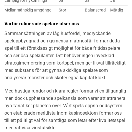
Lämplig för nykomlingar
Ja
Ja
Ja
Mellanmänsklig umgänge
Stor
Balanserad
Måttlig
Varför rutinerade spelare utser oss
Sammansättningen av låg husfördel, medryckande
speluppbyggnad och gemensam atmosfär formar detta
spel till ett förstklassigt möjlighet för både fritidsspelare
och seriösa spekulanter. Det behöver ingen invecklad
strategimemorering som kortspel, men ger likväl tillräckligt
med substans för att gynna skickliga spelare som
analyserar mönster och sköter egna kapital klokt.
Med hastiga rundor och klara regler formar vi en tillgänglig
men dock upphetsande spelkänsla som varar att attrahera
nya fanatiker planeten över. Vårt spels öppna oddsystem
och etablerade meritlista inom kasinosektorn formar oss
till ett pålitligt val för samtliga som letar efter kvalitetsspel
med rättvisa vinstutsikter.