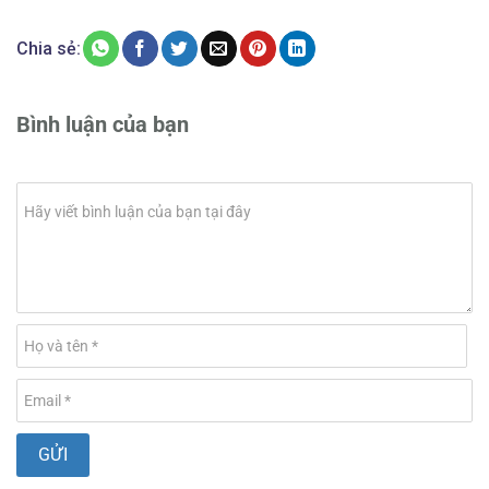
Chia sẻ:
Bình luận của bạn