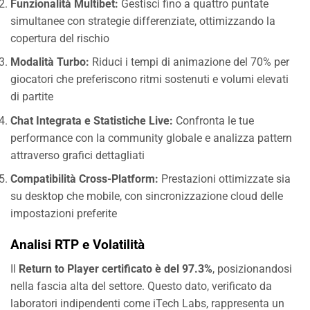
Funzionalità Multibet:
Gestisci fino a quattro puntate
simultanee con strategie differenziate, ottimizzando la
copertura del rischio
Modalità Turbo:
Riduci i tempi di animazione del 70% per
giocatori che preferiscono ritmi sostenuti e volumi elevati
di partite
Chat Integrata e Statistiche Live:
Confronta le tue
performance con la community globale e analizza pattern
attraverso grafici dettagliati
Compatibilità Cross-Platform:
Prestazioni ottimizzate sia
su desktop che mobile, con sincronizzazione cloud delle
impostazioni preferite
Analisi RTP e Volatilità
Il
Return to Player certificato è del 97.3%
, posizionandosi
nella fascia alta del settore. Questo dato, verificato da
laboratori indipendenti come iTech Labs, rappresenta un