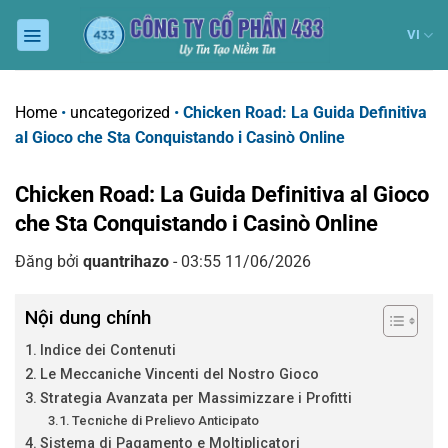
Chuyển
đến
VI
nội
dung
Home
•
uncategorized
•
Chicken Road: La Guida Definitiva
al Gioco che Sta Conquistando i Casinò Online
Chicken Road: La Guida Definitiva al Gioco
che Sta Conquistando i Casinò Online
Đăng bởi
quantrihazo
- 03:55 11/06/2026
Nội dung chính
Indice dei Contenuti
Le Meccaniche Vincenti del Nostro Gioco
Strategia Avanzata per Massimizzare i Profitti
Tecniche di Prelievo Anticipato
Sistema di Pagamento e Moltiplicatori