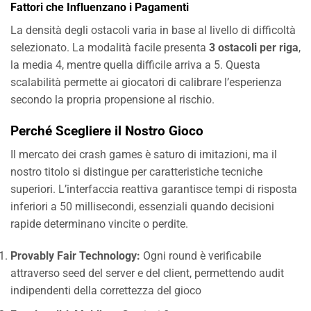
Fattori che Influenzano i Pagamenti
La densità degli ostacoli varia in base al livello di difficoltà
selezionato. La modalità facile presenta
3 ostacoli per riga
,
la media 4, mentre quella difficile arriva a 5. Questa
scalabilità permette ai giocatori di calibrare l’esperienza
secondo la propria propensione al rischio.
Perché Scegliere il Nostro Gioco
Il mercato dei crash games è saturo di imitazioni, ma il
nostro titolo si distingue per caratteristiche tecniche
superiori. L’interfaccia reattiva garantisce tempi di risposta
inferiori a 50 millisecondi, essenziali quando decisioni
rapide determinano vincite o perdite.
Provably Fair Technology:
Ogni round è verificabile
attraverso seed del server e del client, permettendo audit
indipendenti della correttezza del gioco