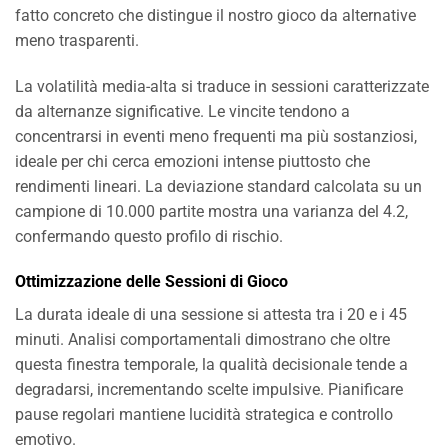
fatto concreto che distingue il nostro gioco da alternative
meno trasparenti.
La volatilità media-alta si traduce in sessioni caratterizzate
da alternanze significative. Le vincite tendono a
concentrarsi in eventi meno frequenti ma più sostanziosi,
ideale per chi cerca emozioni intense piuttosto che
rendimenti lineari. La deviazione standard calcolata su un
campione di 10.000 partite mostra una varianza del 4.2,
confermando questo profilo di rischio.
Ottimizzazione delle Sessioni di Gioco
La durata ideale di una sessione si attesta tra i 20 e i 45
minuti. Analisi comportamentali dimostrano che oltre
questa finestra temporale, la qualità decisionale tende a
degradarsi, incrementando scelte impulsive. Pianificare
pause regolari mantiene lucidità strategica e controllo
emotivo.