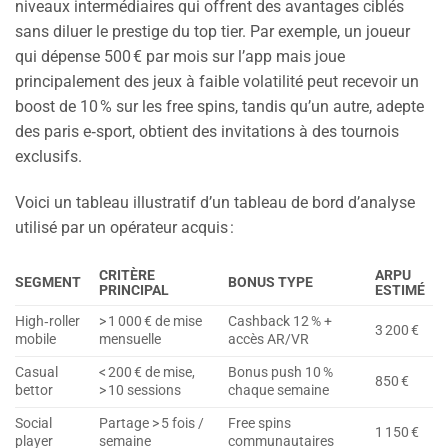
niveaux intermédiaires qui offrent des avantages ciblés
sans diluer le prestige du top tier. Par exemple, un joueur
qui dépense 500 € par mois sur l’app mais joue
principalement des jeux à faible volatilité peut recevoir un
boost de 10 % sur les free spins, tandis qu’un autre, adepte
des paris e‑sport, obtient des invitations à des tournois
exclusifs.
Voici un tableau illustratif d’un tableau de bord d’analyse
utilisé par un opérateur acquis :
CRITÈRE
ARPU
SEGMENT
BONUS TYPE
PRINCIPAL
ESTIMÉ
High‑roller
> 1 000 € de mise
Cashback 12 % +
3 200 €
mobile
mensuelle
accès AR/VR
Casual
< 200 € de mise,
Bonus push 10 %
850 €
bettor
> 10 sessions
chaque semaine
Social
Partage > 5 fois /
Free spins
1 150 €
player
semaine
communautaires