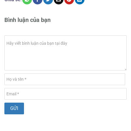
Bình luận của bạn