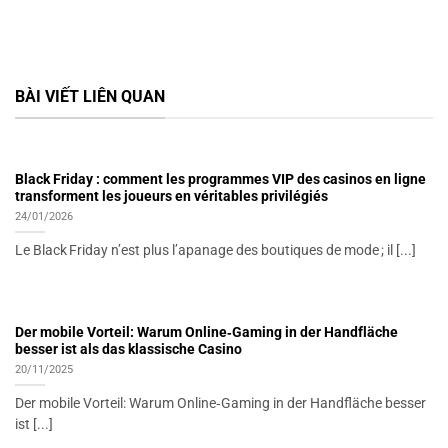
BÀI VIẾT LIÊN QUAN
Black Friday : comment les programmes VIP des casinos en ligne
transforment les joueurs en véritables privilégiés
24/01/2026
Le Black Friday n’est plus l’apanage des boutiques de mode ; il [...]
Der mobile Vorteil: Warum Online‑Gaming in der Handfläche
besser ist als das klassische Casino
20/11/2025
Der mobile Vorteil: Warum Online‑Gaming in der Handfläche besser
ist [...]