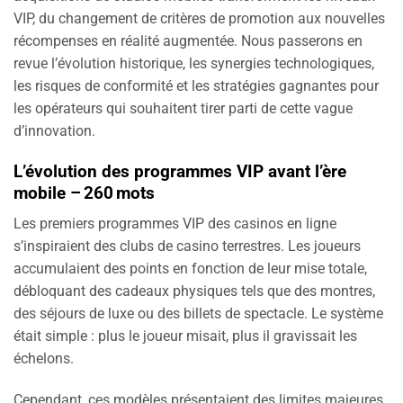
VIP, du changement de critères de promotion aux nouvelles
récompenses en réalité augmentée. Nous passerons en
revue l’évolution historique, les synergies technologiques,
les risques de conformité et les stratégies gagnantes pour
les opérateurs qui souhaitent tirer parti de cette vague
d’innovation.
L’évolution des programmes VIP avant l’ère
mobile – 260 mots
Les premiers programmes VIP des casinos en ligne
s’inspiraient des clubs de casino terrestres. Les joueurs
accumulaient des points en fonction de leur mise totale,
débloquant des cadeaux physiques tels que des montres,
des séjours de luxe ou des billets de spectacle. Le système
était simple : plus le joueur misait, plus il gravissait les
échelons.
Cependant, ces modèles présentaient des limites majeures.