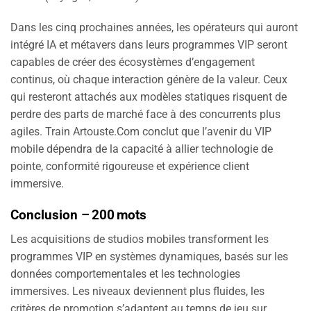
Dans les cinq prochaines années, les opérateurs qui auront
intégré IA et métavers dans leurs programmes VIP seront
capables de créer des écosystèmes d’engagement
continus, où chaque interaction génère de la valeur. Ceux
qui resteront attachés aux modèles statiques risquent de
perdre des parts de marché face à des concurrents plus
agiles. Train Artouste.Com conclut que l’avenir du VIP
mobile dépendra de la capacité à allier technologie de
pointe, conformité rigoureuse et expérience client
immersive.
Conclusion – 200 mots
Les acquisitions de studios mobiles transforment les
programmes VIP en systèmes dynamiques, basés sur les
données comportementales et les technologies
immersives. Les niveaux deviennent plus fluides, les
critères de promotion s’adaptent au temps de jeu sur