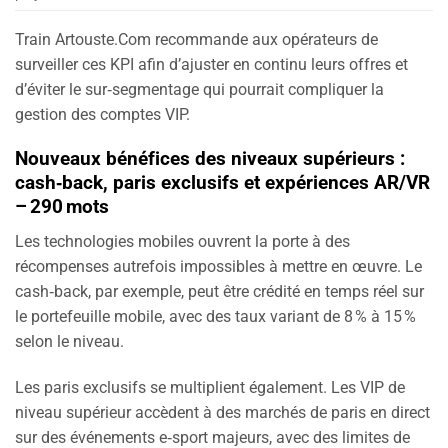
Train Artouste.Com recommande aux opérateurs de
surveiller ces KPI afin d’ajuster en continu leurs offres et
d’éviter le sur‑segmentage qui pourrait compliquer la
gestion des comptes VIP.
Nouveaux bénéfices des niveaux supérieurs :
cash‑back, paris exclusifs et expériences AR/VR
– 290 mots
Les technologies mobiles ouvrent la porte à des
récompenses autrefois impossibles à mettre en œuvre. Le
cash‑back, par exemple, peut être crédité en temps réel sur
le portefeuille mobile, avec des taux variant de 8 % à 15 %
selon le niveau.
Les paris exclusifs se multiplient également. Les VIP de
niveau supérieur accèdent à des marchés de paris en direct
sur des événements e‑sport majeurs, avec des limites de