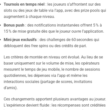
Tournois en temps réel
: les joueurs s’affrontent sur des
slots ou des jeux de table via l’app, avec des prize pools qui
augmentent à chaque niveau.
Bonus push
: des notifications instantanées offrent 5 % à
15 % de mise gratuite dès que le joueur ouvre l’application.
Mini‑jeux exclusifs
: des challenges de 60 secondes qui
débloquent des free spins ou des crédits de pari.
Les critères de montée en niveau ont évolué. Au lieu de se
baser uniquement sur le volume de mise, les opérateurs
mesurent le temps de jeu mobile, le nombre de sessions
quotidiennes, les dépenses via l’app et même les
interactions sociales (partage de scores, invitations
d’amis).
Ces changements apportent plusieurs avantages au joueur.
L’expérience devient fluide : les récompenses sont créditées