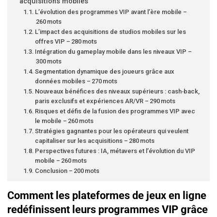
acquisitions mobiles
L’évolution des programmes VIP avant l’ère mobile –
260 mots
L’impact des acquisitions de studios mobiles sur les
offres VIP – 280 mots
Intégration du gameplay mobile dans les niveaux VIP –
300 mots
Segmentation dynamique des joueurs grâce aux
données mobiles – 270 mots
Nouveaux bénéfices des niveaux supérieurs : cash‑back,
paris exclusifs et expériences AR/VR – 290 mots
Risques et défis de la fusion des programmes VIP avec
le mobile – 260 mots
Stratégies gagnantes pour les opérateurs qui veulent
capitaliser sur les acquisitions – 280 mots
Perspectives futures : IA, métavers et l’évolution du VIP
mobile – 260 mots
Conclusion – 200 mots
Comment les plateformes de jeux en ligne
redéfinissent leurs programmes VIP grâce