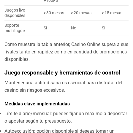
+100FS
Juegos live
> 30 mesas
> 20 mesas
> 15 mesas
disponibles
Soporte
Sí
No
Sí
multilingüe
Como muestra la tabla anterior, Casino Online supera a sus
rivales tanto en rapidez como en cantidad de promociones
disponibles.
Juego responsable y herramientas de control
Mantener una actitud sana es esencial para disfrutar del
casino sin riesgos excesivos.
Medidas clave implementadas
Límite diario/mensual: puedes fijar un máximo a depositar
o apostar según tu presupuesto.
Autoexclusión: opción disponible si deseas tomar un