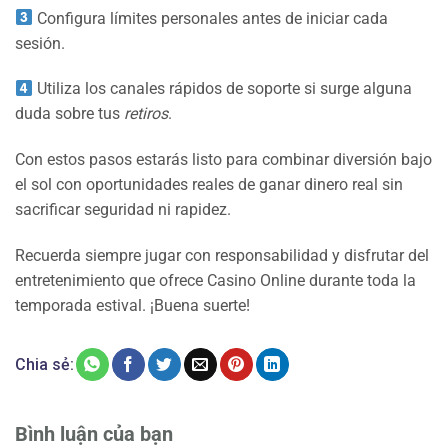
Configura límites personales antes de iniciar cada
sesión.
Utiliza los canales rápidos de soporte si surge alguna
duda sobre tus
retiros
.
Con estos pasos estarás listo para combinar diversión bajo
el sol con oportunidades reales de ganar dinero real sin
sacrificar seguridad ni rapidez.
Recuerda siempre jugar con responsabilidad y disfrutar del
entretenimiento que ofrece Casino Online durante toda la
temporada estival. ¡Buena suerte!
Chia sẻ:
Bình luận của bạn