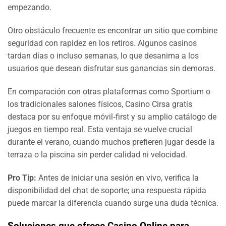
empezando.
Otro obstáculo frecuente es encontrar un sitio que combine
seguridad con rapidez en los retiros. Algunos casinos
tardan días o incluso semanas, lo que desanima a los
usuarios que desean disfrutar sus ganancias sin demoras.
En comparación con otras plataformas como Sportium o
los tradicionales salones físicos,
Casino Cirsa gratis
destaca por su enfoque móvil‑first y su amplio catálogo de
juegos en tiempo real. Esta ventaja se vuelve crucial
durante el verano, cuando muchos prefieren jugar desde la
terraza o la piscina sin perder calidad ni velocidad.
Pro Tip:
Antes de iniciar una sesión en vivo, verifica la
disponibilidad del chat de soporte; una respuesta rápida
puede marcar la diferencia cuando surge una duda técnica.
Soluciones que ofrece Casino Online para