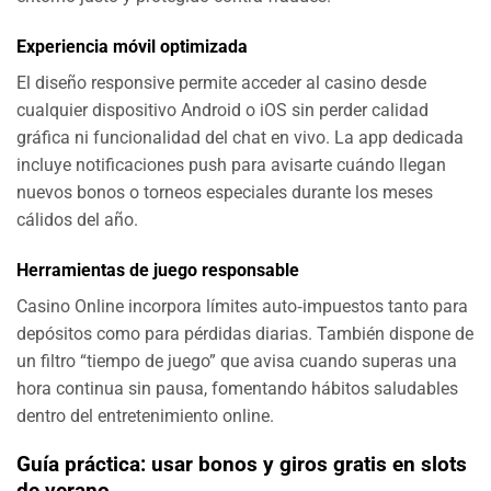
Experiencia móvil optimizada
El diseño responsive permite acceder al casino desde
cualquier dispositivo Android o iOS sin perder calidad
gráfica ni funcionalidad del chat en vivo. La app dedicada
incluye notificaciones push para avisarte cuándo llegan
nuevos bonos o torneos especiales durante los meses
cálidos del año.
Herramientas de juego responsable
Casino Online incorpora límites auto‑impuestos tanto para
depósitos como para pérdidas diarias. También dispone de
un filtro “tiempo de juego” que avisa cuando superas una
hora continua sin pausa, fomentando hábitos saludables
dentro del entretenimiento online.
Guía práctica: usar bonos y giros gratis en slots
de verano