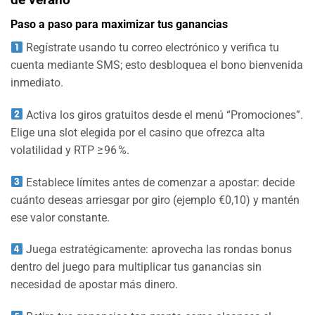
Paso a paso para maximizar tus ganancias
Regístrate usando tu correo electrónico y verifica tu
cuenta mediante SMS; esto desbloquea el bono bienvenida
inmediato.
Activa los giros gratuitos desde el menú “Promociones”.
Elige una slot elegida por el casino que ofrezca alta
volatilidad y RTP ≥ 96 %.
Establece límites antes de comenzar a apostar: decide
cuánto deseas arriesgar por giro (ejemplo €0,10) y mantén
ese valor constante.
Juega estratégicamente: aprovecha las rondas bonus
dentro del juego para multiplicar tus ganancias sin
necesidad de apostar más dinero.