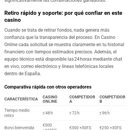
significativamente las combinaciones ganadoras.
Retiro rápido y soporte: por qué confiar en este
casino
Cuando se trata de retirar fondos, nada genera más
confianza que la transparencia del proceso. En Casino
Online cada solicitud se muestra claramente en tu historial
financiero con tiempos estimados precisos. Además, el
equipo técnico está disponible las 24 horas mediante chat
en vivo, correo electrónico y líneas telefónicas locales
dentro de España.
Comparativa rápida con otros operadores
CASINO
COMPETIDOR
COMPETIDOR
CARACTERÍSTICA
ONLINE
A
B
Tiempo medio
≤ 48 h
≤ 72 h
≤ 96 h
retiro
€500
Bono bienvenida
€300 +50FS
€250 +30FS