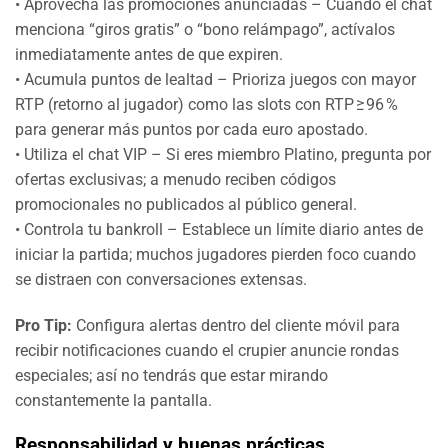
• Aprovecha las promociones anunciadas – Cuando el chat
menciona “giros gratis” o “bono relámpago”, actívalos
inmediatamente antes de que expiren.
• Acumula puntos de lealtad – Prioriza juegos con mayor
RTP (retorno al jugador) como las slots con RTP ≥ 96 %
para generar más puntos por cada euro apostado.
• Utiliza el chat VIP – Si eres miembro Platino, pregunta por
ofertas exclusivas; a menudo reciben códigos
promocionales no publicados al público general.
• Controla tu bankroll – Establece un límite diario antes de
iniciar la partida; muchos jugadores pierden foco cuando
se distraen con conversaciones extensas.
Pro Tip:
Configura alertas dentro del cliente móvil para
recibir notificaciones cuando el crupier anuncie rondas
especiales; así no tendrás que estar mirando
constantemente la pantalla.
Responsabilidad y buenas prácticas