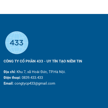
CÔNG TY CỔ PHẦN 433 - UY TÍN TẠO NIỀM TIN
Địa chỉ:
Khu 7, xã Hoài Đức, TP.Hà Nội.
Điện thoại:
0839.433.433
Email:
congtycp433@gmail.com