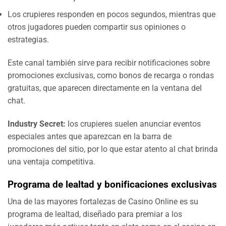
Los crupieres responden en pocos segundos, mientras que
otros jugadores pueden compartir sus opiniones o
estrategias.
Este canal también sirve para recibir notificaciones sobre
promociones exclusivas, como bonos de recarga o rondas
gratuitas, que aparecen directamente en la ventana del
chat.
Industry Secret:
los crupieres suelen anunciar eventos
especiales antes que aparezcan en la barra de
promociones del sitio, por lo que estar atento al chat brinda
una ventaja competitiva.
Programa de lealtad y bonificaciones exclusivas
Una de las mayores fortalezas de Casino Online es su
programa de lealtad, diseñado para premiar a los