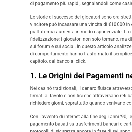
di pagamento più rapidi, segnalandoli come casino 
Le storie di successo dei giocatori sono ora stret
vincitore può incassare una vincita di €10 000 in c
piattaforma aumenta in modo esponenziale. La rap
fidelizzazione: i giocatori non solo tornano, ma d
sui forum e sui social. In questo articolo analiz
di comportamento hanno trasformato il semplice 
capitolo, dal banco al click.
1. Le Origini dei Pagamenti n
Nei casinò tradizionali, il denaro fluisce attravers
firmati al tavolo e bonifici che attraversano reti b
richiedere giorni, soprattutto quando venivano coi
Con l’avvento di internet alla fine degli anni ’90,
pagamento basati su trasferimenti bancari e carte 
protocolli di sicurezza ancora in fase di sviluppo