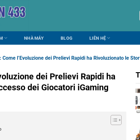
ẨM
NHÀ MÁY
BLOG
LIÊN HỆ
: Come l’Evoluzione dei Prelievi Rapidi ha Rivoluzionato le Sto
T
oluzione dei Prelievi Rapidi ha
uccesso dei Giocatori iGaming
o