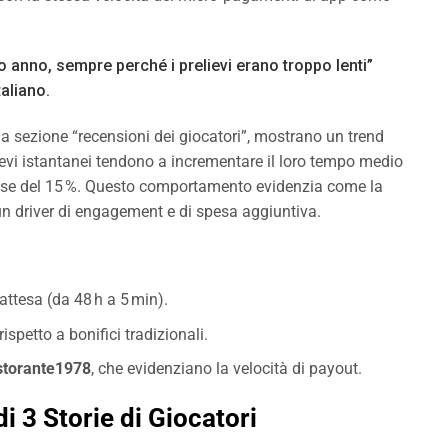
o anno, sempre perché i prelievi erano troppo lenti”
aliano.
a sezione “recensioni dei giocatori”, mostrano un trend
evi istantanei tendono a incrementare il loro tempo medio
esse del 15 %. Questo comportamento evidenzia come la
un driver di engagement e di spesa aggiuntiva.
 attesa (da 48 h a 5 min).
ispetto a bonifici tradizionali.
storante1978
, che evidenziano la velocità di payout.
di 3 Storie di Giocatori