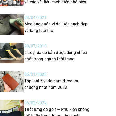
và các vật liệu cách điện phổ biến
03/04/2021
Mẹo bảo quản ví da luôn sạch đẹp
và tăng tuổi thọ
20/07/2018
6 Loại da cơ bản được dùng nhiều
nhất trong ngành thời trang
05/01/2022
Top loại 5 ví da nam được ưa
chuộng nhất năm 2022
06/02/2022
Thắt lưng da golf – Phụ kiện không
thể thiếu trong trang phục golf