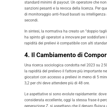
standard minimi di payout. Un operatore che non ris
sanzioni pesanti e la revoca della licenza. Per qu
di monitoraggio anti‑fraud basati su intelligenza a
secondi.
In sintesi, la normativa ha creato un “doppio taglio
ha spinto gli operatori a innovare per soddisfare i 
rapidità dei prelievi è compatibile con alti standar
4. Il Cambiamento di Compor
Una ricerca sociologica condotta nel 2023 su 2 50
la rapidità del prelievo il fattore più importante n
giocatori con accesso a prelievi in meno di 5 min
3,2 per chi deve attendere più di 48 ore.
Le aspettative si sono evolute rapidamente: dove
considerata eccellente, oggi la stessa frase è perc
generazione Z, si aspettano che il denaro fluisc