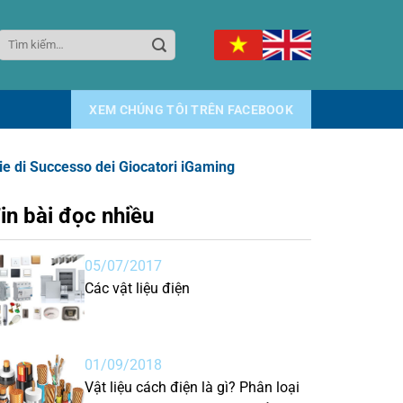
Tìm
kiếm:
XEM CHÚNG TÔI TRÊN FACEBOOK
rie di Successo dei Giocatori iGaming
in bài đọc nhiều
05/07/2017
Các vật liệu điện
01/09/2018
Vật liệu cách điện là gì? Phân loại