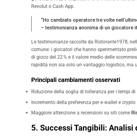
Revolut o Cash App.
“Ho cambiato operatore tre volte nell’ultim
– testimonianza anonima di un giocatore it
Le testimonianze raccolte da Ristorante1978, nell
comune: i giocatori che hanno sperimentato preli
di gioco del 22 % e il valore medio delle scomm
rapidità non sia solo un vantaggio logistico, ma 
Principali cambiamenti osservati
Riduzione della soglia di tolleranza per i tempi di
Incremento della preferenza per e‑wallet e crypto r
Maggiore attenzione a recensioni su siti come
Ri
5. Successi Tangibili: Analisi 