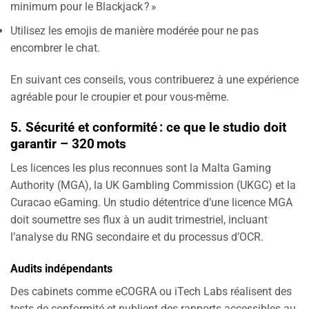
minimum pour le Blackjack ? »
Utilisez les emojis de manière modérée pour ne pas
encombrer le chat.
En suivant ces conseils, vous contribuerez à une expérience
agréable pour le croupier et pour vous-même.
5. Sécurité et conformité : ce que le studio doit
garantir – 320 mots
Les licences les plus reconnues sont la Malta Gaming
Authority (MGA), la UK Gambling Commission (UKGC) et la
Curacao eGaming. Un studio détentrice d’une licence MGA
doit soumettre ses flux à un audit trimestriel, incluant
l’analyse du RNG secondaire et du processus d’OCR.
Audits indépendants
Des cabinets comme eCOGRA ou iTech Labs réalisent des
tests de conformité et publient des rapports accessibles au