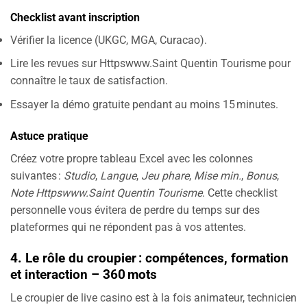
Checklist avant inscription
Vérifier la licence (UKGC, MGA, Curacao).
Lire les revues sur Httpswww.Saint Quentin Tourisme pour
connaître le taux de satisfaction.
Essayer la démo gratuite pendant au moins 15 minutes.
Astuce pratique
Créez votre propre tableau Excel avec les colonnes
suivantes :
Studio
,
Langue
,
Jeu phare
,
Mise min.
,
Bonus
,
Note Httpswww.Saint Quentin Tourisme
. Cette checklist
personnelle vous évitera de perdre du temps sur des
plateformes qui ne répondent pas à vos attentes.
4. Le rôle du croupier : compétences, formation
et interaction – 360 mots
Le croupier de live casino est à la fois animateur, technicien