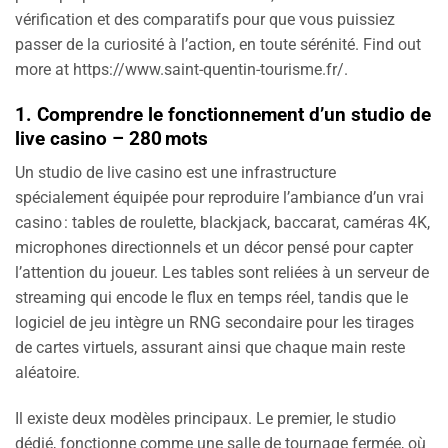
vérification et des comparatifs pour que vous puissiez
passer de la curiosité à l’action, en toute sérénité. Find out
more at
https://www.saint-quentin-tourisme.fr/
.
1. Comprendre le fonctionnement d’un studio de
live casino – 280 mots
Un studio de live casino est une infrastructure
spécialement équipée pour reproduire l’ambiance d’un vrai
casino : tables de roulette, blackjack, baccarat, caméras 4K,
microphones directionnels et un décor pensé pour capter
l’attention du joueur. Les tables sont reliées à un serveur de
streaming qui encode le flux en temps réel, tandis que le
logiciel de jeu intègre un RNG secondaire pour les tirages
de cartes virtuels, assurant ainsi que chaque main reste
aléatoire.
Il existe deux modèles principaux. Le premier, le studio
dédié, fonctionne comme une salle de tournage fermée, où