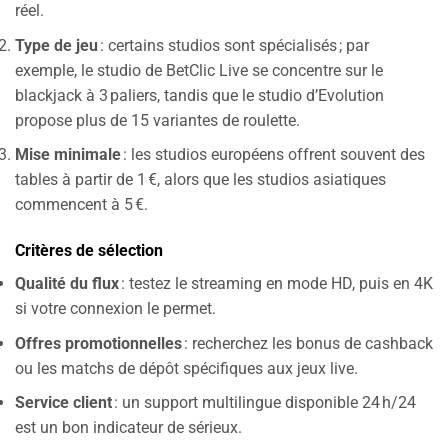
réel.
Type de jeu
: certains studios sont spécialisés ; par
exemple, le studio de BetClic Live se concentre sur le
blackjack à 3 paliers, tandis que le studio d’Evolution
propose plus de 15 variantes de roulette.
Mise minimale
: les studios européens offrent souvent des
tables à partir de 1 €, alors que les studios asiatiques
commencent à 5 €.
Critères de sélection
Qualité du flux
: testez le streaming en mode HD, puis en 4K
si votre connexion le permet.
Offres promotionnelles
: recherchez les bonus de cashback
ou les matchs de dépôt spécifiques aux jeux live.
Service client
: un support multilingue disponible 24 h/24
est un bon indicateur de sérieux.