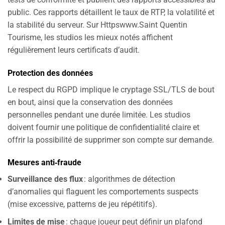
public. Ces rapports détaillent le taux de RTP, la volatilité et
la stabilité du serveur. Sur Httpswww.Saint Quentin
Tourisme, les studios les mieux notés affichent
régulièrement leurs certificats d’audit.
Protection des données
Le respect du RGPD implique le cryptage SSL/TLS de bout
en bout, ainsi que la conservation des données
personnelles pendant une durée limitée. Les studios
doivent fournir une politique de confidentialité claire et
offrir la possibilité de supprimer son compte sur demande.
Mesures anti‑fraude
Surveillance des flux
: algorithmes de détection
d’anomalies qui flaguent les comportements suspects
(mise excessive, patterns de jeu répétitifs).
Limites de mise
: chaque joueur peut définir un plafond