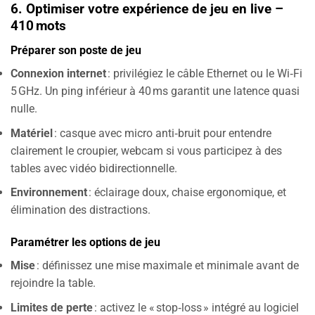
6. Optimiser votre expérience de jeu en live –
410 mots
Préparer son poste de jeu
Connexion internet
: privilégiez le câble Ethernet ou le Wi‑Fi
5 GHz. Un ping inférieur à 40 ms garantit une latence quasi
nulle.
Matériel
: casque avec micro anti‑bruit pour entendre
clairement le croupier, webcam si vous participez à des
tables avec vidéo bidirectionnelle.
Environnement
: éclairage doux, chaise ergonomique, et
élimination des distractions.
Paramétrer les options de jeu
Mise
: définissez une mise maximale et minimale avant de
rejoindre la table.
Limites de perte
: activez le « stop‑loss » intégré au logiciel