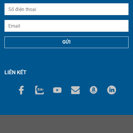
LIÊN KẾT