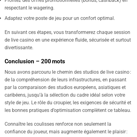
Profitez des offres promotionnelles (bonus, cashback) en
respectant le wagering.
Adaptez votre poste de jeu pour un confort optimal.
En suivant ces étapes, vous transformerez chaque session
de live casino en une expérience fluide, sécurisée et surtout
divertissante.
Conclusion – 200 mots
Nous avons parcouru le chemin des studios de live casino :
de la compréhension de leurs infrastructures, en passant
par la comparaison des studios européens, asiatiques et
caribéens, jusqu’à la sélection du cadre idéal selon votre
style de jeu. Le rôle du croupier, les exigences de sécurité et
les bonnes pratiques d’optimisation complètent ce tableau.
Connaître les coulisses renforce non seulement la
confiance du joueur, mais augmente également le plaisir :