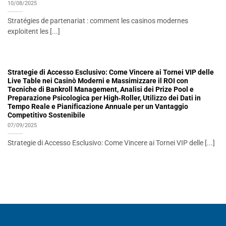
10/08/2025
Stratégies de partenariat : comment les casinos modernes
exploitent les [...]
Strategie di Accesso Esclusivo: Come Vincere ai Tornei VIP delle
Live Table nei Casinò Moderni e Massimizzare il ROI con
Tecniche di Bankroll Management, Analisi dei Prize Pool e
Preparazione Psicologica per High‑Roller, Utilizzo dei Dati in
Tempo Reale e Pianificazione Annuale per un Vantaggio
Competitivo Sostenibile
07/09/2025
Strategie di Accesso Esclusivo: Come Vincere ai Tornei VIP delle [...]