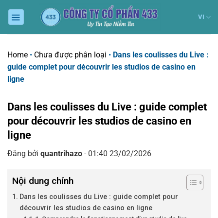
Chuyển
đến
VI
nội
dung
Home
•
Chưa được phân loại
•
Dans les coulisses du Live :
guide complet pour découvrir les studios de casino en
ligne
Dans les coulisses du Live : guide complet
pour découvrir les studios de casino en
ligne
Đăng bởi
quantrihazo
- 01:40 23/02/2026
Nội dung chính
Dans les coulisses du Live : guide complet pour
découvrir les studios de casino en ligne