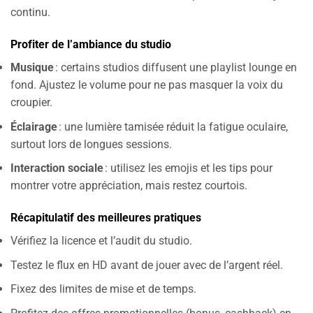
continu.
Profiter de l’ambiance du studio
Musique
: certains studios diffusent une playlist lounge en
fond. Ajustez le volume pour ne pas masquer la voix du
croupier.
Éclairage
: une lumière tamisée réduit la fatigue oculaire,
surtout lors de longues sessions.
Interaction sociale
: utilisez les emojis et les tips pour
montrer votre appréciation, mais restez courtois.
Récapitulatif des meilleures pratiques
Vérifiez la licence et l’audit du studio.
Testez le flux en HD avant de jouer avec de l’argent réel.
Fixez des limites de mise et de temps.