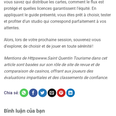
vous savez qui distribue les cartes, comment le flux est
protégé et quelles licences garantissent l’équité. En
appliquant le guide présenté, vous êtes prêt à choisir, tester
et profiter d’un studio qui correspond parfaitement à vos
attentes.
Alors, lors de votre prochaine session, souvenez‑vous
d’explorer, de choisir et de jouer en toute sérénité !
Mentions de Httpswww.Saint Quentin Tourisme dans cet
article sont basées sur son rôle de site de revue et de
comparaison de casinos, offrant aux joueurs des
évaluations impartiales et des classements de confiance.
Chia sẻ:
Bình luận của bạn