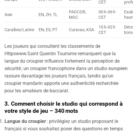
CET
prof
PAGCOR,
00 h‑06 h
Exub
Asie
EN, ZH, TL
MGC
CET
haute
10 h‑02 h
Déco
Caraïbes/Latine
EN, ES, PT
Curacao, KSA
CET
bonu
Les joueurs qui consultent les classements de
Httpswww.Saint Quentin Tourisme remarquent que la
langue du croupier influence fortement la perception de
sécurité ; un croupier francophone dans un studio européen
rassure davantage les joueurs français, tandis qu’un
croupier mandarin apporte une authenticité recherchée
pour les amateurs de baccarat.
3. Comment choisir le studio qui correspond à
votre style de jeu – 340 mots
Langue du croupier
: privilégiez un studio proposant le
français si vous souhaitez poser des questions en temps