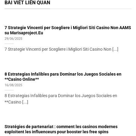
BÀI VIẾT LIÊN QUAN
7 Strategie Vincenti per Scegliere i Migliori Siti Casino Non AAMS
su Marisaproject.Eu
29/06/2025
7 Strategie Vincenti per Scegliere i Migliori Siti Casino Non [...]
8 Estrategias Infalibles para Dominar los Juegos Sociales en
**Casino Online**
16/08/2025
8 Estrategias Infalibles para Dominar los Juegos Sociales en
**Casino [...]
Stratégies de partenariat : comment les casinos modernes
exploitent les influenceurs pour booster les free spins