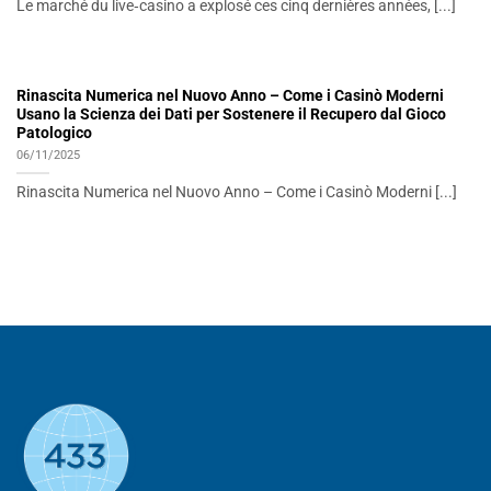
Le marché du live‑casino a explosé ces cinq dernières années, [...]
Rinascita Numerica nel Nuovo Anno – Come i Casinò Moderni
Usano la Scienza dei Dati per Sostenere il Recupero dal Gioco
Patologico
06/11/2025
Rinascita Numerica nel Nuovo Anno – Come i Casinò Moderni [...]