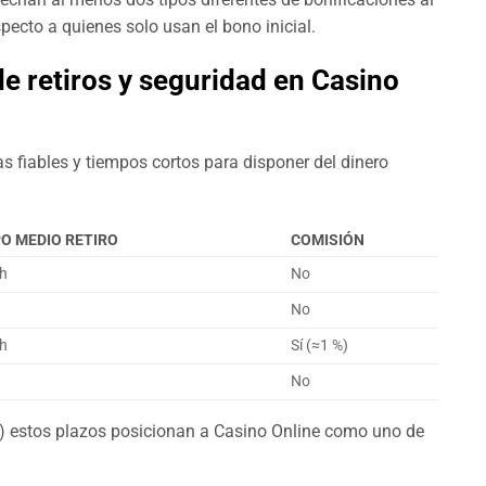
cto a quienes solo usan el bono inicial.
e retiros y seguridad en Casino
s fiables y tiempos cortos para disponer del dinero
O MEDIO RETIRO
COMISIÓN
 h
No
No
 h
Sí (≈1 %)
No
h) estos plazos posicionan a Casino Online como uno de