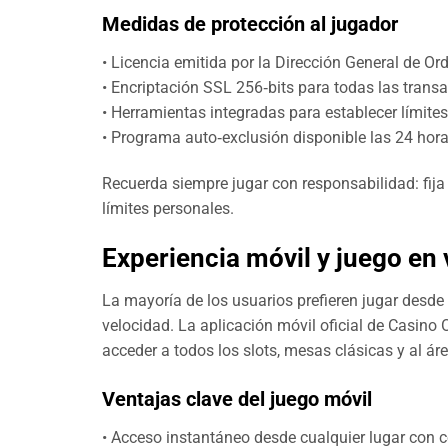
Medidas de protección al jugador
• Licencia emitida por la Dirección General de O
• Encriptación SSL 256‑bits para todas las trans
• Herramientas integradas para establecer límite
• Programa auto‑exclusión disponible las 24 hora
Recuerda siempre jugar con responsabilidad: fija 
límites personales.
Experiencia móvil y juego en 
La mayoría de los usuarios prefieren jugar desde 
velocidad. La aplicación móvil oficial de Casino 
acceder a todos los slots, mesas clásicas y al áre
Ventajas clave del juego móvil
• Acceso instantáneo desde cualquier lugar con c