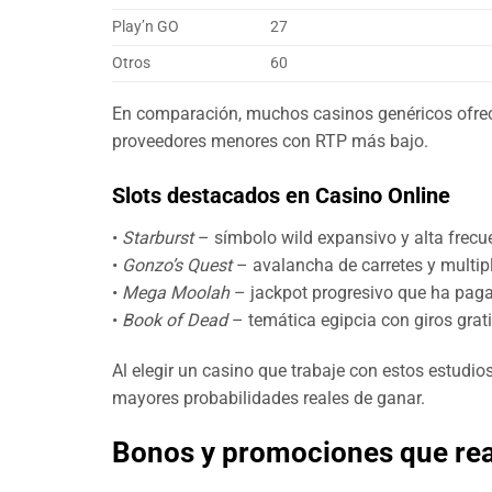
Play’n GO
27
Otros
60
En comparación, muchos casinos genéricos ofrec
proveedores menores con RTP más bajo.
Slots destacados en Casino Online
•
Starburst
– símbolo wild expansivo y alta frec
•
Gonzo’s Quest
– avalancha de carretes y multipl
•
Mega Moolah
– jackpot progresivo que ha pa
•
Book of Dead
– temática egipcia con giros grati
Al elegir un casino que trabaje con estos estudio
mayores probabilidades reales de ganar.
Bonos y promociones que rea