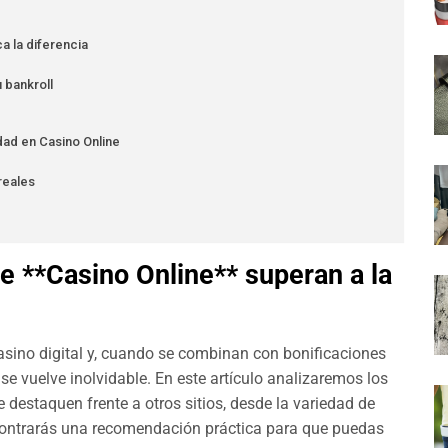
a la diferencia
 bankroll
dad en Casino Online
reales
e **Casino Online** superan a la
sino digital y, cuando se combinan con bonificaciones
 se vuelve inolvidable. En este artículo analizaremos los
 destaquen frente a otros sitios, desde la variedad de
 encontrarás una recomendación práctica para que puedas