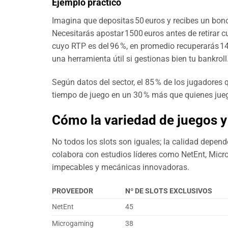
Ejemplo práctico
Imagina que depositas 50 euros y recibes un bono
Necesitarás apostar 1500 euros antes de retirar c
cuyo RTP es del 96 %, en promedio recuperarás 14
una herramienta útil si gestionas bien tu bankroll
Según datos del sector, el 85 % de los jugadores
tiempo de juego en un 30 % más que quienes jueg
Cómo la variedad de juegos y
No todos los slots son iguales; la calidad depend
colabora con estudios líderes como NetEnt, Micro
impecables y mecánicas innovadoras.
PROVEEDOR
Nº DE SLOTS EXCLUSIVOS
NetEnt
45
Microgaming
38