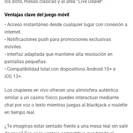
los slots, mesas clásicas y al área “Live Dealer”.
Ventajas clave del juego móvil
• Acceso instantáneo desde cualquier lugar con conexión a
internet.
• Notificaciones push para promociones exclusivas
móviles.
• Interfaz adaptada que mantiene alta resolución en
pantallas pequeñas.
• Compatibilidad total con dispositivos Android 10+ e
iOS 13+.
Los crupieres en vivo ofrecen una atmósfera auténtica
similar a un casino físico; puedes interactuar mediante
chat por voz o texto mientras juegas al blackjack o roulette
en tiempo real.
¿Te imaginas estar sentado frente a una mesa real sin salir