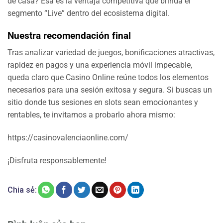
de casa? Esa es la ventaja competitiva que brinda el
segmento “Live” dentro del ecosistema digital.
Nuestra recomendación final
Tras analizar variedad de juegos, bonificaciones atractivas,
rapidez en pagos y una experiencia móvil impecable,
queda claro que Casino Online reúne todos los elementos
necesarios para una sesión exitosa y segura. Si buscas un
sitio donde tus sesiones en slots sean emocionantes y
rentables, te invitamos a probarlo ahora mismo:
https://casinovalenciaonline.com/
¡Disfruta responsablemente!
Chia sẻ: