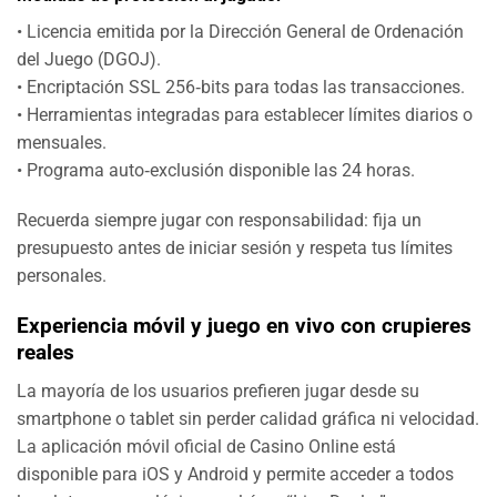
• Licencia emitida por la Dirección General de Ordenación
del Juego (DGOJ).
• Encriptación SSL 256‑bits para todas las transacciones.
• Herramientas integradas para establecer límites diarios o
mensuales.
• Programa auto‑exclusión disponible las 24 horas.
Recuerda siempre jugar con responsabilidad: fija un
presupuesto antes de iniciar sesión y respeta tus límites
personales.
Experiencia móvil y juego en vivo con crupieres
reales
La mayoría de los usuarios prefieren jugar desde su
smartphone o tablet sin perder calidad gráfica ni velocidad.
La aplicación móvil oficial de Casino Online está
disponible para iOS y Android y permite acceder a todos