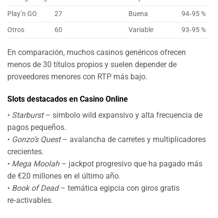
Play’n GO
27
Buena
94‑95 %
Otros
60
Variable
93‑95 %
En comparación, muchos casinos genéricos ofrecen
menos de 30 títulos propios y suelen depender de
proveedores menores con RTP más bajo.
Slots destacados en Casino Online
•
Starburst
– símbolo wild expansivo y alta frecuencia de
pagos pequeños.
•
Gonzo’s Quest
– avalancha de carretes y multiplicadores
crecientes.
•
Mega Moolah
– jackpot progresivo que ha pagado más
de €20 millones en el último año.
•
Book of Dead
– temática egipcia con giros gratis
re‑activables.