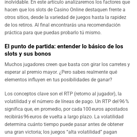
inolvidable. En este artículo analizaremos los factores que
hacen que los slots de Casino Online destaquen frente a
otros sitios, desde la variedad de juegos hasta la rapidez
de los retiros. Al final encontrarás una recomendación
práctica para que puedas probarlo tú mismo.
El punto de partida: entender lo básico de los
slots y sus bonos
Muchos jugadores creen que basta con girar los carretes y
esperar al premio mayor. ¿Pero sabes realmente qué
elementos influyen en tus posibilidades de ganar?
Los conceptos clave son el RTP (retorno al jugador), la
volatilidad y el número de líneas de pago. Un RTP del 96 %
significa que, en promedio, por cada 100 euros apostados
recibirás 96 euros de vuelta a largo plazo. La volatilidad
determina cuánto tiempo puede pasar antes de obtener
una gran victoria; los juegos “alta volatilidad” pagan