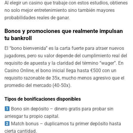
Al elegir un casino que trabaje con estos estudios, obtienes
no solo mejor entretenimiento sino también mayores
probabilidades reales de ganar.
Bonos y promociones que realmente impulsan
tu bankroll
El “bono bienvenida” es la carta fuerte para atraer nuevos
jugadores, pero su valor depende del cumplimiento real del
requisito de apuesta y la claridad del término “wager”. En
Casino Online, el bono inicial llega hasta €500 con un
requisito razonable de 35x, mucho menos agresivo que el
promedio del mercado (40‑50x).
Tipos de bonificaciones disponibles
Bono sin depósito – dinero gratis para probar sin
arriesgar tu propio capital.
Match bonus – duplicamos tu primer depósito hasta
cierta cantidad.