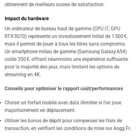
obtiennent de meilleurs scores de satisfaction.
Impact du hardware
Un ordinateur de bureau haut de gamme (CPU i7, GPU
RTX 3070) représente un investissement initial de 1 500 €,
mais il permet de jouer à tous les titres sans compromis.
Un smartphone milieu de gamme (Samsung Galaxy A54)
coûte 350 €, offrant néanmoins une expérience suffisante
pour la majorité des jeux, mais limitant les options de
streaming en 4K.
Conseils pour optimiser le rapport coût/performances
Choisir un forfait mobile avec data illimitée si l’on joue
majoritairement en déplacement.
Utiliser les bonus de dépôt pour compenser les frais de
transaction, en vérifiant les conditions de mise sur Asgg.Fr.