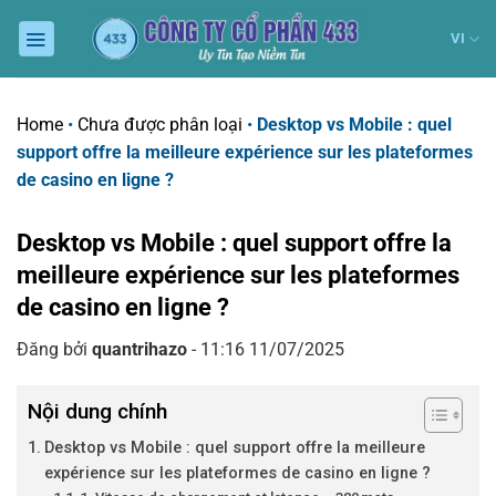
Chuyển
đến
VI
nội
dung
Home
•
Chưa được phân loại
•
Desktop vs Mobile : quel
support offre la meilleure expérience sur les plateformes
de casino en ligne ?
Desktop vs Mobile : quel support offre la
meilleure expérience sur les plateformes
de casino en ligne ?
Đăng bởi
quantrihazo
- 11:16 11/07/2025
Nội dung chính
Desktop vs Mobile : quel support offre la meilleure
expérience sur les plateformes de casino en ligne ?