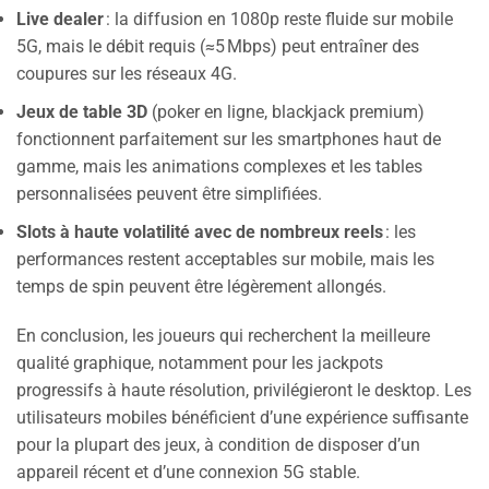
Live dealer
: la diffusion en 1080p reste fluide sur mobile
5G, mais le débit requis (≈5 Mbps) peut entraîner des
coupures sur les réseaux 4G.
Jeux de table 3D
(poker en ligne, blackjack premium)
fonctionnent parfaitement sur les smartphones haut de
gamme, mais les animations complexes et les tables
personnalisées peuvent être simplifiées.
Slots à haute volatilité avec de nombreux reels
: les
performances restent acceptables sur mobile, mais les
temps de spin peuvent être légèrement allongés.
En conclusion, les joueurs qui recherchent la meilleure
qualité graphique, notamment pour les jackpots
progressifs à haute résolution, privilégieront le desktop. Les
utilisateurs mobiles bénéficient d’une expérience suffisante
pour la plupart des jeux, à condition de disposer d’un
appareil récent et d’une connexion 5G stable.