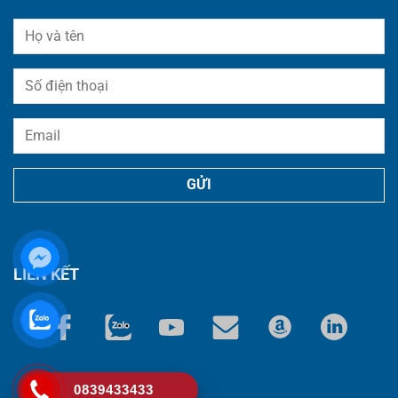
LIÊN KẾT
0839433433