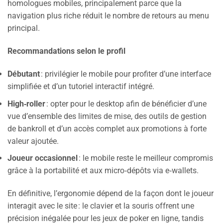
homologues mobiles, principalement parce que la
navigation plus riche réduit le nombre de retours au menu
principal.
Recommandations selon le profil
Débutant
: privilégier le mobile pour profiter d’une interface
simplifiée et d’un tutoriel interactif intégré.
High‑roller
: opter pour le desktop afin de bénéficier d’une
vue d’ensemble des limites de mise, des outils de gestion
de bankroll et d’un accès complet aux promotions à forte
valeur ajoutée.
Joueur occasionnel
: le mobile reste le meilleur compromis
grâce à la portabilité et aux micro‑dépôts via e‑wallets.
En définitive, l’ergonomie dépend de la façon dont le joueur
interagit avec le site : le clavier et la souris offrent une
précision inégalée pour les jeux de poker en ligne, tandis