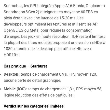
Sur mobile, les GPU intégrés (Apple A16 Bionic, Qualcomm
Snapdragon 8 Gen 2) atteignent en moyenne 60 FPS en
plein écran, avec une latence de 15‑20 ms. Les
développeurs optimisent les textures et utilisent les API
OpenGL ES ou Metal pour réduire la consommation
d’énergie. Les jeux en haute résolution HDR restent limités :
la plupart des titres mobiles proposent une version « HD » à
1080p, tandis que le desktop peut afficher 4K avec
HDR10+.
Cas pratique – Starburst
Desktop
: temps de chargement 0,9 s, FPS moyen 120,
aucune perte de détail graphique.
Mobile (iOS)
: temps de chargement 1,3 s, FPS moyen 58,
légère réduction des effets de particules.
Verdict sur les catégories limitées