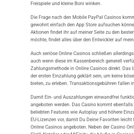
Freispiele und kleine Boni winken.
Die Frage nach den Mobile PayPal Casinos kommt 
gewohnt einfach den App Store aufsuchen können
Aktionen findet ihr auf meiner Seite zu den bes
möchte, findet alles über den Entwickler auf mei
Auch seriöse Online Casinos schließen allerdi
auch wenn diese im Kassenbereich generell verfü
Zahlungsmethode in Online Casinos direkt. Das lä
der ersten Einzahlung geklärt sein, um keine bös
bieten, zu erleben. Transaktionsgebühren fallen i
Damit Ein- und Auszahlungen einwandfrei funkti
angeboten werden. Das Casino kommt ebenfalls o
beliebten Features wie Autoplay und höhere Einza
EU-Lizenzen vor, damit Du Deine Favoriten leicht 
Online Casinos angeboten. Neben der Casino Onli