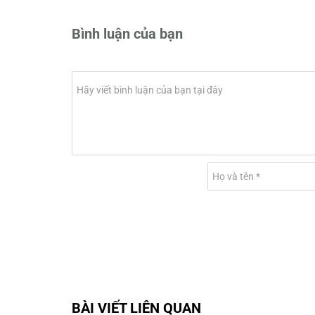
Bình luận của bạn
BÀI VIẾT LIÊN QUAN