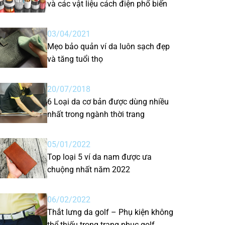
và các vật liệu cách điện phổ biến
03/04/2021
Mẹo bảo quản ví da luôn sạch đẹp
và tăng tuổi thọ
20/07/2018
6 Loại da cơ bản được dùng nhiều
nhất trong ngành thời trang
05/01/2022
Top loại 5 ví da nam được ưa
chuộng nhất năm 2022
06/02/2022
Thắt lưng da golf – Phụ kiện không
thể thiếu trong trang phục golf