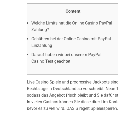
Content
Welche Limits hat die Online Casino PayPal
Zahlung?
Gebühren bei der Online Casino mit PayPal
Einzahlung
Darauf haben wir bei unserem PayPal
Casino Test geachtet
Live Casino Spiele und progressive Jackpots sind 
Rechtslage in Deutschland so vorschreibt. Neue
sodass das Angebot frisch bleibt und Sie dafür
In vielen Casinos können Sie diese direkt im Kont
bevor es zu viel wird. OASIS regelt Spielersperr