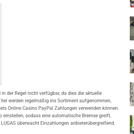
in der Regel nicht verfügbar, da dies die aktuelle
 Titel werden regelmäßig ins Sortiment aufgenommen,
 stets Online Casino PayPal Zahlungen verwenden können.
o einstellen, sodass eine automatische Bremse greift,
en, LUGAS überwacht Einzahlungen anbieterübergreifend.