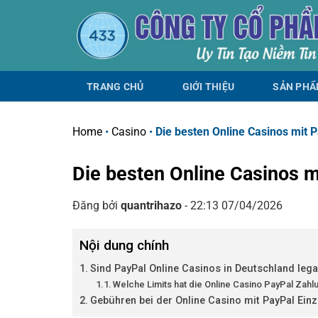
Chuyển
đến
nội
dung
TRANG CHỦ
GIỚI THIỆU
SẢN PH
Home
•
Casino
•
Die besten Online Casinos mit 
Die besten Online Casinos m
Đăng bởi
quantrihazo
- 22:13 07/04/2026
Nội dung chính
Sind PayPal Online Casinos in Deutschland lega
Welche Limits hat die Online Casino PayPal Zahl
Gebühren bei der Online Casino mit PayPal Ein