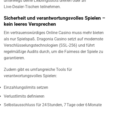
unterwegs deine Lieblingsslots drehen oder an
Live‑Dealer‑Tischen teilnehmen.
Sicherheit und verantwortungsvolles Spielen –
kein leeres Versprechen
Ein vertrauenswürdiges Online Casino muss mehr bieten
als nur Spielspaß. Dragonia Casino setzt auf modernste
Verschlüsselungstechnologien (SSL‑256) und führt
regelmäßige Audits durch, um die Fairness der Spiele zu
garantieren.
Zudem gibt es umfangreiche Tools für
verantwortungsvolles Spielen:
Einzahlungslimits setzen
Verlustlimits definieren
Selbstausschluss für 24 Stunden, 7 Tage oder 6 Monate