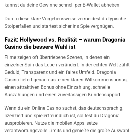
kannst du deine Gewinne schnell per E‑Wallet abheben.
Durch diese klare Vorgehensweise vermeidest du typische
Stolperfallen und startest sicher ins Spielvergnügen.
Fazit: Hollywood vs. Realität – warum Dragonia
Casino die bessere Wahl ist
Filme zeigen oft übertriebene Szenen, in denen ein
einzelner Spin das Leben verändert. In der echten Welt zählt
Geduld, Transparenz und ein faires Umfeld. Dragonia
Casino liefert genau das: einen klaren Willkommensbonus,
einen attraktiven Bonus ohne Einzahlung, schnelle
Auszahlungen und einen zuverlässigen Kundensupport.
Wenn du ein Online Casino suchst, das deutschsprachig,
lizenziert und spielerfreundlich ist, solltest du Dragonia
ausprobieren. Nutze die mobilen Apps, setze
verantwortungsvolle Limits und genieße die große Auswahl