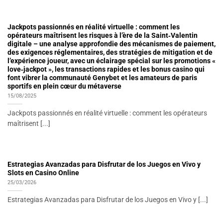
Jackpots passionnés en réalité virtuelle : comment les
opérateurs maîtrisent les risques à l’ère de la Saint‑Valentin
digitale – une analyse approfondie des mécanismes de paiement,
des exigences réglementaires, des stratégies de mitigation et de
l’expérience joueur, avec un éclairage spécial sur les promotions «
love‑jackpot », les transactions rapides et les bonus casino qui
font vibrer la communauté Genybet et les amateurs de paris
sportifs en plein cœur du métaverse
15/08/2025
Jackpots passionnés en réalité virtuelle : comment les opérateurs
maîtrisent [...]
Estrategias Avanzadas para Disfrutar de los Juegos en Vivo y
Slots en Casino Online
25/03/2026
Estrategias Avanzadas para Disfrutar de los Juegos en Vivo y [...]