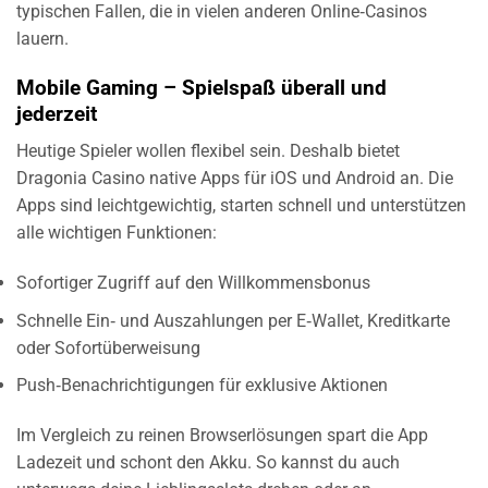
typischen Fallen, die in vielen anderen Online‑Casinos
lauern.
Mobile Gaming – Spielspaß überall und
jederzeit
Heutige Spieler wollen flexibel sein. Deshalb bietet
Dragonia Casino native Apps für iOS und Android an. Die
Apps sind leichtgewichtig, starten schnell und unterstützen
alle wichtigen Funktionen:
Sofortiger Zugriff auf den Willkommensbonus
Schnelle Ein‑ und Auszahlungen per E‑Wallet, Kreditkarte
oder Sofortüberweisung
Push‑Benachrichtigungen für exklusive Aktionen
Im Vergleich zu reinen Browserlösungen spart die App
Ladezeit und schont den Akku. So kannst du auch