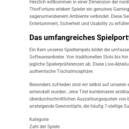
Herzlich willkommen in einer Dimension der nor
ThorFortune
erleben Spieler ein genuines Gaming
sagenumwobenem Ambiente verbindet. Diese Seit
Entertainment, Sicherheit und Usability zu erfülle
Das umfangreiches Spielport
Ein Kern unseres Spieltempels bildet die umfass
Softwareanbieter. Von traditionellen Slots bis h
jegliche Spielerpräferenzen ab. Diese Live-Abteil
authentische Tischatmosphäre.
Besonders zufrieden sind wir selbst auf unseren e
entwickelt wurden. Jene Titel kombinieren erstkl
überdurchschnittlichen Auszahlungsquoten von bi
ansteigende Gewinntöpfe, die häufig 7-stellige 
Kategorie
Zahl der Spiele