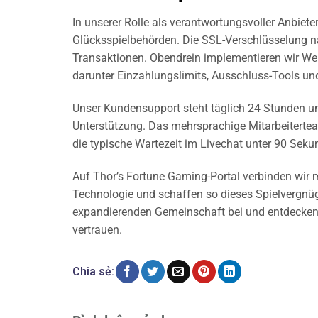
In unserer Rolle als verantwortungsvoller Anbiete
Glücksspielbehörden. Die SSL-Verschlüsselung n
Transaktionen. Obendrein implementieren wir W
darunter Einzahlungslimits, Ausschluss-Tools u
Unser Kundensupport steht täglich 24 Stunden um
Unterstützung. Das mehrsprachige Mitarbeiterte
die typische Wartezeit im Livechat unter 90 Sekun
Auf Thor’s Fortune Gaming-Portal verbinden wir 
Technologie und schaffen so dieses Spielvergnüg
expandierenden Gemeinschaft bei und entdecken 
vertrauen.
Chia sẻ: