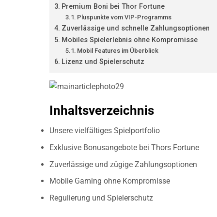
Premium Boni bei Thor Fortune
Pluspunkte vom VIP-Programms
Zuverlässige und schnelle Zahlungsoptionen
Mobiles Spielerlebnis ohne Kompromisse
Mobil Features im Überblick
Lizenz und Spielerschutz
Inhaltsverzeichnis
Unsere vielfältiges Spielportfolio
Exklusive Bonusangebote bei Thors Fortune
Zuverlässige und zügige Zahlungsoptionen
Mobile Gaming ohne Kompromisse
Regulierung und Spielerschutz