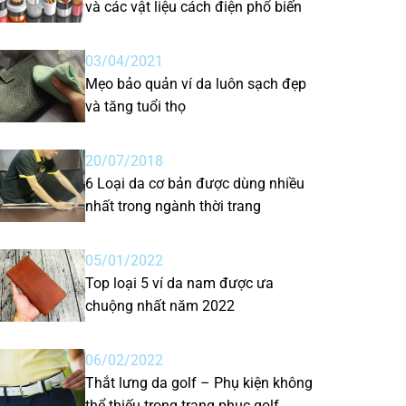
và các vật liệu cách điện phổ biến
03/04/2021
Mẹo bảo quản ví da luôn sạch đẹp
và tăng tuổi thọ
20/07/2018
6 Loại da cơ bản được dùng nhiều
nhất trong ngành thời trang
05/01/2022
Top loại 5 ví da nam được ưa
chuộng nhất năm 2022
06/02/2022
Thắt lưng da golf – Phụ kiện không
thể thiếu trong trang phục golf