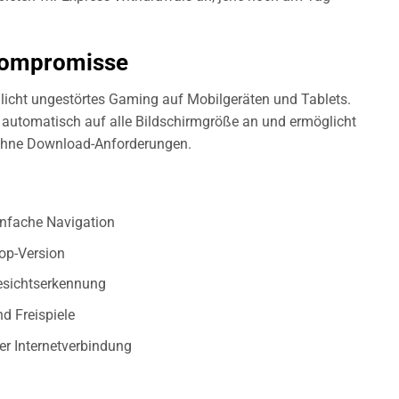
 Kompromisse
licht ungestörtes Gaming auf Mobilgeräten und Tablets.
 automatisch auf alle Bildschirmgröße an und ermöglicht
 ohne Download-Anforderungen.
infache Navigation
op-Version
esichtserkennung
d Freispiele
er Internetverbindung