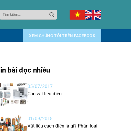
Tìm
kiếm:
XEM CHÚNG TÔI TRÊN FACEBOOK
in bài đọc nhiều
05/07/2017
Các vật liệu điện
01/09/2018
Vật liệu cách điện là gì? Phân loại