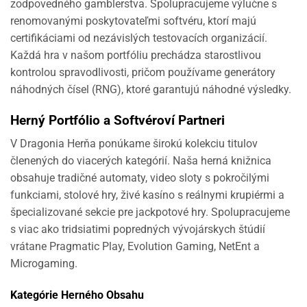
zodpovedného gamblerstva. Spolupracujeme výlučne s
renomovanými poskytovateľmi softvéru, ktorí majú
certifikáciami od nezávislých testovacích organizácií.
Každá hra v našom portfóliu prechádza starostlivou
kontrolou spravodlivosti, pričom používame generátory
náhodných čísel (RNG), ktoré garantujú náhodné výsledky.
Herný Portfólio a Softvéroví Partneri
V Dragonia Herňa ponúkame širokú kolekciu titulov
členených do viacerých kategórií. Naša herná knižnica
obsahuje tradičné automaty, video sloty s pokročilými
funkciami, stolové hry, živé kasíno s reálnymi krupiérmi a
špecializované sekcie pre jackpotové hry. Spolupracujeme
s viac ako tridsiatimi popredných vývojárskych štúdií
vrátane Pragmatic Play, Evolution Gaming, NetEnt a
Microgaming.
Kategórie Herného Obsahu