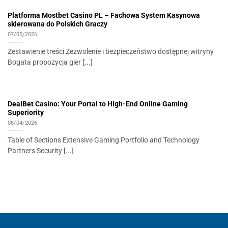
Platforma Mostbet Casino PL – Fachowa System Kasynowa
skierowana do Polskich Graczy
07/05/2026
Zestawienie treści Zezwolenie i bezpieczeństwo dostępnej witryny
Bogata propozycja gier [...]
DealBet Casino: Your Portal to High-End Online Gaming
Superiority
08/04/2026
Table of Sections Extensive Gaming Portfolio and Technology
Partners Security [...]