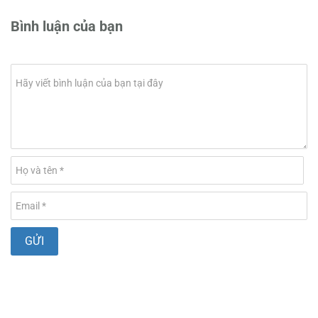
Bình luận của bạn