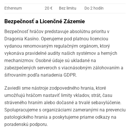
Ethereum
20 €
Bez limitu
Do 2 hodín
Bezpečnosť a Licenčné Zázemie
Bezpečnosť hráčov predstavuje absolútnu prioritu v
Dragonia Kasíno. Operujeme pod platnou licenciou
vydanou renomovaným regulačným orgánom, ktorý
vykonáva pravidelné audity našich systémov a herných
mechanizmov. Osobné údaje sú ukladané na
zabezpečených serveroch s viacnásobným zálohovaním a
šifrovaním podľa nariadenia GDPR.
Zaviedli sme nástroje zodpovedného hrania, ktoré
umožňujú hráčom nastaviť limity vkladov, strát, času
stráveného hraním alebo dočasné a trvalé sebavylúčenie.
Spolupracujeme s organizáciami zameranými na prevenciu
patologického hrania a poskytujeme priame odkazy na
poradenskú podporu.