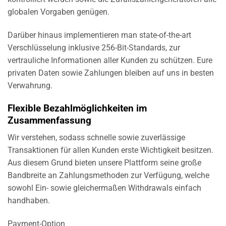
globalen Vorgaben genügen.
Darüber hinaus implementieren man state-of-the-art
Verschlüsselung inklusive 256-Bit-Standards, zur
vertrauliche Informationen aller Kunden zu schützen. Eure
privaten Daten sowie Zahlungen bleiben auf uns in besten
Verwahrung.
Flexible Bezahlmöglichkeiten im
Zusammenfassung
Wir verstehen, sodass schnelle sowie zuverlässige
Transaktionen für allen Kunden erste Wichtigkeit besitzen.
Aus diesem Grund bieten unsere Plattform seine große
Bandbreite an Zahlungsmethoden zur Verfügung, welche
sowohl Ein- sowie gleichermaßen Withdrawals einfach
handhaben.
Payment-Option