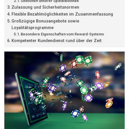
Sektionen unserer Spielbibliothek
Zulassung und Sicherheitsnormen
Flexible Bezahlmöglichkeiten im Zusammenfassung
Großzügige Bonusangebote sowie
Loyalitätsprogramme
Besondere Eigenschaften vom Reward-Systems
Kompetenter Kundendienst rund über der Zeit