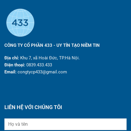
CÔNG TY CỔ PHẦN 433 - UY TÍN TẠO NIỀM TIN
Địa chỉ:
Khu 7, xã Hoài Đức, TP.Hà Nội.
Điện thoại:
0839.433.433
Email:
congtycp433@gmail.com
LIÊN HỆ VỚI CHÚNG TÔI