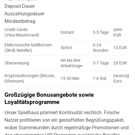
Deposit-Dauer
Auszahlungsdauer
Mindestbetrag
Credit Cards
zehn
Instant
3-5 Tage
(Visa/Mastercard)
EUR
Elektronische Geldbörsen
0-24
Sofort
10 EUR
(Skrill, Neteller)
Stunden
ein bis drei
Überweisung
3-7 Tage
20 EUR
Arbeitstage
Kryptowährungen (Bitcoin,
zwanzig
15-30 Min.
1-6 Std.
Ethereum)
Euro
Großzügige Bonusangebote sowie
Loyalitätsprogramme
Unser Spielhaus prämiert Kontinuität reichlich. Frische
Nutzer profitieren von ein gestaffelten Begrüßungspaket,
wobei Stammkunden durch regelmäßige Promotionen und