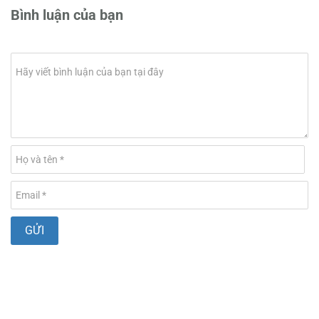
Bình luận của bạn