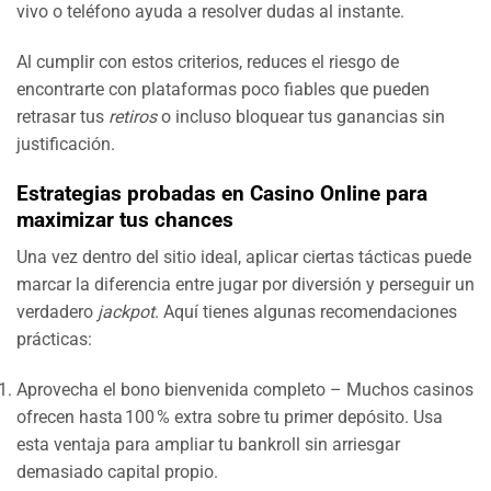
vivo o teléfono ayuda a resolver dudas al instante.
Al cumplir con estos criterios, reduces el riesgo de
encontrarte con plataformas poco fiables que pueden
retrasar tus
retiros
o incluso bloquear tus ganancias sin
justificación.
Estrategias probadas en Casino Online para
maximizar tus chances
Una vez dentro del sitio ideal, aplicar ciertas tácticas puede
marcar la diferencia entre jugar por diversión y perseguir un
verdadero
jackpot
. Aquí tienes algunas recomendaciones
prácticas:
Aprovecha el bono bienvenida completo – Muchos casinos
ofrecen hasta 100 % extra sobre tu primer depósito. Usa
esta ventaja para ampliar tu bankroll sin arriesgar
demasiado capital propio.