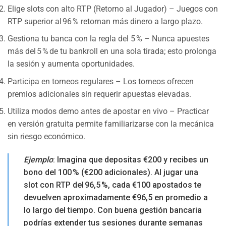
Elige slots con alto RTP (Retorno al Jugador) – Juegos con
RTP superior al 96 % retornan más dinero a largo plazo.
Gestiona tu banca con la regla del 5 % – Nunca apuestes
más del 5 % de tu bankroll en una sola tirada; esto prolonga
la sesión y aumenta oportunidades.
Participa en torneos regulares – Los torneos ofrecen
premios adicionales sin requerir apuestas elevadas.
Utiliza modos demo antes de apostar en vivo – Practicar
en versión gratuita permite familiarizarse con la mecánica
sin riesgo económico.
Ejemplo
: Imagina que depositas €200 y recibes un
bono del 100 % (€200 adicionales). Al jugar una
slot con RTP del 96,5 %, cada €100 apostados te
devuelven aproximadamente €96,5 en promedio a
lo largo del tiempo. Con buena gestión bancaria
podrías extender tus sesiones durante semanas