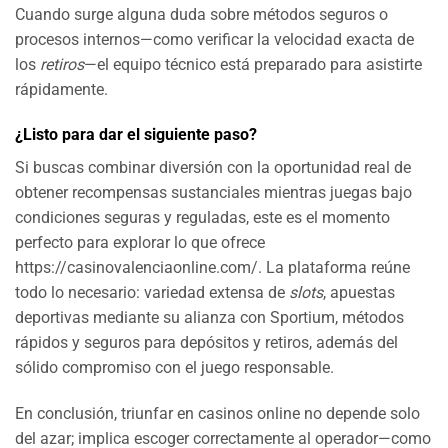
Cuando surge alguna duda sobre métodos seguros o
procesos internos—como verificar la velocidad exacta de
los
retiros
—el equipo técnico está preparado para asistirte
rápidamente.
¿Listo para dar el siguiente paso?
Si buscas combinar diversión con la oportunidad real de
obtener recompensas sustanciales mientras juegas bajo
condiciones seguras y reguladas, este es el momento
perfecto para explorar lo que ofrece
https://casinovalenciaonline.com/
. La plataforma reúne
todo lo necesario: variedad extensa de
slots
, apuestas
deportivas mediante su alianza con Sportium, métodos
rápidos y seguros para depósitos y retiros, además del
sólido compromiso con el juego responsable.
En conclusión, triunfar en casinos online no depende solo
del azar; implica escoger correctamente al operador—como