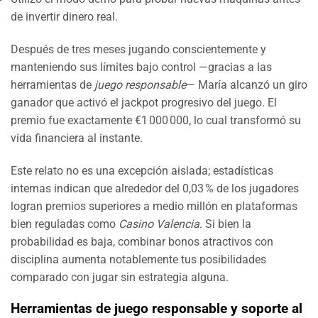
de invertir dinero real.
Después de tres meses jugando conscientemente y
manteniendo sus límites bajo control —gracias a las
herramientas de
juego responsable
— María alcanzó un giro
ganador que activó el jackpot progresivo del juego. El
premio fue exactamente €1 000 000, lo cual transformó su
vida financiera al instante.
Este relato no es una excepción aislada; estadísticas
internas indican que alrededor del 0,03 % de los jugadores
logran premios superiores a medio millón en plataformas
bien reguladas como
Casino Valencia
. Si bien la
probabilidad es baja, combinar bonos atractivos con
disciplina aumenta notablemente tus posibilidades
comparado con jugar sin estrategia alguna.
Herramientas de juego responsable y soporte al