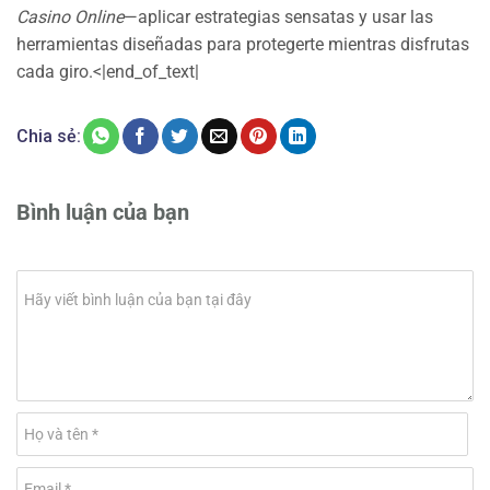
Casino Online
—aplicar estrategias sensatas y usar las
herramientas diseñadas para protegerte mientras disfrutas
cada giro.<|end_of_text|
Chia sẻ:
Bình luận của bạn