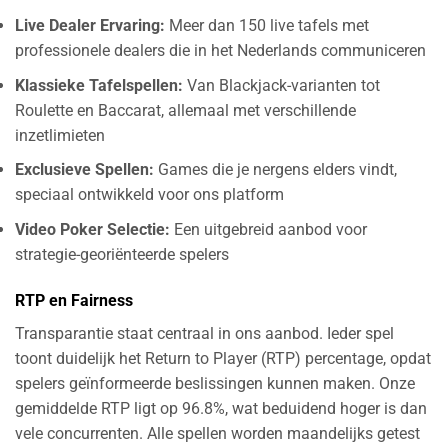
Live Dealer Ervaring:
Meer dan 150 live tafels met
professionele dealers die in het Nederlands communiceren
Klassieke Tafelspellen:
Van Blackjack-varianten tot
Roulette en Baccarat, allemaal met verschillende
inzetlimieten
Exclusieve Spellen:
Games die je nergens elders vindt,
speciaal ontwikkeld voor ons platform
Video Poker Selectie:
Een uitgebreid aanbod voor
strategie-georiënteerde spelers
RTP en Fairness
Transparantie staat centraal in ons aanbod. Ieder spel
toont duidelijk het Return to Player (RTP) percentage, opdat
spelers geïnformeerde beslissingen kunnen maken. Onze
gemiddelde RTP ligt op 96.8%, wat beduidend hoger is dan
vele concurrenten. Alle spellen worden maandelijks getest