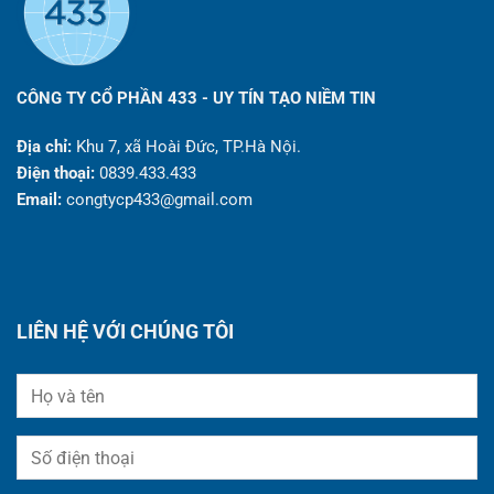
CÔNG TY CỔ PHẦN 433 - UY TÍN TẠO NIỀM TIN
Địa chỉ:
Khu 7, xã Hoài Đức, TP.Hà Nội.
Điện thoại:
0839.433.433
Email:
congtycp433@gmail.com
LIÊN HỆ VỚI CHÚNG TÔI