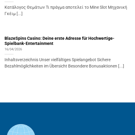
Κατάλογος Θεμάτων Τι πράγμα αποτελεί το Mine Slot Μηχανική
Γκέιμ [...]
BlazeSpins Casino: Deine erste Adresse für Hochwertige-
Spielbank-Entertainment
16/04/2026
Inhaltsverzeichnis Unser vielfältiges Spielangebot Sichere
Bezahlmöglichkeiten im Übersicht Besondere Bonusaktionen [...]