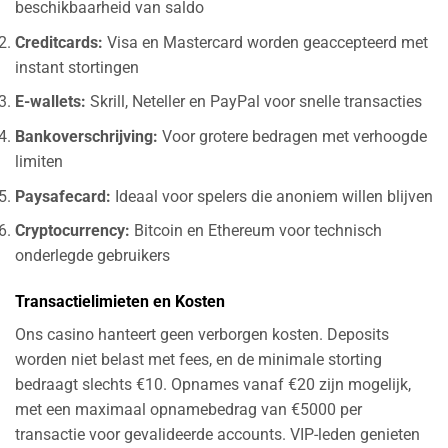
beschikbaarheid van saldo
Creditcards:
Visa en Mastercard worden geaccepteerd met
instant stortingen
E-wallets:
Skrill, Neteller en PayPal voor snelle transacties
Bankoverschrijving:
Voor grotere bedragen met verhoogde
limiten
Paysafecard:
Ideaal voor spelers die anoniem willen blijven
Cryptocurrency:
Bitcoin en Ethereum voor technisch
onderlegde gebruikers
Transactielimieten en Kosten
Ons casino hanteert geen verborgen kosten. Deposits
worden niet belast met fees, en de minimale storting
bedraagt slechts €10. Opnames vanaf €20 zijn mogelijk,
met een maximaal opnamebedrag van €5000 per
transactie voor gevalideerde accounts. VIP-leden genieten