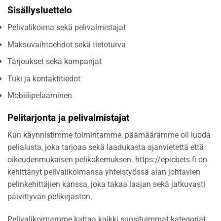
Sisällysluettelo
Pelivalikoima sekä pelivalmistajat
Maksuvaihtoehdot sekä tietoturva
Tarjoukset sekä kampanjat
Tuki ja kontaktitiedot
Mobiilipelaaminen
Pelitarjonta ja pelivalmistajat
Kun käynnistimme toimintamme, päämäärämme oli luoda
pelialusta, joka tarjoaa sekä laadukasta ajanvietettä että
oikeudenmukaisen pelikokemuksen.
https://epicbets.fi
on
kehittänyt pelivalikoimansa yhteistyössä alan johtavien
pelinkehittäjien kanssa, joka takaa laajan sekä jatkuvasti
päivittyvän pelikirjaston.
Pelivalikoimamme kattaa kaikki suosituimmat kategoriat