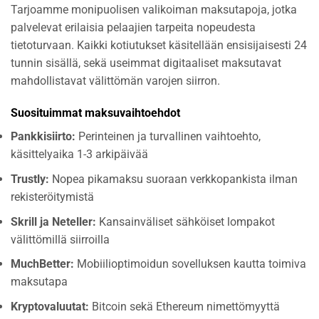
Tarjoamme monipuolisen valikoiman maksutapoja, jotka
palvelevat erilaisia pelaajien tarpeita nopeudesta
tietoturvaan. Kaikki kotiutukset käsitellään ensisijaisesti 24
tunnin sisällä, sekä useimmat digitaaliset maksutavat
mahdollistavat välittömän varojen siirron.
Suosituimmat maksuvaihtoehdot
Pankkisiirto:
Perinteinen ja turvallinen vaihtoehto,
käsittelyaika 1-3 arkipäivää
Trustly:
Nopea pikamaksu suoraan verkkopankista ilman
rekisteröitymistä
Skrill ja Neteller:
Kansainväliset sähköiset lompakot
välittömillä siirroilla
MuchBetter:
Mobiilioptimoidun sovelluksen kautta toimiva
maksutapa
Kryptovaluutat:
Bitcoin sekä Ethereum nimettömyyttä