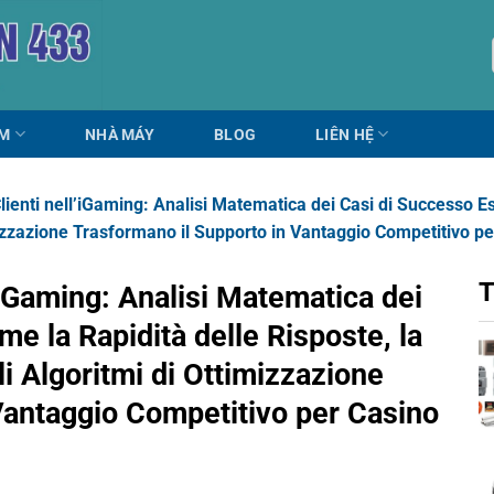
ẨM
NHÀ MÁY
BLOG
LIÊN HỆ
Clienti nell’iGaming: Analisi Matematica dei Casi di Successo Es
ttimizzazione Trasformano il Supporto in Vantaggio Competitivo
T
l’iGaming: Analisi Matematica dei
me la Rapidità delle Risposte, la
gli Algoritmi di Ottimizzazione
Vantaggio Competitivo per Casino