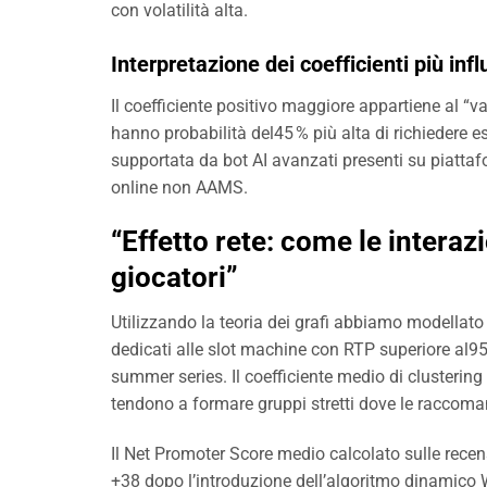
con volatilità alta.
Interpretazione dei coefficienti più infl
Il coefficiente positivo maggiore appartiene al “
hanno probabilità del​45 % più alta di richiedere es
supportata da bot AI avanzati presenti su piattaf
online non AAMS.
“Effetto rete: come le interazi
giocatori”
Utilizzando la teoria dei grafi abbiamo modellato 
dedicati alle slot machine con RTP superiore al​95
summer series. Il coefficiente medio di clustering 
tendono a formare gruppi stretti dove le raccom
Il Net Promoter Score medio calcolato sulle recen
+38 dopo l’introduzione dell’algoritmo dinamico