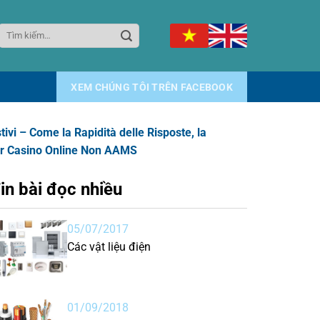
Tìm
kiếm:
XEM CHÚNG TÔI TRÊN FACEBOOK
tivi – Come la Rapidità delle Risposte, la
 per Casino Online Non AAMS
in bài đọc nhiều
05/07/2017
Các vật liệu điện
01/09/2018