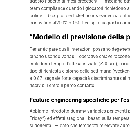
agosto rispetto ai mesi precedenti — mediana pa
team compliance quando i giocatori richiedono aum
online. Il box‑plot dei ticket bonus evidenzia ou
bonus fino al​200% + €50 free spin su giochi com
“Modello di previsione della p
Per anticipare quali interazioni possano degener
binario usando variabili operative chiave raccolte
includono tempo d’attesa iniziale (>20 sec), canal
tipo di richiesta e giorno della settimana (weeke
a 0·87, segnale forte capacità discriminante del mo
risolvibili entro il primo contatto.
Feature engineering specifiche per l’es
Abbiamo introdotto dummy variables per eventi
Friday”) ed effetti stagionali basati sulla temperat
sudorientali — dato che temperature elevate aume