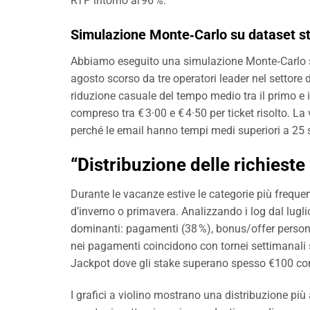
RTP intorno al 96 %.
Simulazione Monte‑Carlo su dataset st
Abbiamo eseguito una simulazione Monte‑Carlo su
agosto scorso da tre operatori leader nel settore
riduzione casuale del tempo medio tra il primo e 
compreso tra € 3·00 e € 4·50 per ticket risolto. La 
perché le email hanno tempi medi superiori a 25 se
“Distribuzione delle richieste
Durante le vacanze estive le categorie più freque
d’inverno o primavera. Analizzando i log dal lugl
dominanti: pagamenti (38 %), bonus/offer personal
nei pagamenti coincidono con tornei settimanali 
Jackpot dove gli stake superano spesso €100 con
I grafici a violino mostrano una distribuzione più