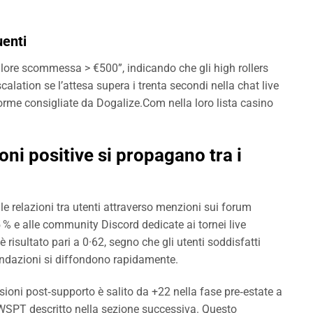
uenti
valore scommessa > €500”, indicando che gli high rollers
calation se l’attesa supera i trenta secondi nella chat live
orme consigliate da Dogalize.Com nella loro lista casino
oni positive si propagano tra i
le relazioni tra utenti attraverso menzioni sui forum
 % e alle community Discord dedicate ai tornei live
è risultato pari a 0·62, segno che gli utenti soddisfatti
andazioni si diffondono rapidamente.
sioni post‑supporto è salito da +22 nella fase pre‑estate a
 WSPT descritto nella sezione successiva. Questo