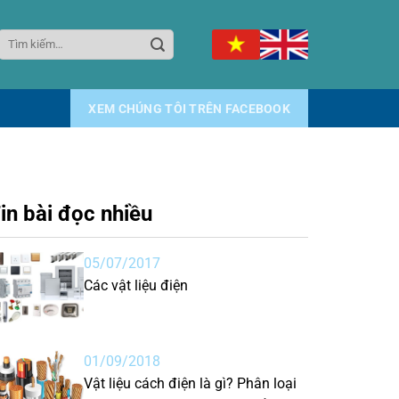
Tìm
kiếm:
XEM CHÚNG TÔI TRÊN FACEBOOK
in bài đọc nhiều
05/07/2017
Các vật liệu điện
01/09/2018
Vật liệu cách điện là gì? Phân loại