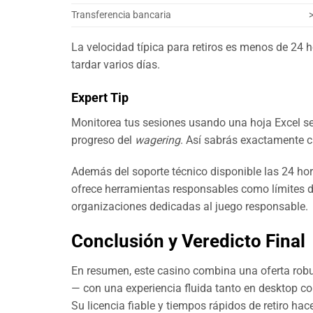
Transferencia bancaria
La velocidad típica para retiros es menos de 2
tardar varios días.
Expert Tip
Monitorea tus sesiones usando una hoja Excel se
progreso del
wagering
. Así sabrás exactamente cu
Además del soporte técnico disponible las 24 hora
ofrece herramientas responsables como límites d
organizaciones dedicadas al juego responsable.
Conclusión y Veredicto Final
En resumen, este casino combina una oferta rob
— con una experiencia fluida tanto en desktop c
Su licencia fiable y tiempos rápidos de retiro h