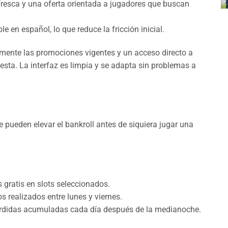
resca y una oferta orientada a jugadores que buscan
le en español, lo que reduce la fricción inicial.
amente las promociones vigentes y un acceso directo a
esta. La interfaz es limpia y se adapta sin problemas a
pueden elevar el bankroll antes de siquiera jugar una
 gratis en slots seleccionados.
 realizados entre lunes y viernes.
pérdidas acumuladas cada día después de la medianoche.