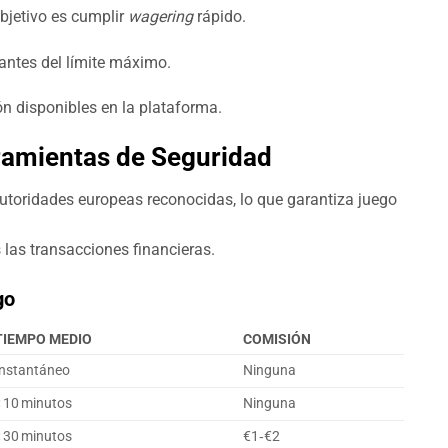
bjetivo es cumplir
wagering
rápido.
 antes del límite máximo.
ón disponibles en la plataforma.
rramientas de Seguridad
 autoridades europeas reconocidas, lo que garantiza juego
s las transacciones financieras.
go
TIEMPO MEDIO
COMISIÓN
Instantáneo
Ninguna
< 10 minutos
Ninguna
< 30 minutos
€1‑€2