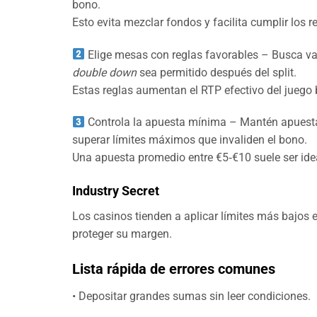
bono.
Esto evita mezclar fondos y facilita cumplir los req
Elige mesas con reglas favorables – Busca var
double down
sea permitido después del split.
Estas reglas aumentan el RTP efectivo del juego 
Controla la apuesta mínima – Mantén apuesta
superar límites máximos que invaliden el bono.
Una apuesta promedio entre €5‑€10 suele ser id
Industry Secret
Los casinos tienden a aplicar límites más bajos
proteger su margen.
Lista rápida de errores comunes
• Depositar grandes sumas sin leer condiciones.