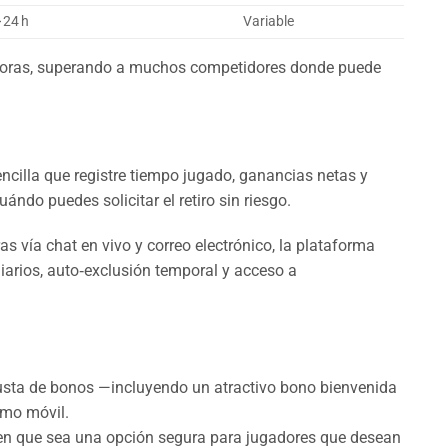
> 24 h
Variable
4 horas, superando a muchos competidores donde puede
ncilla que registre tiempo jugado, ganancias netas y
ándo puedes solicitar el retiro sin riesgo.
s vía chat en vivo y correo electrónico, la plataforma
iarios, auto‑exclusión temporal y acceso a
usta de bonos —incluyendo un atractivo bono bienvenida
omo móvil.
acen que sea una opción segura para jugadores que desean