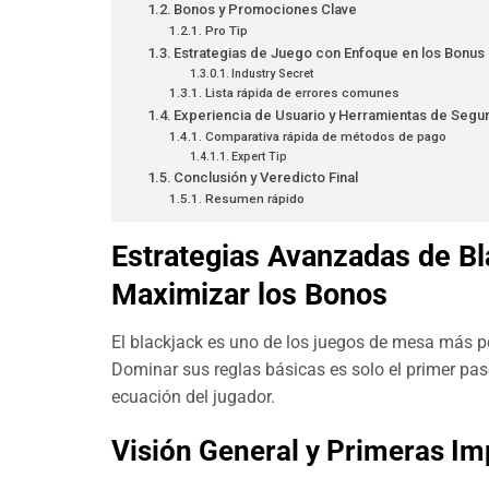
Bonos y Promociones Clave
Pro Tip
Estrategias de Juego con Enfoque en los Bonus
Industry Secret
Lista rápida de errores comunes
Experiencia de Usuario y Herramientas de Segu
Comparativa rápida de métodos de pago
Expert Tip
Conclusión y Veredicto Final
Resumen rápido
Estrategias Avanzadas de Bl
Maximizar los Bonos
El blackjack es uno de los juegos de mesa más po
Dominar sus reglas básicas es solo el primer pa
ecuación del jugador.
Visión General y Primeras I