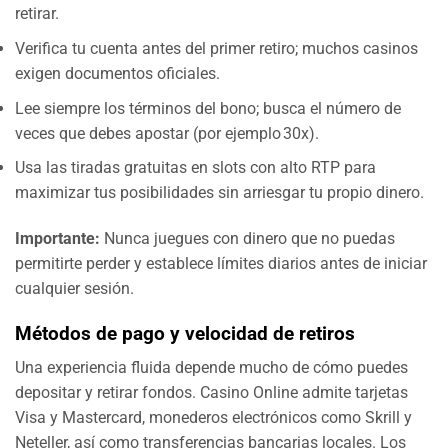
retirar.
Verifica tu cuenta antes del primer retiro; muchos casinos
exigen documentos oficiales.
Lee siempre los términos del bono; busca el número de
veces que debes apostar (por ejemplo 30x).
Usa las tiradas gratuitas en slots con alto RTP para
maximizar tus posibilidades sin arriesgar tu propio dinero.
Importante:
Nunca juegues con dinero que no puedas
permitirte perder y establece límites diarios antes de iniciar
cualquier sesión.
Métodos de pago y velocidad de retiros
Una experiencia fluida depende mucho de cómo puedes
depositar y retirar fondos. Casino Online admite tarjetas
Visa y Mastercard, monederos electrónicos como Skrill y
Neteller, así como transferencias bancarias locales. Los