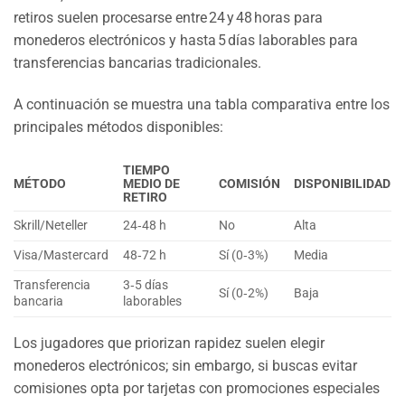
retiros suelen procesarse entre 24 y 48 horas para
monederos electrónicos y hasta 5 días laborables para
transferencias bancarias tradicionales.
A continuación se muestra una tabla comparativa entre los
principales métodos disponibles:
TIEMPO
MÉTODO
MEDIO DE
COMISIÓN
DISPONIBILIDAD
RETIRO
Skrill/Neteller
24‑48 h
No
Alta
Visa/Mastercard
48‑72 h
Sí (0‑3%)
Media
Transferencia
3‑5 días
Sí (0‑2%)
Baja
bancaria
laborables
Los jugadores que priorizan rapidez suelen elegir
monederos electrónicos; sin embargo, si buscas evitar
comisiones opta por tarjetas con promociones especiales