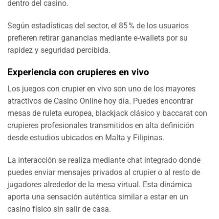
dentro del casino.
Según estadísticas del sector, el 85 % de los usuarios
prefieren retirar ganancias mediante e‑wallets por su
rapidez y seguridad percibida.
Experiencia con crupieres en vivo
Los juegos con crupier en vivo son uno de los mayores
atractivos de Casino Online hoy día. Puedes encontrar
mesas de ruleta europea, blackjack clásico y baccarat con
crupieres profesionales transmitidos en alta definición
desde estudios ubicados en Malta y Filipinas.
La interacción se realiza mediante chat integrado donde
puedes enviar mensajes privados al crupier o al resto de
jugadores alrededor de la mesa virtual. Esta dinámica
aporta una sensación auténtica similar a estar en un
casino físico sin salir de casa.