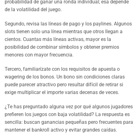
probabilidad de ganar una ronda individual; esa depende
de la volatilidad del juego.
Segundo, revisa las líneas de pago y los paylines. Algunos
slots tienen solo una línea mientras que otros llegan a
cientos. Cuantas más líneas activas, mayor es la
posibilidad de combinar símbolos y obtener premios
menores con mayor frecuencia.
Tercero, familiarízate con los requisitos de apuesta o
wagering de los bonos. Un bono sin condiciones claras
puede parecer atractivo pero resultar difícil de retirar si
exige multiplicar el importe varias decenas de veces.
¿Te has preguntado alguna vez por qué algunos jugadores
prefieren los juegos con baja volatilidad? La respuesta es
sencilla: buscan ganancias pequeñas pero frecuentes para
mantener el bankroll activo y evitar grandes caídas.