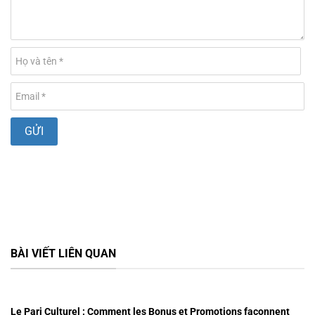
BÀI VIẾT LIÊN QUAN
Le Pari Culturel : Comment les Bonus et Promotions façonnent