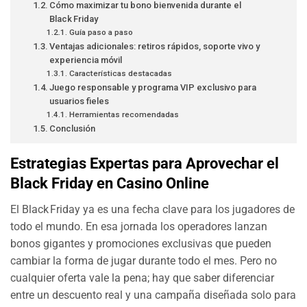
Cómo maximizar tu bono bienvenida durante el
Black Friday
Guía paso a paso
Ventajas adicionales: retiros rápidos, soporte vivo y
experiencia móvil
Características destacadas
Juego responsable y programa VIP exclusivo para
usuarios fieles
Herramientas recomendadas
Conclusión
Estrategias Expertas para Aprovechar el
Black Friday en Casino Online
El Black Friday ya es una fecha clave para los jugadores de
todo el mundo. En esa jornada los operadores lanzan
bonos gigantes y promociones exclusivas que pueden
cambiar la forma de jugar durante todo el mes. Pero no
cualquier oferta vale la pena; hay que saber diferenciar
entre un descuento real y una campaña diseñada solo para