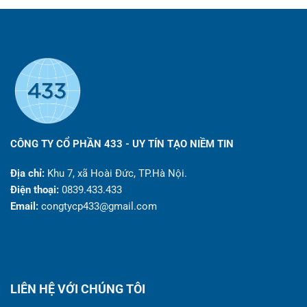
CÔNG TY CỔ PHẦN 433 - UY TÍN TẠO NIỀM TIN
Địa chỉ:
Khu 7, xã Hoài Đức, TP.Hà Nội.
Điện thoại:
0839.433.433
Email:
congtycp433@gmail.com
LIÊN HỆ VỚI CHÚNG TÔI