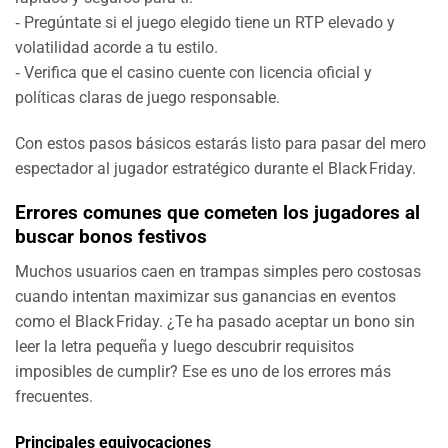
‑ Pregúntate si el juego elegido tiene un RTP elevado y
volatilidad acorde a tu estilo.
‑ Verifica que el casino cuente con licencia oficial y
políticas claras de juego responsable.​
Con estos pasos básicos estarás listo para pasar del mero
espectador al jugador estratégico durante el Black Friday.
Errores comunes que cometen los jugadores al
buscar bonos festivos
Muchos usuarios caen en trampas simples pero costosas
cuando intentan maximizar sus ganancias en eventos
como el Black Friday. ¿Te ha pasado aceptar un bono sin
leer la letra pequeña y luego descubrir requisitos
imposibles de cumplir? Ese es uno de los errores más
frecuentes.
Principales equivocaciones