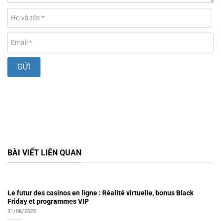
BÀI VIẾT LIÊN QUAN
Le futur des casinos en ligne : Réalité virtuelle, bonus Black
Friday et programmes VIP
31/08/2025