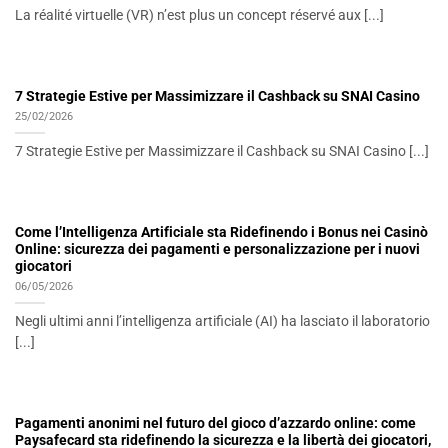
La réalité virtuelle (VR) n’est plus un concept réservé aux [...]
7 Strategie Estive per Massimizzare il Cashback su SNAI Casino
25/02/2026
7 Strategie Estive per Massimizzare il Cashback su SNAI Casino [...]
Come l’Intelligenza Artificiale sta Ridefinendo i Bonus nei Casinò
Online: sicurezza dei pagamenti e personalizzazione per i nuovi
giocatori
06/05/2026
Negli ultimi anni l’intelligenza artificiale (AI) ha lasciato il laboratorio
[...]
Pagamenti anonimi nel futuro del gioco d’azzardo online: come
Paysafecard sta ridefinendo la sicurezza e la libertà dei giocatori,