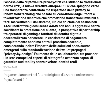
l’ascesa delle criptovalute privacy‑first che sfidano le tradizionali
norme KYC, le nuove direttive europee PSD2 che spingono verso
una trasparenza controllata ma rispettosa della privacy, le
innovazioni tecnologiche basate su Zero‑Knowledge Proofs e
tokenizzazione dinamica che promettono transazioni invisibili ai
terzi ma verificabili dal sistema, il ruolo cruciale dei casinò non
AAMS nell’offrire giochi senza AAMS con bonus aggressivi senza
sacrificare la protezione del cliente, le prospettive di partnership
tra operatori di gaming e fornitori di identità digitale
decentralizzata per creare un ecosistema di pagamento
completamente anonimo entro il prossimo decennio,
considerando inoltre l’impatto delle soluzioni open‑source
emergenti sulla standardizzazione dei wallet prepagati
“privacy‑by‑design”, l’aumento delle collaborazioni fra provider
FinTech europei ed esperti di crittografia avanzata capaci di
garantire auditability senza rivelare identità reali​
04/02/2026
Pagamenti anonimi nel futuro del gioco d’azzardo online: come
Paysafecard [...]