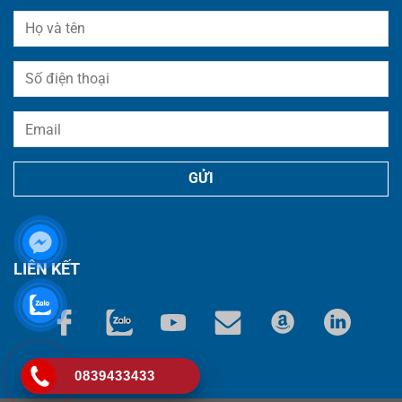
LIÊN KẾT
0839433433