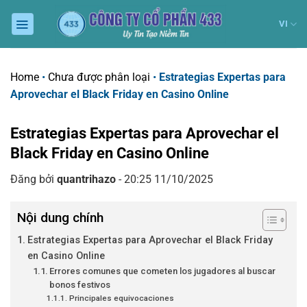
Chuyển
đến
VI
nội
dung
Home
•
Chưa được phân loại
•
Estrategias Expertas para
Aprovechar el Black Friday en Casino Online
Estrategias Expertas para Aprovechar el
Black Friday en Casino Online
Đăng bởi
quantrihazo
- 20:25 11/10/2025
Nội dung chính
Estrategias Expertas para Aprovechar el Black Friday
en Casino Online
Errores comunes que cometen los jugadores al buscar
bonos festivos
Principales equivocaciones