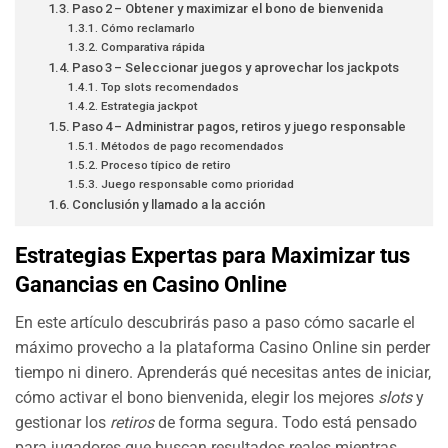
Paso 2 – Obtener y maximizar el bono de bienvenida
Cómo reclamarlo
Comparativa rápida
Paso 3 – Seleccionar juegos y aprovechar los jackpots
Top slots recomendados
Estrategia jackpot
Paso 4 – Administrar pagos, retiros y juego responsable
Métodos de pago recomendados
Proceso típico de retiro
Juego responsable como prioridad
Conclusión y llamado a la acción
Estrategias Expertas para Maximizar tus
Ganancias en Casino Online
En este artículo descubrirás paso a paso cómo sacarle el
máximo provecho a la plataforma Casino Online sin perder
tiempo ni dinero. Aprenderás qué necesitas antes de iniciar,
cómo activar el bono bienvenida, elegir los mejores
slots
y
gestionar los
retiros
de forma segura. Todo está pensado
para jugadores que buscan resultados reales mientras