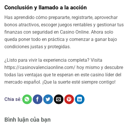
Conclusión y llamado a la acción
Has aprendido cómo prepararte, registrarte, aprovechar
bonos atractivos, escoger juegos rentables y gestionar tus
finanzas con seguridad en Casino Online. Ahora solo
queda poner todo en práctica y comenzar a ganar bajo
condiciones justas y protegidas.
¿Listo para vivir la experiencia completa? Visita
https://casinovalenciaonline.com/
hoy mismo y descubre
todas las ventajas que te esperan en este casino líder del
mercado español. ¡Que la suerte esté siempre contigo!
Chia sẻ:
Bình luận của bạn