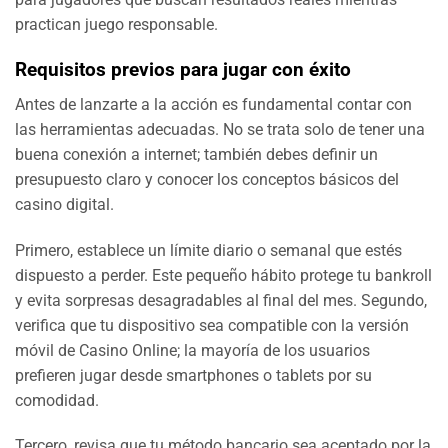
practican juego responsable.
Requisitos previos para jugar con éxito
Antes de lanzarte a la acción es fundamental contar con
las herramientas adecuadas. No se trata solo de tener una
buena conexión a internet; también debes definir un
presupuesto claro y conocer los conceptos básicos del
casino digital.
Primero, establece un límite diario o semanal que estés
dispuesto a perder. Este pequeño hábito protege tu bankroll
y evita sorpresas desagradables al final del mes. Segundo,
verifica que tu dispositivo sea compatible con la versión
móvil de Casino Online; la mayoría de los usuarios
prefieren jugar desde smartphones o tablets por su
comodidad.
Tercero, revisa que tu método bancario sea aceptado por la