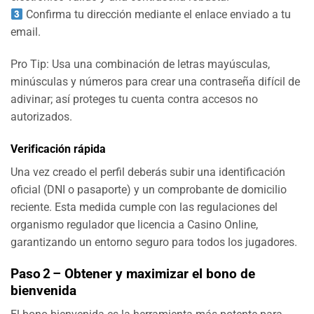
Confirma tu dirección mediante el enlace enviado a tu
email.
Pro Tip: Usa una combinación de letras mayúsculas,
minúsculas y números para crear una contraseña difícil de
adivinar; así proteges tu cuenta contra accesos no
autorizados.
Verificación rápida
Una vez creado el perfil deberás subir una identificación
oficial (DNI o pasaporte) y un comprobante de domicilio
reciente. Esta medida cumple con las regulaciones del
organismo regulador que licencia a Casino Online,
garantizando un entorno seguro para todos los jugadores.
Paso 2 – Obtener y maximizar el bono de
bienvenida