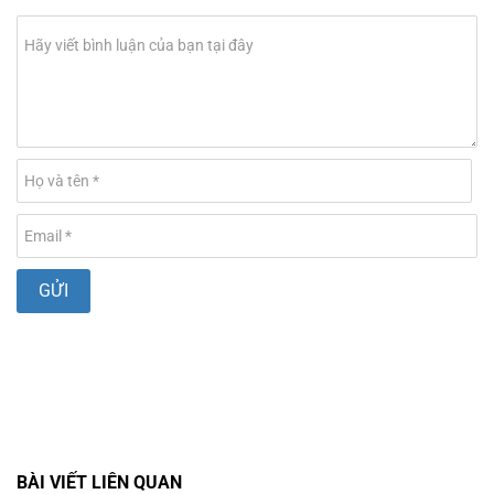
BÀI VIẾT LIÊN QUAN