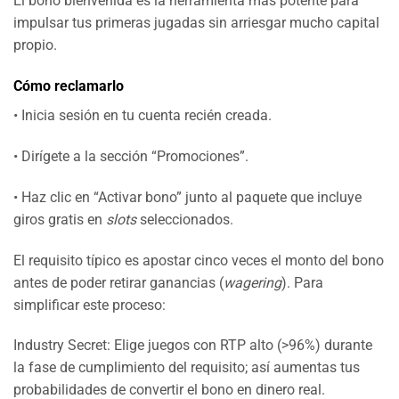
El bono bienvenida es la herramienta más potente para
impulsar tus primeras jugadas sin arriesgar mucho capital
propio.
Cómo reclamarlo
• Inicia sesión en tu cuenta recién creada.
• Dirígete a la sección “Promociones”.
• Haz clic en “Activar bono” junto al paquete que incluye
giros gratis en
slots
seleccionados.
El requisito típico es apostar cinco veces el monto del bono
antes de poder retirar ganancias (
wagering
). Para
simplificar este proceso:
Industry Secret: Elige juegos con RTP alto (>96%) durante
la fase de cumplimiento del requisito; así aumentas tus
probabilidades de convertir el bono en dinero real.