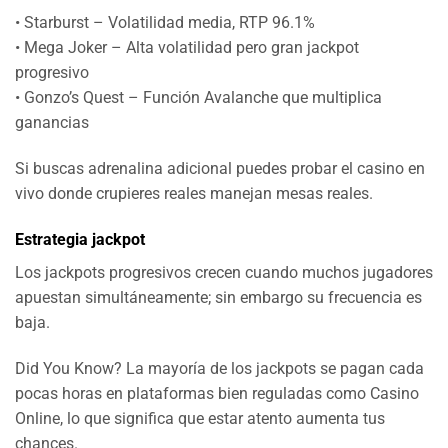
• Starburst – Volatilidad media, RTP 96.1%
• Mega Joker – Alta volatilidad pero gran jackpot
progresivo
• Gonzo’s Quest – Función Avalanche que multiplica
ganancias
Si buscas adrenalina adicional puedes probar el casino en
vivo donde crupieres reales manejan mesas reales.
Estrategia jackpot
Los jackpots progresivos crecen cuando muchos jugadores
apuestan simultáneamente; sin embargo su frecuencia es
baja.
Did You Know? La mayoría de los jackpots se pagan cada
pocas horas en plataformas bien reguladas como Casino
Online, lo que significa que estar atento aumenta tus
chances.