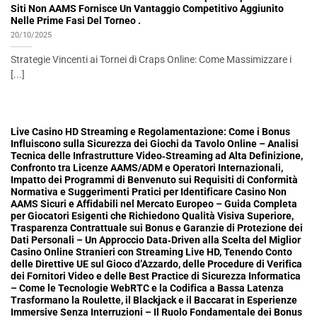
Siti Non AAMS Fornisce Un Vantaggio Competitivo Aggiunito
Nelle Prime Fasi Del Torneo .
20/10/2025
Strategie Vincenti ai Tornei di Craps Online: Come Massimizzare i
[...]
Live Casino HD Streaming e Regolamentazione: Come i Bonus
Influiscono sulla Sicurezza dei Giochi da Tavolo Online – Analisi
Tecnica delle Infrastrutture Video‑Streaming ad Alta Definizione,
Confronto tra Licenze AAMS/ADM e Operatori Internazionali,
Impatto dei Programmi di Benvenuto sui Requisiti di Conformità
Normativa e Suggerimenti Pratici per Identificare Casino Non
AAMS Sicuri e Affidabili nel Mercato Europeo – Guida Completa
per Giocatori Esigenti che Richiedono Qualità Visiva Superiore,
Trasparenza Contrattuale sui Bonus e Garanzie di Protezione dei
Dati Personali – Un Approccio Data‑Driven alla Scelta del Miglior
Casino Online Stranieri con Streaming Live HD, Tenendo Conto
delle Direttive UE sul Gioco d’Azzardo, delle Procedure di Verifica
dei Fornitori Video e delle Best Practice di Sicurezza Informatica
– Come le Tecnologie WebRTC e la Codifica a Bassa Latenza
Trasformano la Roulette, il Blackjack e il Baccarat in Esperienze
Immersive Senza Interruzioni – Il Ruolo Fondamentale dei Bonus