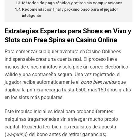
Métodos de pago rápidos y retiros sin complicaciones
Recomendación final y próximo paso para el jugador
inteligente
Estrategias Expertas para Shows en Vivo y
Slots con Free Spins en Casino Online
Para comenzar cualquier aventura en Casino Online es
indispensable crear una cuenta real. El proceso lleva
menos de cinco minutos y solo pide un correo electrónico
válido y una contraseña segura. Una vez registrado, el
jugador recibe automáticamente el
bono bienvenida
que
duplica la primera recarga hasta €500 más 150 giros gratis
en los slots más populares.
Este impulso inicial es ideal para probar diferentes
máquinas tragamonedas sin arriesgar mucho propio
capital. Recuerda leer bien los requisitos de apuesta
(
wagering
) del bono antes de retirar ganancias;