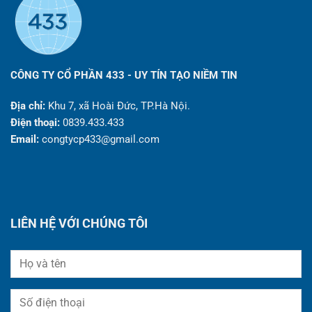
CÔNG TY CỔ PHẦN 433 - UY TÍN TẠO NIỀM TIN
Địa chỉ:
Khu 7, xã Hoài Đức, TP.Hà Nội.
Điện thoại:
0839.433.433
Email:
congtycp433@gmail.com
LIÊN HỆ VỚI CHÚNG TÔI