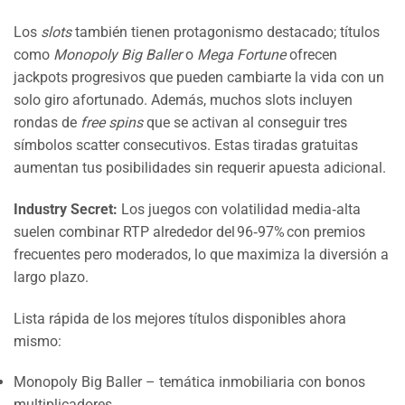
Los
slots
también tienen protagonismo destacado; títulos
como
Monopoly Big Baller
o
Mega Fortune
ofrecen
jackpots progresivos que pueden cambiarte la vida con un
solo giro afortunado. Además, muchos slots incluyen
rondas de
free spins
que se activan al conseguir tres
símbolos scatter consecutivos. Estas tiradas gratuitas
aumentan tus posibilidades sin requerir apuesta adicional.​
Industry Secret:
Los juegos con volatilidad media‑alta
suelen combinar RTP alrededor del 96‑97% con premios
frecuentes pero moderados, lo que maximiza la diversión a
largo plazo.
Lista rápida de los mejores títulos disponibles ahora
mismo:
Monopoly Big Baller – temática inmobiliaria con bonos
multiplicadores