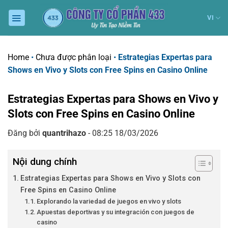
Chuyển
đến
VI
nội
dung
Home
•
Chưa được phân loại
•
Estrategias Expertas para
Shows en Vivo y Slots con Free Spins en Casino Online
Estrategias Expertas para Shows en Vivo y
Slots con Free Spins en Casino Online
Đăng bởi
quantrihazo
- 08:25 18/03/2026
Nội dung chính
Estrategias Expertas para Shows en Vivo y Slots con
Free Spins en Casino Online
Explorando la variedad de juegos en vivo y slots
Apuestas deportivas y su integración con juegos de
casino