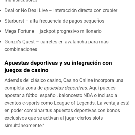
Deal or No Deal Live – interacción directa con crupier
Starburst – alta frecuencia de pagos pequeños
Mega Fortune – jackpot progresivo millonario
Gonzo’s Quest – carretes en avalancha para más
combinaciones
Apuestas deportivas y su integración con
juegos de casino
Además del clásico casino, Casino Online incorpora una
completa zona de
apuestas deportivas
. Aquí puedes
apostar a fútbol español, baloncesto NBA o incluso a
eventos e‑sports como League of Legends. La ventaja está
en poder combinar tus apuestas deportivas con bonos
exclusivos que se activan al jugar ciertos slots
simultáneamente.“