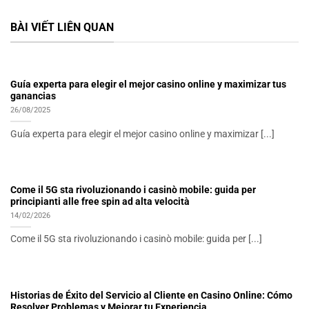
BÀI VIẾT LIÊN QUAN
Guía experta para elegir el mejor casino online y maximizar tus
ganancias
26/08/2025
Guía experta para elegir el mejor casino online y maximizar [...]
Come il 5G sta rivoluzionando i casinò mobile: guida per
principianti alle free spin ad alta velocità
14/02/2026
Come il 5G sta rivoluzionando i casinò mobile: guida per [...]
Historias de Éxito del Servicio al Cliente en Casino Online: Cómo
Resolver Problemas y Mejorar tu Experiencia