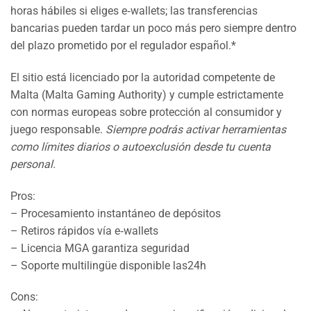
horas hábiles si eliges e‑wallets; las transferencias
bancarias pueden tardar un poco más pero siempre dentro
del plazo prometido por el regulador español.*
El sitio está licenciado por la autoridad competente de
Malta (Malta Gaming Authority) y cumple estrictamente
con normas europeas sobre protección al consumidor y
juego responsable.
Siempre podrás activar herramientas
como límites diarios o autoexclusión desde tu cuenta
personal.
Pros:
– Procesamiento instantáneo de depósitos
– Retiros rápidos vía e‑wallets
– Licencia MGA garantiza seguridad
– Soporte multilingüe disponible las24h
Cons: