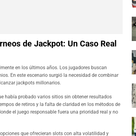
rneos de Jackpot: Un Caso Real
lmente en los últimos años. Los jugadores buscan
mios. En este escenario surgió la necesidad de combinar
lcanzar jackpots millonarios.
e había probado varios sitios sin obtener resultados
iempos de retiros y la falta de claridad en los métodos de
nde el juego responsable fuera una prioridad real y no
ciones que ofrecieran slots con alta volatilidad y