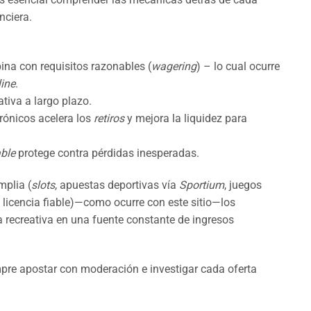
nciera.
bina con requisitos razonables (
wagering
) – lo cual ocurre
ine
.
ativa a largo plazo.
rónicos acelera los
retiros
y mejora la liquidez para
ble
protege contra pérdidas inesperadas.
mplia (
slots
, apuestas deportivas vía
Sportium
, juegos
 licencia fiable)​—como ocurre con este sitio—los
 recreativa en una fuente constante de ingresos
mpre apostar con moderación e investigar cada oferta