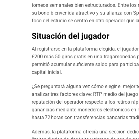
torneos semanales bien estructurados. Entre los
su bono bienvenida atractivo y su alianza con Sp
foco del estudio se centró en otro operador que c
Situación del jugador
Al registrarse en la plataforma elegida, el jugad
€200 más 50 giros gratis en una tragamonedas po
permitió acumular suficiente saldo para participa
capital inicial.
¿Se preguntará alguna vez cómo elegir el mejor t
analizar tres factores clave: RTP medio del juego
reputación del operador respecto a los retiros ráp
ganancias mediante monederos electrónicos en m
hasta 72 horas con transferencias bancarias trad
Además, la plataforma ofrecía una sección dedic