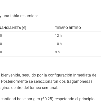
y una tabla resumida:
ANCIA NETA (€)
TIEMPO RETIRO
50
12 h
20
10 h
10
9 h
bienvenida, seguido por la configuración inmediata de
. Posteriormente se seleccionaron dos tragamonedas
 giros dentro del torneo semanal.​
cantidad base por giro (€0,25) respetando el principio